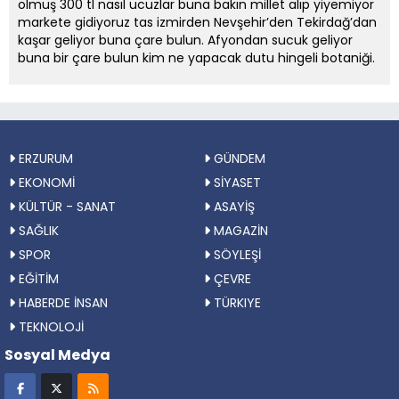
olmuş 300 tl nasıl ucuzlar buna bakın millet alıp yiyemiyor
markete gidiyoruz tas izmirden Nevşehir’den Tekirdağ’dan
kaşar geliyor buna çare bulun. Afyondan sucuk geliyor
buna bir çare bulun kim ne yapacak dutu hingeli botaniği.
ERZURUM
GÜNDEM
EKONOMİ
SİYASET
KÜLTÜR - SANAT
ASAYİŞ
SAĞLIK
MAGAZİN
SPOR
SÖYLEŞİ
EĞİTİM
ÇEVRE
HABERDE İNSAN
TÜRKIYE
TEKNOLOJİ
Sosyal Medya