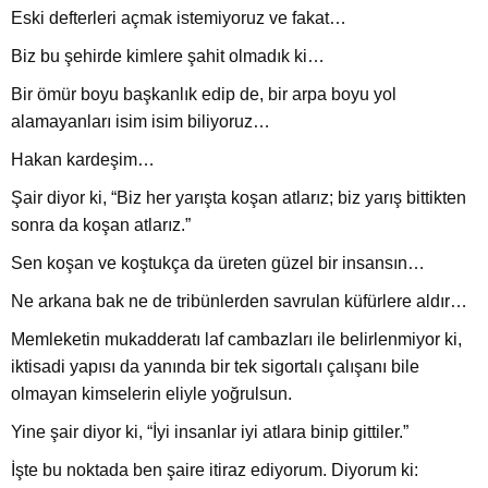
Eski defterleri açmak istemiyoruz ve fakat…
Biz bu şehirde kimlere şahit olmadık ki…
Bir ömür boyu başkanlık edip de, bir arpa boyu yol
alamayanları isim isim biliyoruz…
Hakan kardeşim…
Şair diyor ki, “Biz her yarışta koşan atlarız; biz yarış bittikten
sonra da koşan atlarız.”
Sen koşan ve koştukça da üreten güzel bir insansın…
Ne arkana bak ne de tribünlerden savrulan küfürlere aldır…
Memleketin mukadderatı laf cambazları ile belirlenmiyor ki,
iktisadi yapısı da yanında bir tek sigortalı çalışanı bile
olmayan kimselerin eliyle yoğrulsun.
Yine şair diyor ki, “İyi insanlar iyi atlara binip gittiler.”
İşte bu noktada ben şaire itiraz ediyorum. Diyorum ki: