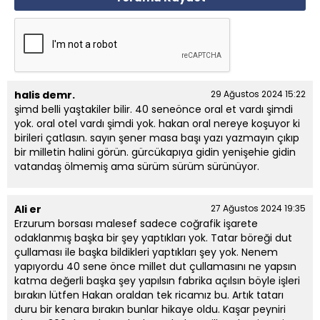
halis demr.
29 Ağustos 2024 15:22
şimd belli yaştakiler bilir. 40 seneönce oral et vardı şimdi
yok. oral otel vardı şimdi yok. hakan oral nereye koşuyor ki
birileri çatlasın. sayın şener masa başı yazı yazmayın çıkıp
bir milletin halini görün. gürcükapıya gidin yenişehie gidin
vatandaş ölmemiş ama sürüm sürüm sürünüyor.
Ali er
27 Ağustos 2024 19:35
Erzurum borsası malesef sadece coğrafik işarete
odaklanmış başka bir şey yaptıkları yok. Tatar böreği dut
çullaması ile başka bildikleri yaptıkları şey yok. Nenem
yapıyordu 40 sene önce millet dut çullamasını ne yapsın
katma değerli başka şey yapılsın fabrika açılsın böyle işleri
bırakın lütfen Hakan oraldan tek ricamız bu. Artık tatarı
duru bir kenara bırakın bunlar hikaye oldu. Kaşar peyniri