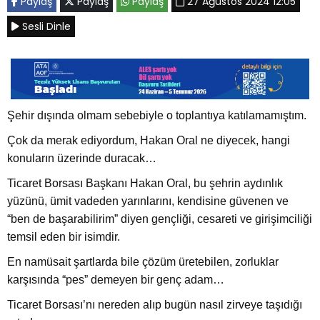
Paylaş
Paylaş
Paylaş
27 Ağustos 2024 12:05
Sesli Dinle
Şehir dışında olmam sebebiyle o toplantıya katılamamıştım.
Çok da merak ediyordum, Hakan Oral ne diyecek, hangi
konuların üzerinde duracak…
Ticaret Borsası Başkanı Hakan Oral, bu şehrin aydınlık
yüzünü, ümit vadeden yarınlarını, kendisine güvenen ve
“ben de başarabilirim” diyen gençliği, cesareti ve girişimciliği
temsil eden bir isimdir.
En namüsait şartlarda bile çözüm üretebilen, zorluklar
karşısında “pes” demeyen bir genç adam…
Ticaret Borsası’nı nereden alıp bugün nasıl zirveye taşıdığı