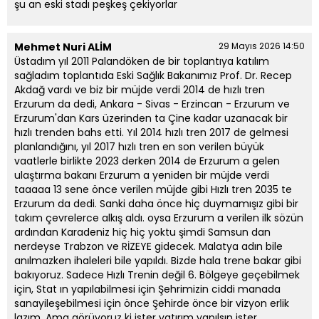
şu an eski stadı peşkeş çekiyorlar
Mehmet Nuri ALİM
29 Mayıs 2026 14:50
Üstadım yıl 2011 Palandöken de bir toplantıya katılım
sağladım toplantıda Eski Sağlık Bakanımız Prof. Dr. Recep
Akdağ vardı ve biz bir müjde verdi 2014 de hızlı tren
Erzurum da dedi, Ankara - Sivas - Erzincan - Erzurum ve
Erzurum'dan Kars üzerinden ta Çine kadar uzanacak bir
hızlı trenden bahs etti. Yıl 2014 hızlı tren 2017 de gelmesi
planlandığını, yıl 2017 hızlı tren en son verilen büyük
vaatlerle birlikte 2023 derken 2014 de Erzurum a gelen
ulaştırma bakanı Erzurum a yeniden bir müjde verdi
taaaaa 13 sene önce verilen müjde gibi Hızlı tren 2035 te
Erzurum da dedi. Sanki daha önce hiç duymamışız gibi bir
takım çevrelerce alkış aldı. oysa Erzurum a verilen ilk sözün
ardından Karadeniz hiç hiç yoktu şimdi Samsun dan
nerdeyse Trabzon ve RİZEYE gidecek. Malatya adın bile
anılmazken ihaleleri bile yapıldı. Bizde hala trene bakar gibi
bakıyoruz. Sadece Hızlı Trenin değil 6. Bölgeye geçebilmek
için, Stat ın yapılabilmesi için Şehrimizin ciddi manada
sanayileşebilmesi için önce Şehirde önce bir vizyon erlik
lazım. Ama görüyoruz ki ister yatırım yapılsın ister