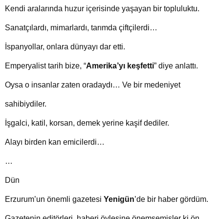
Kendi aralarında huzur içerisinde yaşayan bir topluluktu.
Sanatçılardı, mimarlardı, tarımda çiftçilerdi…
İspanyollar, onlara dünyayı dar etti.
Emperyalist tarih bize,
“
Amerika’yı keşfetti
” diye anlattı.
Oysa o insanlar zaten oradaydı… Ve bir medeniyet
sahibiydiler.
İşgalci, katil, korsan, demek yerine kaşif dediler.
Alayı birden kan emicilerdi…
…
Dün
Erzurum’un önemli gazetesi
Yenigün
’de bir haber gördüm.
Gazetenin editörleri, haberi öylesine önemsemişler ki ön