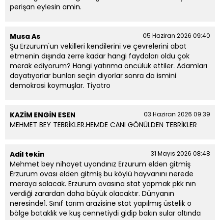
perişan eylesin amin.
Musa As
05 Haziran 2026 09:40
Şu Erzurum'un vekilleri kendilerini ve çevrelerini abat
etmenin dışında zerre kadar hangi faydaları oldu çok
merak ediyorum? Hangi yatırıma öncülük ettiler. Adamları
dayatıyorlar bunları seçin diyorlar sonra da ismini
demokrasi koymuşlar. Tiyatro
KAZİM ENGİN ESEN
03 Haziran 2026 09:39
MEHMET BEY TEBRİKLER.HEMDE CANI GÖNÜLDEN TEBRİKLER
Adil tekin
31 Mayıs 2026 08:48
Mehmet bey nihayet uyandınız Erzurum elden gitmiş
Erzurum ovası elden gitmiş bu köylü hayvanını nerede
meraya salacak. Erzurum ovasına stat yapmak pkk nın
verdiği zarardan daha büyük olacaktır. Dünyanın
neresinde1. Sınıf tarım arazisine stat yapılmış üstelik o
bölge bataklık ve kuş cennetiydi gidip bakın sular altında