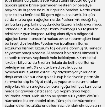
tatili fırsatında yıkan. Gece vakti stadın oradaki 60 çam
ağacını gizlice kimse görmeden kestiren bir belediye
başkanı ile bı şehre ne huzur gelir ne bereket. Nerde kapalı
spor salonu önündeki 50 çam ağacı. Erzurumlu bir gün
sordu mu bu çam ağaçları nerde. Rusların yıkmadığı taş
ambarları yakıp kılıfına uydurdular Erzurum hala uyanmadı.
Sadece ucuz erkeklik edip Ekrem İmamoğlu’nu taşladılar
erkekseniz çıkın karşıma. Miting alanı diye o bölgedeki
ağaçları korona sıradınfa herkes evine kapanmışken fırsat
bu fırsat diye kestiler. Fotoları var ispatlarım. Bumu
erzuruma hizmet. Erzurum taş devrine dönmüş 30 senedir
söylemez barajı bitecekti 13 senedir İspir tüneli bitmedi 8
senedir tramvay yapılacak hala bekletiyoruz. Kartaldaki
lakabını biliyoruz da Erzurum lakabı da belli oldu. Bumu
belediye hizmeti. Siz ancak belediyecilik oyunu
oynuyorsunuz. Atılan asfalt 1 ay dayanmıyor yollar delik
deşik ama Erkonut diye şirket kurup belediyenin parasıyla
kamyonlar alıp hafriyat nakliyat yaparak erzurumu talan
ediyorlar. Alınan araçlara bir bakın çoğu hafriyat kamyonu
nerde bir greyder asfalt serici yol yapım aracı hepdi
müteahit aracı. Allah sizden bu şehrin sulu yetimi öksüzü
hürmetine bu emanetini alsın. Tüm şehitler hürmetine
sizden gelen kötülüğü engellesin sizi de ıslah olmuyorsanız