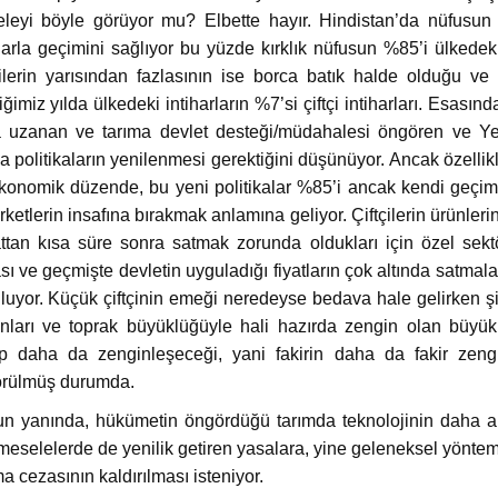
leyi böyle görüyor mu? Elbette hayır. Hindistan’da nüfusun
larla geçimini sağlıyor bu yüzde kırklık nüfusun %85’i ülkedeki
çilerin yarısından fazlasının ise borca batık halde olduğu ve çif
ğimiz yılda ülkedeki intiharların %7’si çiftçi intiharları. Esasın
 uzanan ve tarıma devlet desteği/müdahalesi öngören ve Yeş
 politikaların yenilenmesi gerektiğini düşünüyor. Ancak özellikle 
ekonomik düzende, bu yeni politikalar %85’i ancak kendi geçimi
irketlerin insafına bırakmak anlamına geliyor. Çiftçilerin ürünle
ttan kısa süre sonra satmak zorunda oldukları için özel sektör a
sı ve geçmişte devletin uyguladığı fiyatların çok altında satmala
luyor. Küçük çiftçinin emeği neredeyse bedava hale gelirken şir
nları ve toprak büyüklüğüyle hali hazırda zengin olan büyük 
p daha da zenginleşeceği, yani fakirin daha da fakir zeng
rülmüş durumda.
n yanında, hükümetin öngördüğü tarımda teknolojinin daha akti
meselelerde de yenilik getiren yasalara, yine geleneksel yöntemler
a cezasının kaldırılması isteniyor.