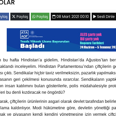
OLAR
ylaş
Paylaş
Paylaş
08 Mart 2021 00:10
Sesli Dinle
n bu hafta Hindistan’a gidelim, Hindistan’da Ağustos’tan ber
aklandı inceleyelim. Hindistan Parlamentosu’ndan çiftçilerin g
ı çıktı. Sendikalar hiçbir taviz verilmeksizin, pazarlık yapılmaksı
asanın geri çekilmesi konusunda ısrarcılar. Sendikaların yap
on insan katılımını bulan gösterilerle, polis müdahalesiyle prote
ileri bu denli kızdıracak ne öngördü?
larak, çiftçilerin ürünlerinin asgari olarak devlet tarafından beli
lama kaldırılıyor. Modi hükümetine göre, devletin yönettiği 
mak ve piyasanın kendi kendini yönetmesine izin vermek çiftçil