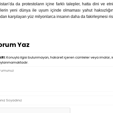
istan’da da protestoların içine farklı talepler, hatta dini ve e
plerin yeni dünya ile uyum içinde olmaması yahut haksızlığının t
mdan karşılayan yüz milyonlarca insanın daha da fakirleşmesi ri
orum Yaz
RI:
Konuyla ilgisi bulunmayan, hakaret içeren cümleler veya imalar, in
ylanmamaktadır.