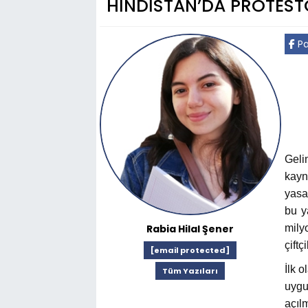
HİNDİSTAN’DA PROTEST
Pa
Geli
kayn
yasas
bu y
Rabia Hilal Şener
mily
çiftç
[email protected]
İlk o
Tüm Yazıları
uygu
açıl