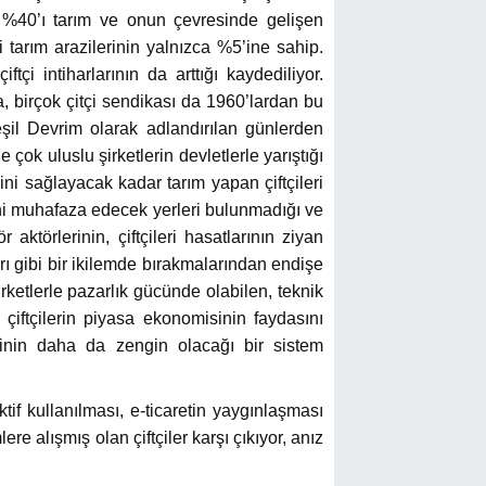
 %40’ı tarım ve onun çevresinde gelişen
 tarım arazilerinin yalnızca %5’ine sahip.
tçi intiharlarının da arttığı kaydediliyor.
da, birçok çitçi sendikası da 1960’lardan bu
il Devrim olarak adlandırılan günlerden
çok uluslu şirketlerin devletlerle yarıştığı
ni sağlayacak kadar tarım yapan çiftçileri
rini muhafaza edecek yerleri bulunmadığı ve
ktörlerinin, çiftçileri hasatlarının ziyan
rı gibi bir ikilemde bırakmalarından endişe
ketlerle pazarlık gücünde olabilen, teknik
çiftçilerin piyasa ekonomisinin faydasını
inin daha da zengin olacağı bir sistem
f kullanılması, e-ticaretin yaygınlaşması
e alışmış olan çiftçiler karşı çıkıyor, anız