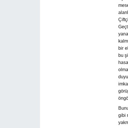
mese
alan
Çift
Geçti
yana
kalma
bir 
bu ş
hasa
olma
duyu
imka
görü
öngö
Bunu
gibi 
yakm