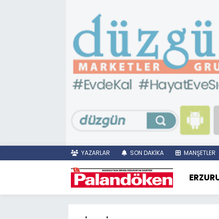
YAZARLAR
SON DAKİKA
MANŞETLER
ERZUR