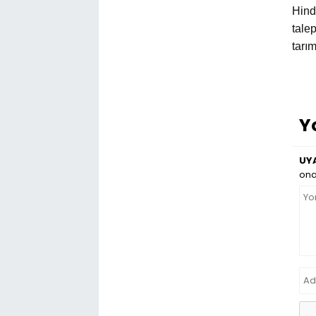
Hind
tale
tarı
Y
UYA
ona