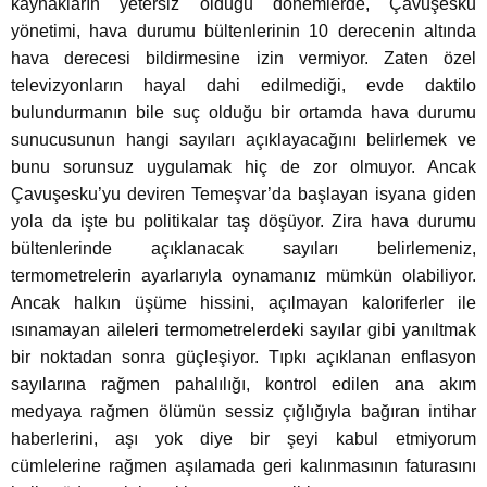
kaynakların yetersiz olduğu dönemlerde, Çavuşesku
yönetimi, hava durumu bültenlerinin 10 derecenin altında
hava derecesi bildirmesine izin vermiyor. Zaten özel
televizyonların hayal dahi edilmediği, evde daktilo
bulundurmanın bile suç olduğu bir ortamda hava durumu
sunucusunun hangi sayıları açıklayacağını belirlemek ve
bunu sorunsuz uygulamak hiç de zor olmuyor. Ancak
Çavuşesku’yu deviren Temeşvar’da başlayan isyana giden
yola da işte bu politikalar taş döşüyor. Zira hava durumu
bültenlerinde açıklanacak sayıları belirlemeniz,
termometrelerin ayarlarıyla oynamanız mümkün olabiliyor.
Ancak halkın üşüme hissini, açılmayan kaloriferler ile
ısınamayan aileleri termometrelerdeki sayılar gibi yanıltmak
bir noktadan sonra güçleşiyor. Tıpkı açıklanan enflasyon
sayılarına rağmen pahalılığı, kontrol edilen ana akım
medyaya rağmen ölümün sessiz çığlığıyla bağıran intihar
haberlerini, aşı yok diye bir şeyi kabul etmiyorum
cümlelerine rağmen aşılamada geri kalınmasının faturasını