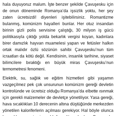
hala duyuyoruz malum. İşte benzer şekilde Çavuşesku için
de onun döneminde Romanya’da işsizlik yoktu, her şey
zaten ücretsizdi! diyenleri işitebilirsiniz. Romantizme
bulanmış, komünizm hayalleri bunlar. Her otuz insandan
birinin gizli polis servisine çalıştığı, 30 milyon iş gücü
politikasıyla çıktığı yolda bekarlık vergisi koyan, kadınlara
birer damızlık hayvan muamelesi yapan ve fetüsler halkın
ortak malıdır özlü sözünün sahibi Çavuşesku’nun tüm
icraatları da kötü değil. Kendisinin, insanlık tarihine, siyaset
bilimcilere bıraktığı en büyük miras Çavuşesku’nun
termometresi fenomeni.
Elektrik, su, sağlık ve eğitim hizmetleri gibi yaşamın
vazgeçilmez pek çok unsurunun komünizm gereği devletin
kontrolünde ve ücretsiz olduğu Romanya’da elbette ısınmak
için gerekli malzemeler de devletçe yönetiliyor. Yasa gereği,
hava sıcaklıkları 10 derecenin altına düştüğünde merkezden
yönetilen kaloriferlerin açılması gerekiyor. Hal böyle olunca