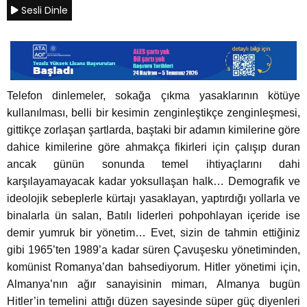
Sesli Dinle
Telefon dinlemeler, sokağa çıkma yasaklarının kötüye
kullanılması, belli bir kesimin zenginleştikçe zenginleşmesi,
gittikçe zorlaşan şartlarda, baştaki bir adamın kimilerine göre
dahice kimilerine göre ahmakça fikirleri için çalışıp duran
ancak günün sonunda temel ihtiyaçlarını dahi
karşılayamayacak kadar yoksullaşan halk… Demografik ve
ideolojik sebeplerle kürtajı yasaklayan, yaptırdığı yollarla ve
binalarla ün salan, Batılı liderleri pohpohlayan içeride ise
demir yumruk bir yönetim… Evet, sizin de tahmin ettiğiniz
gibi 1965’ten 1989’a kadar süren Çavuşesku yönetiminden,
komünist Romanya’dan bahsediyorum. Hitler yönetimi için,
Almanya’nın ağır sanayisinin mimarı, Almanya bugün
Hitler’in temelini attığı düzen sayesinde süper güç diyenleri