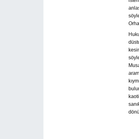
iste
anlaş
söyl
Orhan
Huku
düst
kesi
söyl
Musa
aram
kıyme
bulu
kaot
sanık
dönü