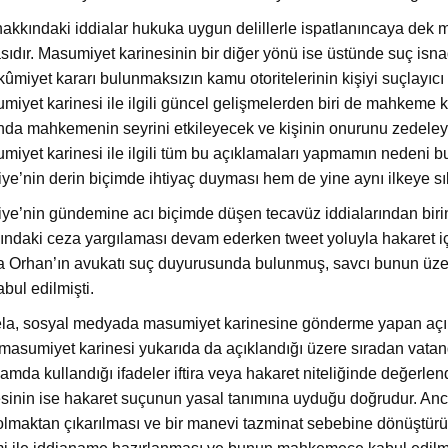
, hakkındaki iddialar hukuka uygun delillerle ispatlanıncaya d
sıdır. Masumiyet karinesinin bir diğer yönü ise üstünde suç isn
ûmiyet kararı bulunmaksızın kamu otoritelerinin kişiyi suçlayı
miyet karinesi ile ilgili güncel gelişmelerden biri de mahkeme
nda mahkemenin seyrini etkileyecek ve kişinin onurunu zedeley
miyet karinesi ile ilgili tüm bu açıklamaları yapmamın nedeni 
iye’nin derin biçimde ihtiyaç duyması hem de yine aynı ilkeye s
iye’nin gündemine acı biçimde düşen tecavüz iddialarından biri
ındaki ceza yargılaması devam ederken tweet yoluyla hakaret 
 Orhan’ın avukatı suç duyurusunda bulunmuş, savcı bunun üze
bul edilmişti.
la, sosyal medyada masumiyet karinesine gönderme yapan açı
 masumiyet karinesi yukarıda da açıklandığı üzere sıradan vatan
mda kullandığı ifadeler iftira veya hakaret niteliğinde değerlendi
esinin ise hakaret suçunun yasal tanımına uyduğu doğrudur. Anca
olmaktan çıkarılması ve bir manevi tazminat sebebine dönüştürü