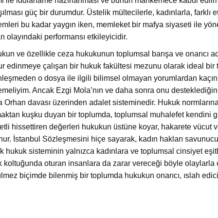
mi ile iddianame hazırlanması ve bunun mahkemece kabul edilm
ılması güç bir durumdur. Üstelik mültecilerle, kadınlarla, farklı etn
emleri bu kadar yaygın iken, memleket bir mafya siyaseti ile yön
 olayındaki performansı etkileyicidir.
kun ve özellikle ceza hukukunun toplumsal barışa ve onarıcı ada
ur edinmeye çalışan bir hukuk fakültesi mezunu olarak ideal bi
nleşmeden o dosya ile ilgili bilimsel olmayan yorumlardan kaçı
emeliyim. Ancak Ezgi Mola’nın ve daha sonra onu desteklediğini 
 Orhan davası üzerinden adalet sisteminedir. Hukuk normların
aktan kuşku duyan bir toplumda, toplumsal muhalefet kendini 
tli hissettiren değerleri hukukun üstüne koyar, hakarete vücut ve
nur. İstanbul Sözleşmesini hiçe sayarak, kadın hakları savunucula
ik hukuk sisteminin yalnızca kadınlara ve toplumsal cinsiyet eşit
 koltuğunda oturan insanlara da zarar vereceği böyle olaylarla or
lmez biçimde bilenmiş bir toplumda hukukun onarıcı, ıslah edici f