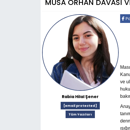
MUSA ORHAN DAVASI VE
Pa
Masu
Kanu
ve u
huku
Rabia Hilal Şener
bakı
[email protected]
Anay
tanı
Tüm Yazıları
denm
ışığ