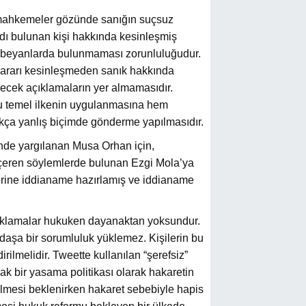
ek mahkemeler gözünde sanığın suçsuz
adı bulunan kişi hakkında kesinleşmiş
cı beyanlarda bulunmaması zorunluluğudur.
 kararı kesinleşmeden sanık hakkında
ecek açıklamaların yer almamasıdır.
bu temel ilkenin uygulanmasına hem
ıkça yanlış biçimde gönderme yapılmasıdır.
nde yargılanan Musa Orhan için,
içeren söylemlerde bulunan Ezgi Mola’ya
rine iddianame hazırlamış ve iddianame
klamalar hukuken dayanaktan yoksundur.
daşa bir sorumluluk yüklemez. Kişilerin bu
rilmelidir. Tweette kullanılan “şerefsiz”
k bir yasama politikası olarak hakaretin
lmesi beklenirken hakaret sebebiyle hapis