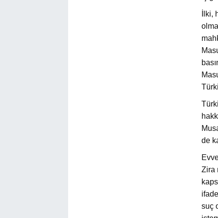
İlki
olma
mahk
Masu
bası
Masu
Türk
Türk
hakk
Musa
de ka
Evve
Zira
kapsa
ifad
suç 