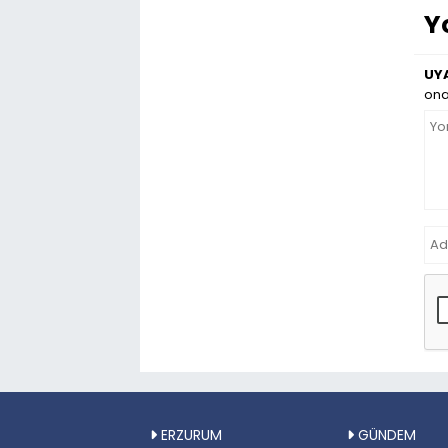
Y
UYA
ona
ERZURUM
GÜNDEM