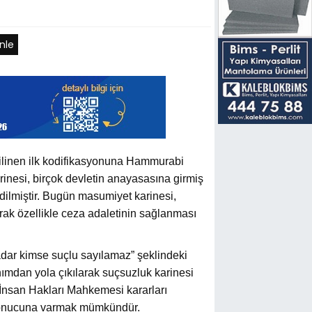
nle
ilinen ilk kodifikasyonuna Hammurabi
rinesi, birçok devletin anayasasına girmiş
edilmiştir. Bugün masumiyet karinesi,
arak özellikle ceza adaletinin sağlanması
ar kimse suçlu sayılamaz” şeklindeki
nımdan yola çıkılarak suçsuzluk karinesi
nsan Hakları Mahkemesi kararları
 sonucuna varmak mümkündür.