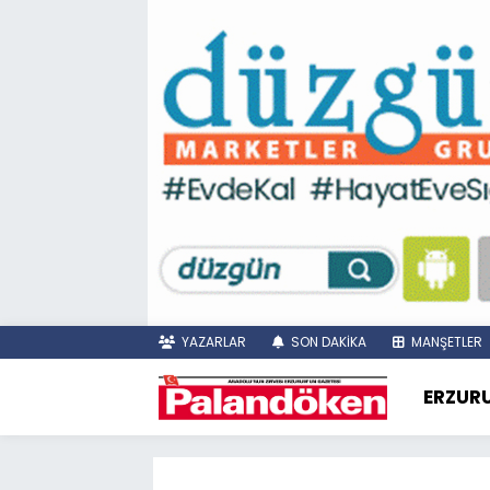
YAZARLAR
SON DAKİKA
MANŞETLER
ERZUR