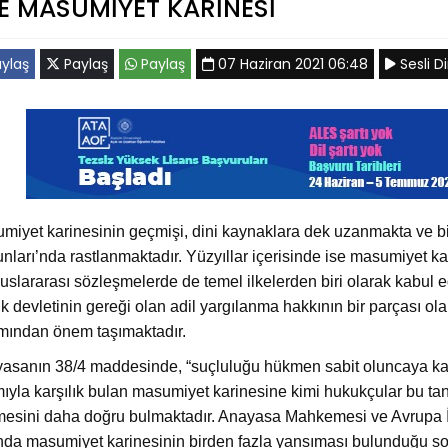
 MASUMİYET KARİNESİ
ylaş
Paylaş
Paylaş
07 Haziran 2021 06:48
Sesli Di
miyet karinesinin geçmişi, dini kaynaklara dek uzanmakta ve b
nları’nda rastlanmaktadır. Yüzyıllar içerisinde ise masumiyet ka
luslararası sözleşmelerde de temel ilkelerden biri olarak kabul 
k devletinin gereği olan adil yargılanma hakkının bir parçası ol
mından önem taşımaktadır.
asanın 38/4 maddesinde, “suçluluğu hükmen sabit oluncaya kad
mıyla karşılık bulan masumiyet karinesine kimi hukukçular bu ta
esini daha doğru bulmaktadır. Anayasa Mahkemesi ve Avrupa İ
ında masumiyet karinesinin birden fazla yansıması bulunduğu