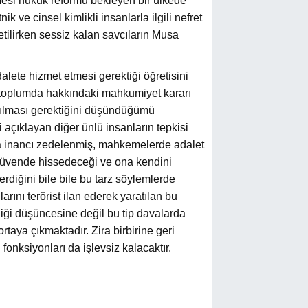
esi hukuk reformu bekleyen bir ülkede
ik ve cinsel kimlikli insanlarla ilgili nefret
etilirken sessiz kalan savcıların Musa
lete hizmet etmesi gerektiği öğretisini
r toplumda hakkındaki mahkumiyet kararı
nılması gerektiğini düşündüğümü
açıklayan diğer ünlü insanların tepkisi
a inancı zedelenmiş, mahkemelerde adalet
güvende hissedeceği ve ona kendini
rdiğini bile bile bu tarz söylemlerde
rını terörist ilan ederek yaratılan bu
liği düşüncesine değil bu tip davalarda
taya çıkmaktadır. Zira birbirine geri
onksiyonları da işlevsiz kalacaktır.