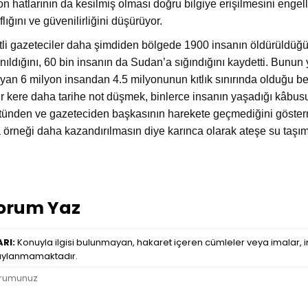
fon hatlarının da kesilmiş olması doğru bilgiye erişilmesini eng
flığını ve güvenilirliğini düşürüyor.
tli gazeteciler daha şimdiden bölgede 1900 insanın öldürüldüğün
anıldığını, 60 bin insanın da Sudan’a sığındığını kaydetti. Bunu
yan 6 milyon insandan 4.5 milyonunun kıtlık sınırında olduğu be
ir kere daha tarihe not düşmek, binlerce insanın yaşadığı kâbusu
tünden ve gazeteciden başkasının harekete geçmediğini gösterme
 örneği daha kazandırılmasın diye karınca olarak ateşe su taşı
orum Yaz
RI:
Konuyla ilgisi bulunmayan, hakaret içeren cümleler veya imalar, in
ylanmamaktadır.