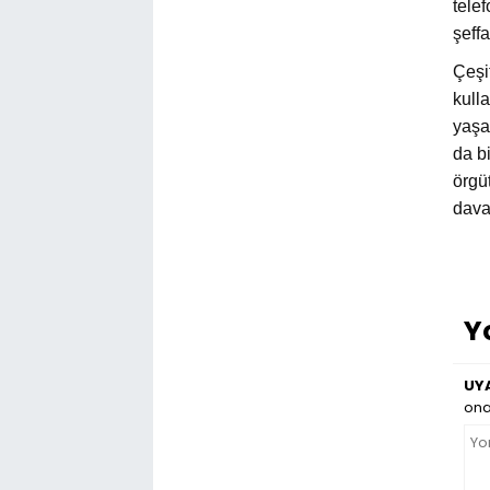
tele
şeffa
Çeşi
kull
yaşa
da b
örgü
dava
Y
UYA
ona