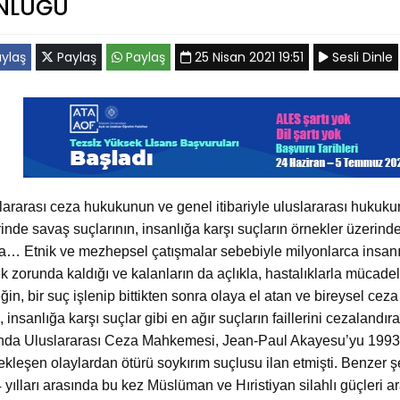
ÜNLÜĞÜ
ylaş
Paylaş
Paylaş
25 Nisan 2021 19:51
Sesli Dinle
lararası ceza hukukunun ve genel itibariyle uluslararası hukuku
rinde savaş suçlarının, insanlığa karşı suçların örnekler üzerind
ka… Etnik ve mezhepsel çatışmalar sebebiyle milyonlarca insanın
k zorunda kaldığı ve kalanların da açlıkla, hastalıklarla mücade
ğin, bir suç işlenip bittikten sonra olaya el atan ve bireysel ce
, insanlığa karşı suçlar gibi en ağır suçların faillerini cezalan
da Uluslararası Ceza Mahkemesi, Jean-Paul Akayesu’yu 1993-
ekleşen olaylardan ötürü soykırım suçlusu ilan etmişti. Benzer ş
 yılları arasında bu kez Müslüman ve Hıristiyan silahlı güçleri 