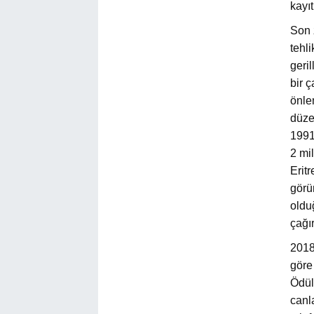
kayıt
Son 
tehli
geri
bir ç
önle
düzen
1991
2 mi
Erit
görün
oldu
çağı
2018’
göre
Ödül
canla