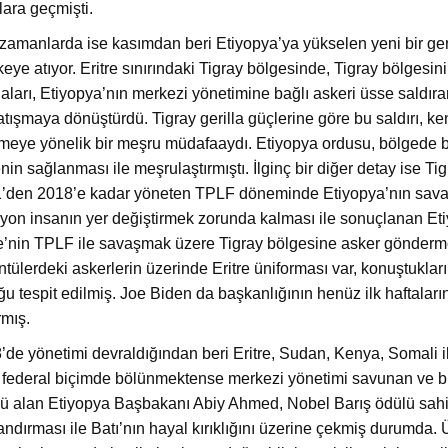
lara geçmişti.
zamanlarda ise kasımdan beri Etiyopya’ya yükselen yeni bir gerg
keye atıyor. Eritre sınırındaki Tigray bölgesinde, Tigray bölgesini 
llaları, Etiyopya’nın merkezi yönetimine bağlı askeri üsse saldır
atışmaya dönüştürdü. Tigray gerilla güçlerine göre bu saldırı, ke
meye yönelik bir meşru müdafaaydı. Etiyopya ordusu, bölgede ba
in sağlanması ile meşrulaştırmıştı. İlginç bir diğer detay ise Ti
’den 2018’e kadar yöneten TPLF döneminde Etiyopya’nın savaş
lyon insanın yer değiştirmek zorunda kalması ile sonuçlanan Etiy
re’nin TPLF ile savaşmak üzere Tigray bölgesine asker göndermes
tülerdeki askerlerin üzerinde Eritre üniforması var, konuştukları
ğu tespit edilmiş. Joe Biden da başkanlığının henüz ilk haftalar
rmış.
de yönetimi devraldığından beri Eritre, Sudan, Kenya, Somali ile 
 federal biçimde bölünmektense merkezi yönetimi savunan ve bu
ü alan Etiyopya Başbakanı Abiy Ahmed, Nobel Barış ödülü sahibi
ndırması ile Batı’nın hayal kırıklığını üzerine çekmiş durumda. Ü