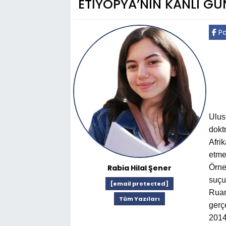
ETİYOPYA’NIN KANLI G
Pa
Ulus
dokt
Afri
etme
Rabia Hilal Şener
Örne
suçu
[email protected]
Ruan
Tüm Yazıları
gerç
2014