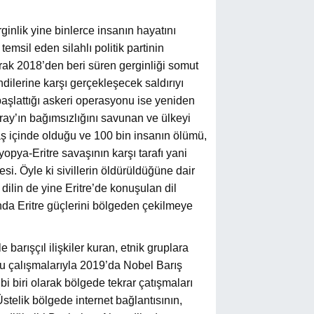
inlik yine binlerce insanın hayatını
temsil eden silahlı politik partinin
arak 2018’den beri süren gerginliği somut
ndilerine karşı gerçekleşecek saldırıyı
şlattığı askeri operasyonu ise yeniden
gray’ın bağımsızlığını savunan ve ülkeyi
 içinde olduğu ve 100 bin insanın ölümü,
opya-Eritre savaşının karşı tarafı yani
i. Öyle ki sivillerin öldürüldüğüne dair
 dilin de yine Eritre’de konuşulan dil
ında Eritre güçlerini bölgeden çekilmeye
barışçıl ilişkiler kuran, etnik gruplara
 çalışmalarıyla 2019’da Nobel Barış
 biri olarak bölgede tekrar çatışmaları
stelik bölgede internet bağlantısının,