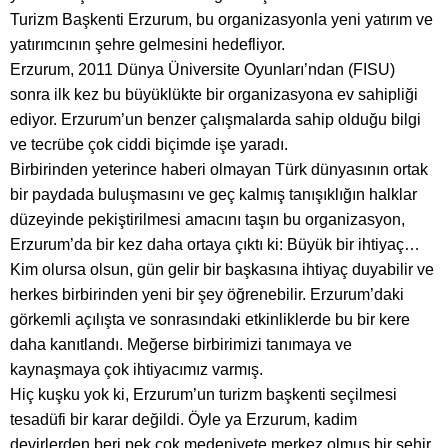
Turizm Başkenti Erzurum, bu organizasyonla yeni yatırım ve
yatırımcının şehre gelmesini hedefliyor.
Erzurum, 2011 Dünya Üniversite Oyunları’ndan (FISU)
sonra ilk kez bu büyüklükte bir organizasyona ev sahipliği
ediyor. Erzurum’un benzer çalışmalarda sahip olduğu bilgi
ve tecrübe çok ciddi biçimde işe yaradı.
Birbirinden yeterince haberi olmayan Türk dünyasının ortak
bir paydada buluşmasını ve geç kalmış tanışıklığın halklar
düzeyinde pekiştirilmesi amacını taşın bu organizasyon,
Erzurum’da bir kez daha ortaya çıktı ki: Büyük bir ihtiyaç…
Kim olursa olsun, gün gelir bir başkasına ihtiyaç duyabilir ve
herkes birbirinden yeni bir şey öğrenebilir. Erzurum’daki
görkemli açılışta ve sonrasındaki etkinliklerde bu bir kere
daha kanıtlandı. Meğerse birbirimizi tanımaya ve
kaynaşmaya çok ihtiyacımız varmış.
Hiç kuşku yok ki, Erzurum’un turizm başkenti seçilmesi
tesadüfi bir karar değildi. Öyle ya Erzurum, kadim
devirlerden beri pek çok medeniyete merkez olmuş bir şehir.