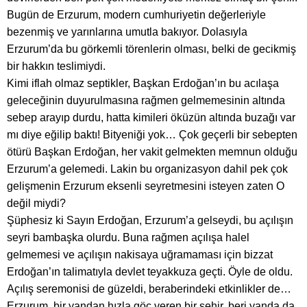
Bugün de Erzurum, modern cumhuriyetin değerleriyle
bezenmiş ve yarınlarına umutla bakıyor. Dolasıyla
Erzurum’da bu görkemli törenlerin olması, belki de gecikmiş
bir hakkın teslimiydi.
Kimi iflah olmaz septikler, Başkan Erdoğan’ın bu acılaşa
geleceğinin duyurulmasına rağmen gelmemesinin altında
sebep arayıp durdu, hatta kimileri öküzün altında buzağı var
mı diye eğilip baktı! Bityeniği yok… Çok geçerli bir sebepten
ötürü Başkan Erdoğan, her vakit gelmekten memnun olduğu
Erzurum’a gelemedi. Lakin bu organizasyon dahil pek çok
gelişmenin Erzurum eksenli seyretmesini isteyen zaten O
değil miydi?
Şüphesiz ki Sayın Erdoğan, Erzurum’a gelseydi, bu açılışın
seyri bambaşka olurdu. Buna rağmen açılışa halel
gelmemesi ve açılışın nakisaya uğramaması için bizzat
Erdoğan’ın talimatıyla devlet teyakkuza geçti. Öyle de oldu.
Açılış seremonisi de güzeldi, beraberindeki etkinlikler de…
Erzurum, bir yandan hızla göç veren bir şehir, beri yanda da