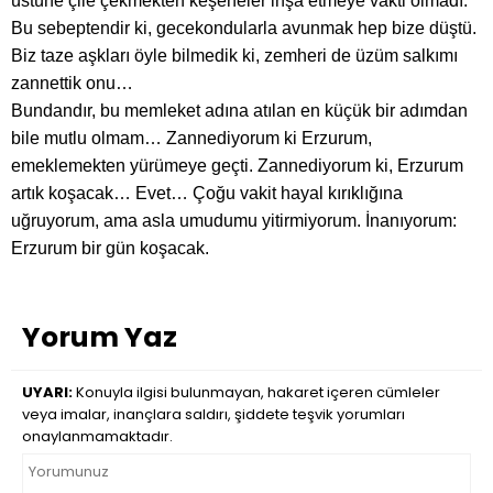
üstüne çile çekmekten keşeneler inşa etmeye vakti olmadı.
Bu sebeptendir ki, gecekondularla avunmak hep bize düştü.
Biz taze aşkları öyle bilmedik ki, zemheri de üzüm salkımı
zannettik onu…
Bundandır, bu memleket adına atılan en küçük bir adımdan
bile mutlu olmam… Zannediyorum ki Erzurum,
emeklemekten yürümeye geçti. Zannediyorum ki, Erzurum
artık koşacak… Evet… Çoğu vakit hayal kırıklığına
uğruyorum, ama asla umudumu yitirmiyorum. İnanıyorum:
Erzurum bir gün koşacak.
Yorum Yaz
UYARI:
Konuyla ilgisi bulunmayan, hakaret içeren cümleler
veya imalar, inançlara saldırı, şiddete teşvik yorumları
onaylanmamaktadır.