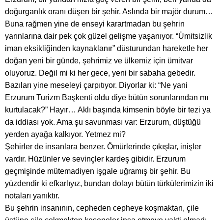
doğurganlık oranı düşen bir şehir. Aslında bir majör durum…
Buna rağmen yine de enseyi karartmadan bu şehrin
yarınlarına dair pek çok güzel gelişme yaşanıyor. “Ümitsizlik
iman eksikliğinden kaynaklanır” düsturundan hareketle her
doğan yeni bir günde, şehrimiz ve ülkemiz için ümitvar
oluyoruz. Değil mi ki her gece, yeni bir sabaha gebedir.
Bazıları yine meseleyi çarpıtıyor. Diyorlar ki: “Ne yani
Erzurum Turizm Başkenti oldu diye bütün sorunlarından mı
kurtulacak?” Hayır… Aklı başında kimsenin böyle bir tezi ya
da iddiası yok. Ama şu savunması var: Erzurum, düştüğü
yerden ayağa kalkıyor. Yetmez mi?
Şehirler de insanlara benzer. Ömürlerinde çıkışlar, inişler
vardır. Hüzünler ve sevinçler kardeş gibidir. Erzurum
geçmişinde mütemadiyen işgale uğramış bir şehir. Bu
yüzdendir ki efkarlıyız, bundan dolayı bütün türkülerimizin iki
notaları yanıktır.
Bu şehrin insanının, cepheden cepheye koşmaktan, çile