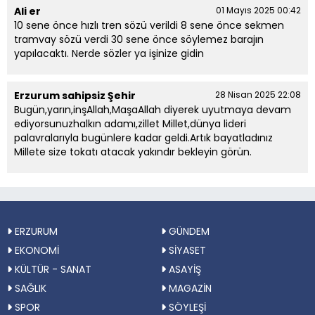
Ali er
01 Mayıs 2025 00:42
10 sene önce hızlı tren sözü verildi 8 sene önce sekmen
tramvay sözü verdi 30 sene önce söylemez barajın
yapılacaktı. Nerde sözler ya işinize gidin
Erzurum sahipsiz Şehir
28 Nisan 2025 22:08
Bugün,yarın,inşAllah,MaşaAllah diyerek uyutmaya devam
ediyorsunuzhalkın adamı,zillet Millet,dünya lideri
palavralarıyla bugünlere kadar geldi.Artık bayatladınız
Millete size tokatı atacak yakındır bekleyin görün.
ERZURUM
GÜNDEM
EKONOMİ
SİYASET
KÜLTÜR - SANAT
ASAYİŞ
SAĞLIK
MAGAZİN
SPOR
SÖYLEŞİ