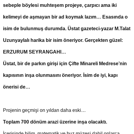
sebeple böylesi muhteşem projeye, çarpıcı ama iki
kelimeyi de aşmayan bir ad koymak lazım… Esasında o
isim de bulunmuş durumda. Üstat gazeteci-yazar M.Talat
Uzunyaylalı harika bir isim öneriyor. Gerçekten güzel:
ERZURUM SEYRANGAHI…
Üstat, bir de parkın girişi için Çifte Minareli Medrese’nin
kapısının inşa olunmasını öneriyor. İsim de iyi, kapı
önerisi de…
Projenin geçmişi on yıldan daha eski…
Toplam 700 dönüm arazi üzerine inşa olacaktı.
İçerisinde bilim, matematik ve buz müzesi dahil onlarca