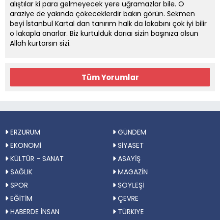
alıştılar ki para gelmeyecek yere uğramazlar bile. O
araziye de yakında çökeceklerdir bakın görün. Sekmen
beyi İstanbul Kartal dan tanırım halk da lakabını çok iyi bilir
o lakapla anarlar. Biz kurtulduk darıaı sizin başınıza olsun
Allah kurtarsın sizi.
Tüm Yorumlar
ERZURUM
GÜNDEM
EKONOMİ
SİYASET
KÜLTÜR - SANAT
ASAYİŞ
SAĞLIK
MAGAZİN
SPOR
SÖYLEŞİ
EĞİTİM
ÇEVRE
HABERDE İNSAN
TÜRKIYE