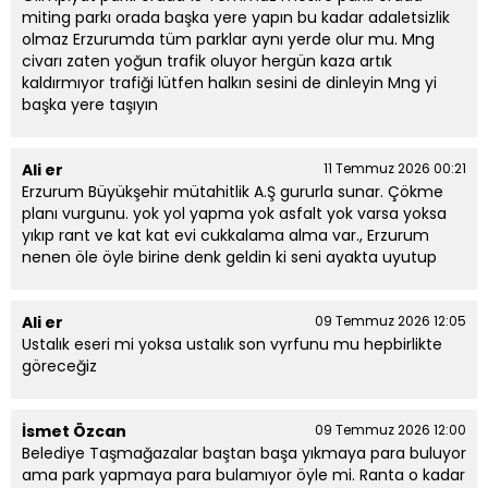
miting parkı orada başka yere yapın bu kadar adaletsizlik
olmaz Erzurumda tüm parklar aynı yerde olur mu. Mng
civarı zaten yoğun trafik oluyor hergün kaza artık
kaldırmıyor trafiği lütfen halkın sesini de dinleyin Mng yi
başka yere taşıyın
Ali er
11 Temmuz 2026 00:21
Erzurum Büyükşehir mütahitlik A.Ş gururla sunar. Çökme
planı vurgunu. yok yol yapma yok asfalt yok varsa yoksa
yıkıp rant ve kat kat evi cukkalama alma var., Erzurum
nenen öle öyle birine denk geldin ki seni ayakta uyutup
Ali er
09 Temmuz 2026 12:05
Ustalık eseri mi yoksa ustalık son vyrfunu mu hepbirlikte
göreceğiz
İsmet Özcan
09 Temmuz 2026 12:00
Belediye Taşmağazalar baştan başa yıkmaya para buluyor
ama park yapmaya para bulamıyor öyle mi. Ranta o kadar