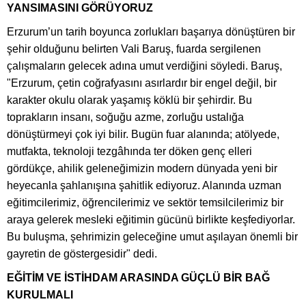
YANSIMASINI GÖRÜYORUZ
Erzurum’un tarih boyunca zorlukları başarıya dönüştüren bir
şehir olduğunu belirten Vali Baruş, fuarda sergilenen
çalışmaların gelecek adına umut verdiğini söyledi. Baruş,
"Erzurum, çetin coğrafyasını asırlardır bir engel değil, bir
karakter okulu olarak yaşamış köklü bir şehirdir. Bu
toprakların insanı, soğuğu azme, zorluğu ustalığa
dönüştürmeyi çok iyi bilir. Bugün fuar alanında; atölyede,
mutfakta, teknoloji tezgâhında ter döken genç elleri
gördükçe, ahilik geleneğimizin modern dünyada yeni bir
heyecanla şahlanışına şahitlik ediyoruz. Alanında uzman
eğitimcilerimiz, öğrencilerimiz ve sektör temsilcilerimiz bir
araya gelerek mesleki eğitimin gücünü birlikte keşfediyorlar.
Bu buluşma, şehrimizin geleceğine umut aşılayan önemli bir
gayretin de göstergesidir" dedi.
EĞİTİM VE İSTİHDAM ARASINDA GÜÇLÜ BİR BAĞ
KURULMALI