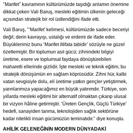
"Marifet" kavramının kültürümüzde taşıdığı anlamın önemine
dikkat çeken Vali Baruş, mesleki eğitimin ülkenin geleceği
açısından stratejik bir rol üstlendiğini ifade etti.
Vali Baruş, "‘Marifet’ kelimesi, kültürümüzde sadece beceriyi
değil; derin kavrayışı, ustalığı ve erdemi de ifade eder.
Büyüklerimiz bunu ‘Marifet iltifata tabidir’ sözüyle ne güzel
özetlemiştir. Bir toplumun asıl gücü; zihnindeki bilgiyi
üretime, esere ve toplumsal faydaya dönüştürebilen
maharetli ellerinde gizlidir. İşte mesleki ve teknik eğitim, bu
stratejik dönüşümün en sağlam köprüsüdür. Zihni hür, kalbi
vatan sevgisiyle dolu, eli üretime yatkın gençler yetiştirmek,
yarınlarımıza yapacağımız en büyük yatırımdır. Türkiye, son
yıllarda mesleki eğitimi bir alternatif olmaktan çıkarıp ulusal
bir vizyon hâline getirmiştir. ‘Üreten Gençlik, Güçlü Türkiye’
hedefi, sanayiden tarıma, teknolojiden sağlık sektörüne
kadar nitelikli insan gücümüzün teminatıdır." diye konuştu.
AHİLİK GELENEĞİNİN MODERN DÜNYADAKİ