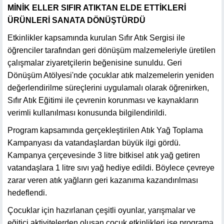
MİNİK ELLER SIFIR ATIKTAN ELDE ETTİKLERİ
ÜRÜNLERİ SANATA DÖNÜŞTÜRDÜ
Etkinlikler kapsamında kurulan Sıfır Atık Sergisi ile
öğrenciler tarafından geri dönüşüm malzemeleriyle üretilen
çalışmalar ziyaretçilerin beğenisine sunuldu. Geri
Dönüşüm Atölyesi'nde çocuklar atık malzemelerin yeniden
değerlendirilme süreçlerini uygulamalı olarak öğrenirken,
Sıfır Atık Eğitimi ile çevrenin korunması ve kaynakların
verimli kullanılması konusunda bilgilendirildi.
Program kapsamında gerçekleştirilen Atık Yağ Toplama
Kampanyası da vatandaşlardan büyük ilgi gördü.
Kampanya çerçevesinde 3 litre bitkisel atık yağ getiren
vatandaşlara 1 litre sıvı yağ hediye edildi. Böylece çevreye
zarar veren atık yağların geri kazanıma kazandırılması
hedeflendi.
Çocuklar için hazırlanan çeşitli oyunlar, yarışmalar ve
eğitici aktivitelerden oluşan çocuk etkinlikleri ise programa