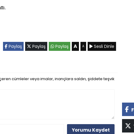
tı.
A
Paylaş
Paylaş
Paylaş
Sesli Dinle
A
eren cümleler veya imalar, inançlara saldırı, şiddete teşvik
F
Yorumu Kaydet