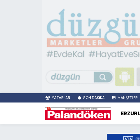
YAZARLAR
SON DAKİKA
MANŞETLER
ERZUR