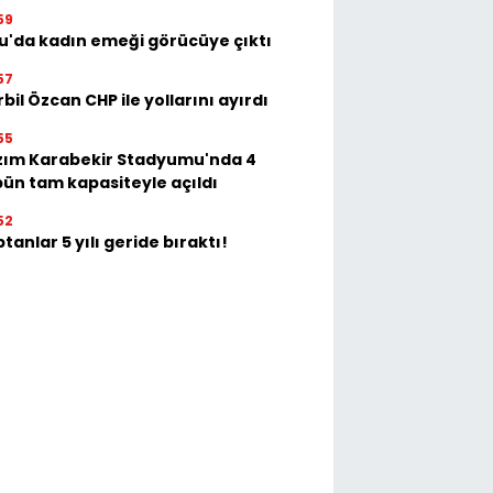
59
u'da kadın emeği görücüye çıktı
57
bil Özcan CHP ile yollarını ayırdı
55
zım Karabekir Stadyumu'nda 4
bün tam kapasiteyle açıldı
52
tanlar 5 yılı geride bıraktı!