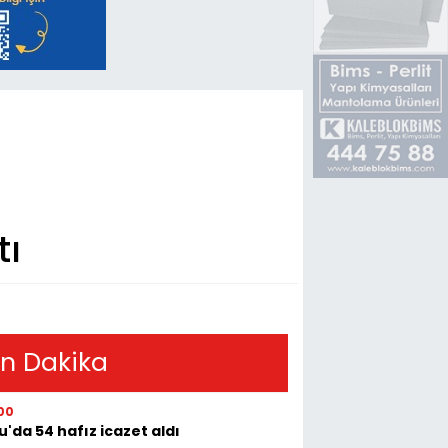
tı
n Dakika
00
u'da 54 hafız icazet aldı