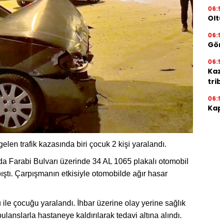
06:
Olt
06:
Gör
06:
Ka
tri
06:
Kap
en trafik kazasında biri çocuk 2 kişi yaralandı.
ında Farabi Bulvarı üzerinde 34 AL 1065 plakalı otomobil
ıştı. Çarpışmanın etkisiyle otomobilde ağır hasar
le çocuğu yaralandı. İhbar üzerine olay yerine sağlık
bulanslarla hastaneye kaldırılarak tedavi altına alındı.