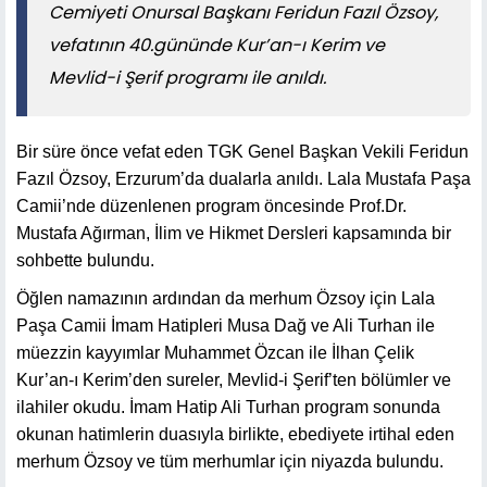
Cemiyeti Onursal Başkanı Feridun Fazıl Özsoy,
vefatının 40.gününde Kur’an-ı Kerim ve
Mevlid-i Şerif programı ile anıldı.
Bir süre önce vefat eden TGK Genel Başkan Vekili Feridun
Fazıl Özsoy, Erzurum’da dualarla anıldı. Lala Mustafa Paşa
Camii’nde düzenlenen program öncesinde Prof.Dr.
Mustafa Ağırman, İlim ve Hikmet Dersleri kapsamında bir
sohbette bulundu.
Öğlen namazının ardından da merhum Özsoy için Lala
Paşa Camii İmam Hatipleri Musa Dağ ve Ali Turhan ile
müezzin kayyımlar Muhammet Özcan ile İlhan Çelik
Kur’an-ı Kerim’den sureler, Mevlid-i Şerif’ten bölümler ve
ilahiler okudu. İmam Hatip Ali Turhan program sonunda
okunan hatimlerin duasıyla birlikte, ebediyete irtihal eden
merhum Özsoy ve tüm merhumlar için niyazda bulundu.