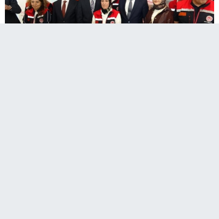
Erzurum'da "tam buğday ekmeği
yaygınlaştırma kampanyası" tanıtım toplantısı
düzenlendi.
"Tam Buğday Ekmeği Yaygınlaştırma Kampanyası" tanıtım
toplantısı, Erzurum Şehir Hastanesi Konferans Salonu'nda
geniş katılımla gerçekleştirildi.
Program, tam buğday ekmeğiyle ilgili hazırlanan tanıtım