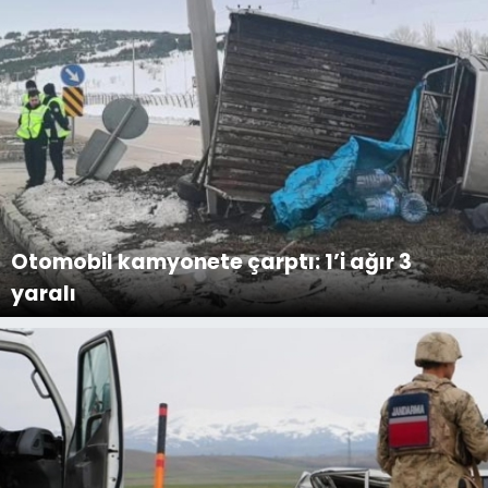
Otomobil kamyonete çarptı: 1’i ağır 3
yaralı