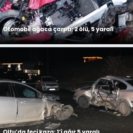
Otomobil ağaca çarptı; 2 ölü, 5 yaralı
Oltu’da feci kaza: 1’i ağır 5 yaralı