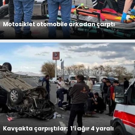
Motosiklet otomobile arkadan çarptı
Kavşakta çarpıştılar: 1’i ağır 4 yaralı