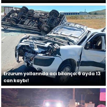
Erzurum yollarında acı bilanço: 6 ayda 13
can kaybı!