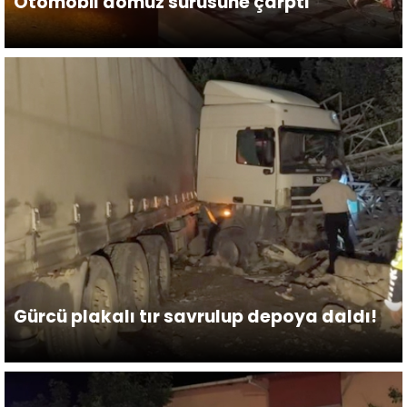
Otomobil domuz sürüsüne çarptı
Gürcü plakalı tır savrulup depoya daldı!