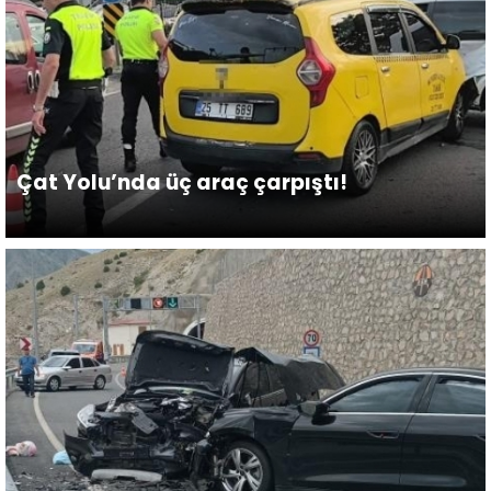
Çat Yolu’nda üç araç çarpıştı!