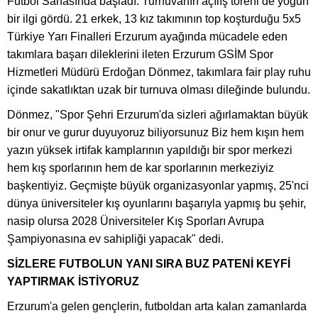
Futbol Sahasında başladı. Turnuvanın açılış töreni de yoğun
bir ilgi gördü. 21 erkek, 13 kız takımının top koşturduğu 5x5
Türkiye Yarı Finalleri Erzurum ayağında mücadele eden
takımlara başarı dileklerini ileten Erzurum GSİM Spor
Hizmetleri Müdürü Erdoğan Dönmez, takımlara fair play ruhu
içinde sakatlıktan uzak bir turnuva olması dileğinde bulundu.
Dönmez, "Spor Şehri Erzurum'da sizleri ağırlamaktan büyük
bir onur ve gurur duyuyoruz biliyorsunuz Biz hem kışın hem
yazın yüksek irtifak kamplarının yapıldığı bir spor merkezi
hem kış sporlarının hem de kar sporlarının merkeziyiz
başkentiyiz. Geçmişte büyük organizasyonlar yapmış, 25'nci
dünya üniversiteler kış oyunlarını başarıyla yapmış bu şehir,
nasip olursa 2028 Üniversiteler Kış Sporları Avrupa
Şampiyonasına ev sahipliği yapacak" dedi.
SİZLERE FUTBOLUN YANI SIRA BUZ PATENİ KEYFİ
YAPTIRMAK İSTİYORUZ
Erzurum'a gelen gençlerin, futboldan arta kalan zamanlarda