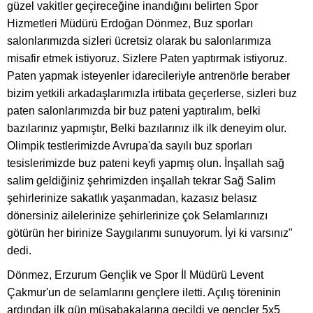
güzel vakitler geçireceğine inandığını belirten Spor
Hizmetleri Müdürü Erdoğan Dönmez, Buz sporları
salonlarımızda sizleri ücretsiz olarak bu salonlarımıza
misafir etmek istiyoruz. Sizlere Paten yaptırmak istiyoruz.
Paten yapmak isteyenler idarecileriyle antrenörle beraber
bizim yetkili arkadaşlarımızla irtibata geçerlerse, sizleri buz
paten salonlarımızda bir buz pateni yaptıralım, belki
bazılarınız yapmıştır, Belki bazılarınız ilk ilk deneyim olur.
Olimpik testlerimizde Avrupa'da sayılı buz sporları
tesislerimizde buz pateni keyfi yapmış olun. İnşallah sağ
salim geldiğiniz şehrimizden inşallah tekrar Sağ Salim
şehirlerinize sakatlık yaşanmadan, kazasız belasız
dönersiniz ailelerinize şehirlerinize çok Selamlarınızı
götürün her birinize Saygılarımı sunuyorum. İyi ki varsınız"
dedi.
Dönmez, Erzurum Gençlik ve Spor İl Müdürü Levent
Çakmur'un de selamlarını gençlere iletti. Açılış töreninin
ardından ilk gün müsabakalarına geçildi ve gençler 5x5