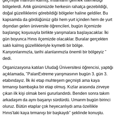
geçmişte mahrum kalmış, insanların gelmek istemediği
bölgelerdi. Artık günümüzde herkesin rahatça gezebildiği,
doğal güzelliklerini görebildiği bölgeler haline geldiler. Bu
kapsamda da gördüğünüz gibi hem yurt içinden hem de yurt
dışından gelen üniversite öğrencileri, bugün ilçemizde
başlangıç koşusuyla birlikte yarışmalara başlayacaklar. İki
gün boyunca Hınıs ilçemizde olacaklar. Buralar gerçekten
saklı kalmış güzellikleriyle kıymetli bir bölge.
Kanyonlarımızla, tarihi alanlarımızla önemli bir bölgeyiz "
dedi.
Organizasyona katılan Uludağ Üniversitesi öğrencisi, yaptığı
açıklamada, "PalanExtreme yarışmasının bugün 3. gün 3.
etabındayız. İlk iki etap muhteşem geçmişti ama kaya
tırmanışı bambaşka bir etap olmuş. Kızlar arasında zirveye
çıkan ilk kişi olmak beni gururlandırdı. Benden sonra takım
arkadaşım da aynı başarıyı sürdürdü. Umarım bugün birinci
oluruz. Bütün etaplar çok heyecanlıydı ama özellikle
Hınıs'taki kaya tırmanışı bir başkaydı" şeklinde konuştu.