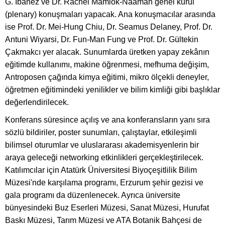
G. Ibanez ve Dr. Rachel Mamlok-Naaman genel kurul
(plenary) konuşmaları yapacak. Ana konuşmacılar arasında
ise Prof. Dr. Mei-Hung Chiu, Dr. Seamus Delaney, Prof. Dr.
Antuni Wiyarsi, Dr. Fun-Man Fung ve Prof. Dr. Gültekin
Çakmakcı yer alacak. Sunumlarda üretken yapay zekânın
eğitimde kullanımı, makine öğrenmesi, mefhuma değişim,
Antroposen çağında kimya eğitimi, mikro ölçekli deneyler,
öğretmen eğitimindeki yenilikler ve bilim kimliği gibi başlıklar
değerlendirilecek.
Konferans süresince açılış ve ana konferansların yanı sıra
sözlü bildiriler, poster sunumları, çalıştaylar, etkileşimli
bilimsel oturumlar ve uluslararası akademisyenlerin bir
araya geleceği networking etkinlikleri gerçekleştirilecek.
Katılımcılar için Atatürk Üniversitesi Biyoçeşitlilik Bilim
Müzesi'nde karşılama programı, Erzurum şehir gezisi ve
gala programı da düzenlenecek. Ayrıca üniversite
bünyesindeki Buz Eserleri Müzesi, Sanat Müzesi, Hurufat
Baskı Müzesi, Tarım Müzesi ve ATA Botanik Bahçesi de