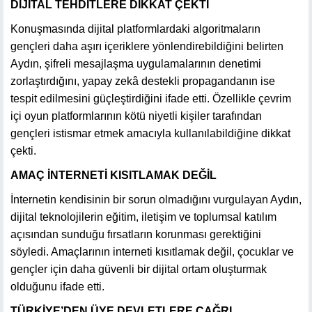
DİJİTAL TEHDİTLERE DİKKAT ÇEKTİ
Konuşmasında dijital platformlardaki algoritmaların
gençleri daha aşırı içeriklere yönlendirebildiğini belirten
Aydın, şifreli mesajlaşma uygulamalarının denetimi
zorlaştırdığını, yapay zekâ destekli propagandanın ise
tespit edilmesini güçleştirdiğini ifade etti. Özellikle çevrim
içi oyun platformlarının kötü niyetli kişiler tarafından
gençleri istismar etmek amacıyla kullanılabildiğine dikkat
çekti.
AMAÇ İNTERNETİ KISITLAMAK DEĞİL
İnternetin kendisinin bir sorun olmadığını vurgulayan Aydın,
dijital teknolojilerin eğitim, iletişim ve toplumsal katılım
açısından sunduğu fırsatların korunması gerektiğini
söyledi. Amaçlarının interneti kısıtlamak değil, çocuklar ve
gençler için daha güvenli bir dijital ortam oluşturmak
olduğunu ifade etti.
TÜRKİYE’DEN ÜYE DEVLETLERE ÇAĞRI