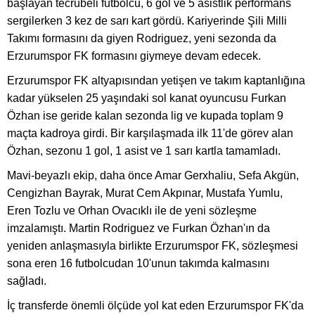
başlayan tecrübeli futbolcu, 6 gol ve 5 asistlik performans
sergilerken 3 kez de sarı kart gördü. Kariyerinde Şili Milli
Takımı formasını da giyen Rodriguez, yeni sezonda da
Erzurumspor FK formasını giymeye devam edecek.
Erzurumspor FK altyapısından yetişen ve takım kaptanlığına
kadar yükselen 25 yaşındaki sol kanat oyuncusu Furkan
Özhan ise geride kalan sezonda lig ve kupada toplam 9
maçta kadroya girdi. Bir karşılaşmada ilk 11'de görev alan
Özhan, sezonu 1 gol, 1 asist ve 1 sarı kartla tamamladı.
Mavi-beyazlı ekip, daha önce Amar Gerxhaliu, Sefa Akgün,
Cengizhan Bayrak, Murat Cem Akpınar, Mustafa Yumlu,
Eren Tozlu ve Orhan Ovacıklı ile de yeni sözleşme
imzalamıştı. Martin Rodriguez ve Furkan Özhan'ın da
yeniden anlaşmasıyla birlikte Erzurumspor FK, sözleşmesi
sona eren 16 futbolcudan 10'unun takımda kalmasını
sağladı.
İç transferde önemli ölçüde yol kat eden Erzurumspor FK'da