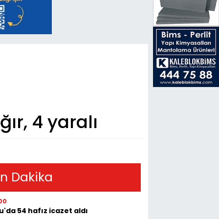
ır, 4 yaralı
n Dakika
00
u'da 54 hafız icazet aldı