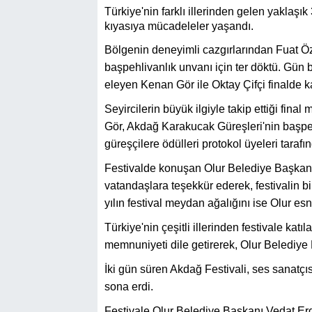
Türkiye'nin farklı illerinden gelen yaklaş
kıyasıya mücadeleler yaşandı.
Bölgenin deneyimli cazgırlarından Fuat Ö
başpehlivanlık unvanı için ter döktü. Gün 
eleyen Kenan Gör ile Oktay Çifçi finalde ka
Seyircilerin büyük ilgiyle takip ettiği fi
Gör, Akdağ Karakucak Güreşleri'nin başp
güreşçilere ödülleri protokol üyeleri tarafı
Festivalde konuşan Olur Belediye Başkanı
vatandaşlara teşekkür ederek, festivalin bi
yılın festival meydan ağalığını ise Olur es
Türkiye'nin çeşitli illerinden festivale ka
memnuniyeti dile getirerek, Olur Belediye
İki gün süren Akdağ Festivali, ses sanatçı
sona erdi.
Festivale Olur Belediye Başkanı Vedat Er