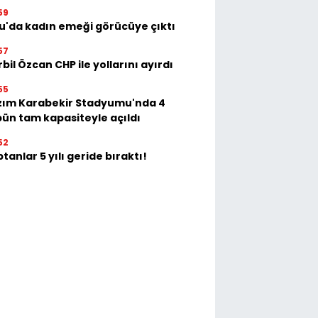
59
u'da kadın emeği görücüye çıktı
57
bil Özcan CHP ile yollarını ayırdı
55
zım Karabekir Stadyumu'nda 4
bün tam kapasiteyle açıldı
52
tanlar 5 yılı geride bıraktı!