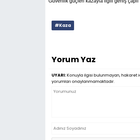
Güvenlik güçleri kazayla ilgili geniş çaplı
#Kaza
Yorum Yaz
UYARI:
Konuyla ilgisi bulunmayan, hakaret iç
yorumları onaylanmamaktadır.