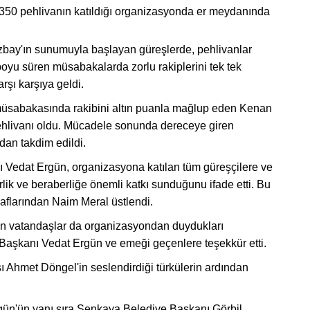
ık 350 pehlivanın katıldığı organizasyonda er meydanında
zbay'ın sunumuyla başlayan güreşlerde, pehlivanlar
boyu süren müsabakalarda zorlu rakiplerini tek tek
rşı karşıya geldi.
nal müsabakasında rakibini altın puanla mağlup eden Kenan
ehlivanı oldu. Mücadele sonunda dereceye giren
ndan takdim edildi.
 Vedat Ergün, organizasyona katılan tüm güreşçilere ve
rlik ve beraberliğe önemli katkı sunduğunu ifade etti. Bu
naflarından Naim Meral üstlendi.
tılan vatandaşlar da organizasyondan duydukları
 Başkanı Vedat Ergün ve emeği geçenlere teşekkür etti.
sı Ahmet Döngel'in seslendirdiği türkülerin ardından
gün'ün yanı sıra Şenkaya Belediye Başkanı Görbil