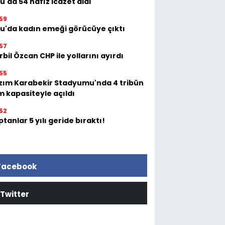
u'da 54 hafız icazet aldı
59
tu'da kadın emeği görücüye çıktı
57
bil Özcan CHP ile yollarını ayırdı
55
zım Karabekir Stadyumu'nda 4 tribün
m kapasiteyle açıldı
52
tanlar 5 yılı geride bıraktı!
Facebook
Twitter