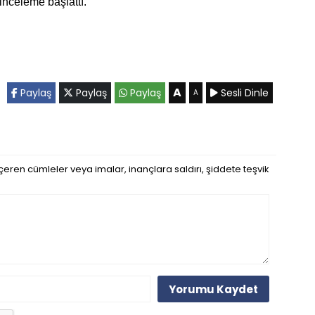
 inceleme başlattı.
A
Paylaş
Paylaş
Paylaş
Sesli Dinle
A
eren cümleler veya imalar, inançlara saldırı, şiddete teşvik
Yorumu Kaydet