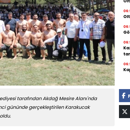
Olt
06:
Ol
06:
Gör
06:
Ka
ta
06:
Kap
elediyesi tarafından Akdağ Mesire Alanı'nda
inci gününde gerçekleştirilen Karakucak
oldu.