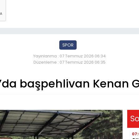
SPOR
Yayınlanma : 07 Temmuz 2026 06:34
Düzenleme : 07 Temmuz 2026 06:35
da başpehlivan Kenan G
So
07