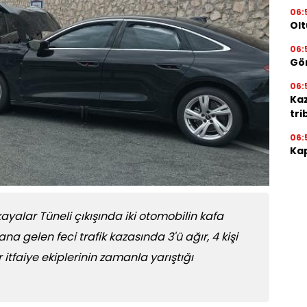
06:
Olt
06:
Gör
06:
Ka
tri
06:
Kap
ayalar Tüneli çıkışında iki otomobilin kafa
gelen feci trafik kazasında 3'ü ağır, 4 kişi
 itfaiye ekiplerinin zamanla yarıştığı