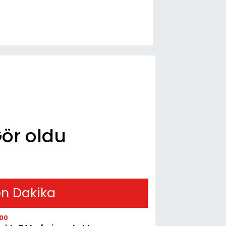
ör oldu
n Dakika
:00