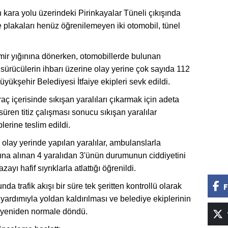
 kara yolu üzerindeki Pirinkayalar Tüneli çıkışında
e plakaları henüz öğrenilemeyen iki otomobil, tünel
emir yığınına dönerken, otomobillerde bulunan
 sürücülerin ihbarı üzerine olay yerine çok sayıda 112
yükşehir Belediyesi İtfaiye ekipleri sevk edildi.
raç içerisinde sıkışan yaralıları çıkarmak için adeta
süren titiz çalışması sonucu sıkışan yaralılar
lerine teslim edildi.
i olay yerinde yapılan yaralılar, ambulanslarla
tına alınan 4 yaralıdan 3'ünün durumunun ciddiyetini
ayı hafif sıyrıklarla atlattığı öğrenildi.
a trafik akışı bir süre tek şeritten kontrollü olarak
F
yardımıyla yoldan kaldırılması ve belediye ekiplerinin
şı yeniden normale döndü.