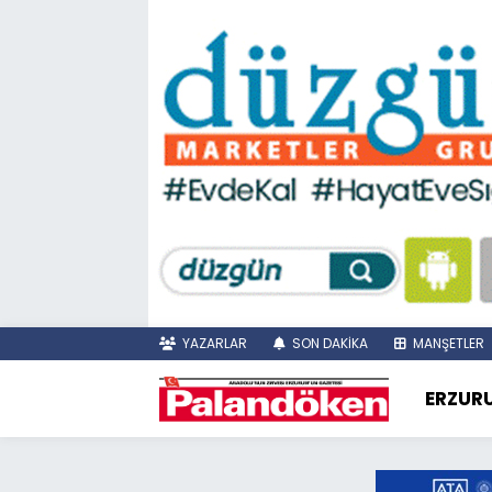
YAZARLAR
SON DAKİKA
MANŞETLER
ERZUR