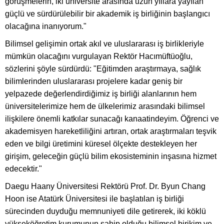
görüşmelerin, iki üniversite arasında uzun yıllara yayılan
güçlü ve sürdürülebilir bir akademik iş birliğinin başlangıcı
olacağına inanıyorum."
Bilimsel gelişimin ortak akıl ve uluslararası iş birlikleriyle
mümkün olacağını vurgulayan Rektör Hacımüftüoğlu,
sözlerini şöyle sürdürdü: "Eğitimden araştırmaya, sağlık
bilimlerinden uluslararası projelere kadar geniş bir
yelpazede değerlendirdiğimiz iş birliği alanlarının hem
üniversitelerimize hem de ülkelerimiz arasındaki bilimsel
ilişkilere önemli katkılar sunacağı kanaatindeyim. Öğrenci ve
akademisyen hareketliliğini artıran, ortak araştırmaları teşvik
eden ve bilgi üretimini küresel ölçekte destekleyen her
girişim, geleceğin güçlü bilim ekosisteminin inşasına hizmet
edecektir."
Daegu Haany Üniversitesi Rektörü Prof. Dr. Byun Chang
Hoon ise Atatürk Üniversitesi ile başlatılan iş birliği
sürecinden duyduğu memnuniyeti dile getirerek, iki köklü
yükseköğretim kurumunun sahip olduğu bilimsel birikim ve