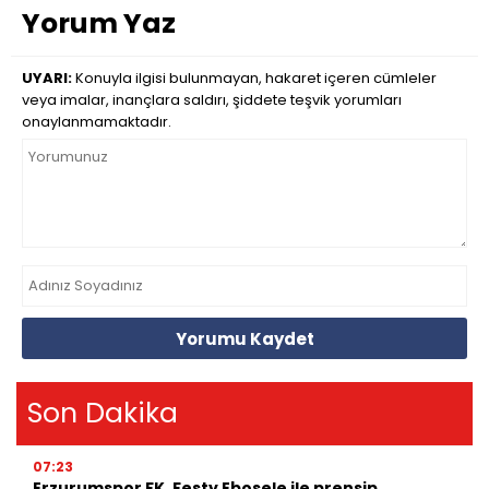
Yorum Yaz
UYARI:
Konuyla ilgisi bulunmayan, hakaret içeren cümleler
veya imalar, inançlara saldırı, şiddete teşvik yorumları
onaylanmamaktadır.
Yorumu Kaydet
Son Dakika
07:23
Erzurumspor FK, Festy Ebosele ile prensip