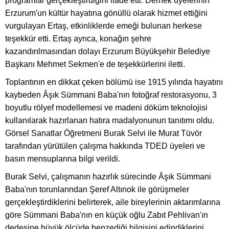
programlar gerçekleştirdiğini ifade etti. Dernek üyelerinin
Erzurum'un kültür hayatına gönüllü olarak hizmet ettiğini
vurgulayan Ertaş, etkinliklerde emeği bulunan herkese
teşekkür etti. Ertaş ayrıca, konağın şehre
kazandırılmasından dolayı Erzurum Büyükşehir Belediye
Başkanı Mehmet Sekmen'e de teşekkürlerini iletti.
Toplantının en dikkat çeken bölümü ise 1915 yılında hayatını
kaybeden Âşık Sümmani Baba'nın fotoğraf restorasyonu, 3
boyutlu rölyef modellemesi ve madeni döküm teknolojisi
kullanılarak hazırlanan hatıra madalyonunun tanıtımı oldu.
Görsel Sanatlar Öğretmeni Burak Selvi ile Murat Tüvör
tarafından yürütülen çalışma hakkında TDED üyeleri ve
basın mensuplarına bilgi verildi.
Burak Selvi, çalışmanın hazırlık sürecinde Âşık Sümmani
Baba'nın torunlarından Şeref Altınok ile görüşmeler
gerçekleştirdiklerini belirterek, aile bireylerinin aktarımlarına
göre Sümmani Baba'nın en küçük oğlu Zabıt Pehlivan'ın
dedesine büyük ölçüde benzediği bilgisini edindiklerini