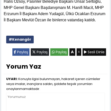
Halis Özsoy, Pasinler Belediye Başkanı Ünsal Sertoğlu,
MHP Genel Başkanı Başdanışmanı M. Hanifi Macit, MHP
Erzurum İl Başkanı Adem Yudagül, Ülkü Ocakları Erzurum
İl Başkanı Mevlüt Özcan ile binlerce vatandaş katıldı.
#Kenangör
A
Paylaş
Paylaş
Paylaş
Sesli Dinle
A
Yorum Yaz
UYARI:
Konuyla ilgisi bulunmayan, hakaret içeren cümleler
veya imalar, inançlara saldırı, şiddete teşvik yorumları
onaylanmamaktadır.