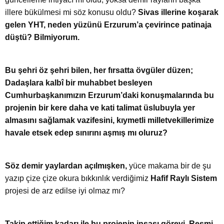
illere bükülmesi mi söz konusu oldu?
Sivas illerine koşarak
gelen YHT, neden yüzünü Erzurum’a çevirince patinaja
düştü? Bilmiyorum.
Bu şehri öz şehri bilen, her fırsatta övgüler düzen;
Dadaşlara kalbî bir muhabbet besleyen
Cumhurbaşkanımızın Erzurum’daki konuşmalarında bu
projenin bir kere daha ve kati talimat üslubuyla yer
almasını sağlamak vazifesini, kıymetli milletvekillerimize
havale etsek edep sınırını aşmış mı oluruz?
Söz demir yaylardan açılmışken,
yüce makama bir de şu
yazıp çize çize okura bıkkınlık verdiğimiz
Hafif Raylı Sistem
projesi de arz edilse iyi olmaz mı?
Takip ettiğim kadarı ile bu projenin inşası görevi, Resmi