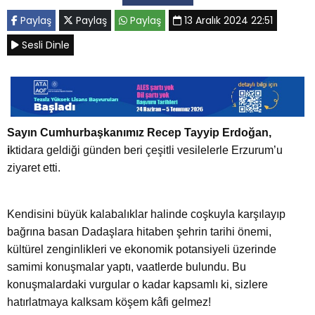
Paylaş
Paylaş
Paylaş
13 Aralık 2024 22:51
Sesli Dinle
Sayın Cumhurbaşkanımız Recep Tayyip Erdoğan,
i
ktidara geldiği günden beri çeşitli vesilelerle Erzurum’u
ziyaret etti.
Kendisini büyük kalabalıklar halinde coşkuyla karşılayıp
bağrına basan Dadaşlara hitaben şehrin tarihi önemi,
kültürel zenginlikleri ve ekonomik potansiyeli üzerinde
samimi konuşmalar yaptı, vaatlerde bulundu. Bu
konuşmalardaki vurgular o kadar kapsamlı ki, sizlere
hatırlatmaya kalksam köşem kâfi gelmez!