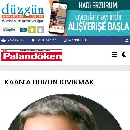
YAZARLAR
SON DAKİKA
MANŞETLER
KAAN’A BURUN KIVIRMAK