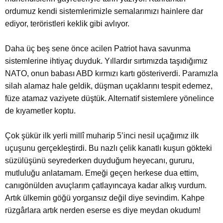
ordumuz kendi sistemlerimizle semalarımızı hainlere dar
ediyor, teröristleri keklik gibi avlıyor.
Daha üç beş sene önce acilen Patriot hava savunma
sistemlerine ihtiyaç duyduk. Yıllardır sırtımızda taşıdığımız
NATO, onun babası ABD kırmızı kartı gösteriverdi. Paramızla
silah alamaz hale geldik, düşman uçaklarını tespit edemez,
füze atamaz vaziyete düştük. Alternatif sistemlere yönelince
de kıyametler koptu.
Çok şükür ilk yerli millî muharip 5’inci nesil uçağımız ilk
uçuşunu gerçekleştirdi. Bu nazlı çelik kanatlı kuşun gökteki
süzülüşünü seyrederken duyduğum heyecanı, gururu,
mutluluğu anlatamam. Emeği geçen herkese dua ettim,
canıgönülden avuçlarım çatlayıncaya kadar alkış vurdum.
Artık ülkemin göğü yorgansız değil diye sevindim. Kahpe
rüzgârlara artık nerden eserse es diye meydan okudum!