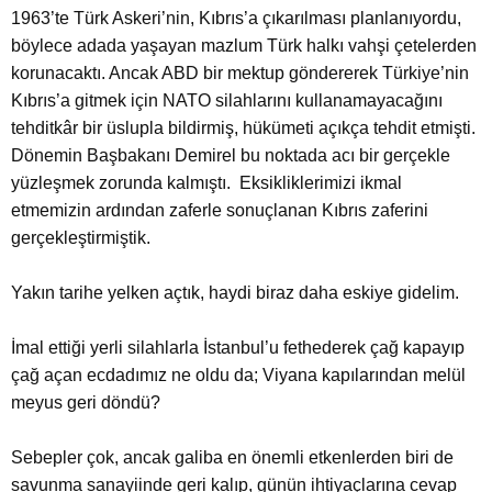
1963’te Türk Askeri’nin, Kıbrıs’a çıkarılması planlanıyordu,
böylece adada yaşayan mazlum Türk halkı vahşi çetelerden
korunacaktı. Ancak ABD bir mektup göndererek Türkiye’nin
Kıbrıs’a gitmek için NATO silahlarını kullanamayacağını
tehditkâr bir üslupla bildirmiş, hükümeti açıkça tehdit etmişti.
Dönemin Başbakanı Demirel bu noktada acı bir gerçekle
yüzleşmek zorunda kalmıştı. Eksikliklerimizi ikmal
etmemizin ardından zaferle sonuçlanan Kıbrıs zaferini
gerçekleştirmiştik.
Yakın tarihe yelken açtık, haydi biraz daha eskiye gidelim.
İmal ettiği yerli silahlarla İstanbul’u fethederek çağ kapayıp
çağ açan ecdadımız ne oldu da; Viyana kapılarından melül
meyus geri döndü?
Sebepler çok, ancak galiba en önemli etkenlerden biri de
savunma sanayiinde geri kalıp, günün ihtiyaçlarına cevap