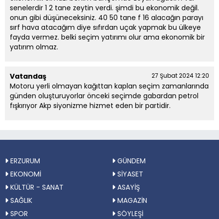
senelerdir 1 2 tane zeytin verdi. şimdi bu ekonomik değil.
onun gibi düşüneceksiniz. 40 50 tane f 16 alacağın parayı
sırf hava atacağım diye sıfırdan uçak yapmak bu ülkeye
fayda vermez. belki seçim yatırımı olur ama ekonomik bir
yatırım olmaz.
Vatandaş
27 Şubat 2024 12:20
Motoru yerli olmayan kağıttan kaplan seçim zamanlarında
günden oluşturuyorlar önceki seçimde gabardan petrol
fışkırıyor Akp siyonizme hizmet eden bir partidir.
ERZURUM
GÜNDEM
EKONOMİ
SİYASET
KÜLTÜR - SANAT
ASAYİŞ
SAĞLIK
MAGAZİN
SPOR
SÖYLEŞİ