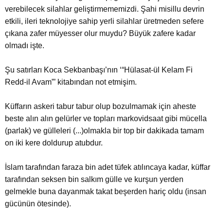
verebilecek silahlar geliştirmememizdi. Şahi misillu devrin
etkili, ileri teknolojiye sahip yerli silahlar üretmeden sefere
çıkana zafer müyesser olur muydu? Büyük zafere kadar
olmadı işte.
Şu satırları Koca Sekbanbaşı’nın ‘“Hülasat-ül Kelam Fi
Redd-il Avam”’ kitabından not etmişim.
Küffarın askeri tabur tabur olup bozulmamak için aheste
beste alın alın gelürler ve topları markovidsaat gibi mücella
(parlak) ve gülleleri (...)olmakla bir top bir dakikada tamam
on iki kere doldurup atubdur.
İslam tarafından faraza bin adet tüfek atılıncaya kadar, küffar
tarafından seksen bin salkım gülle ve kurşun yerden
gelmekle buna dayanmak takat beşerden hariç oldu (insan
gücünün ötesinde).