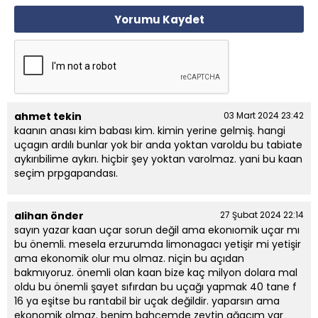
Yorumu Kaydet
ahmet tekin
03 Mart 2024 23:42
kaanın anası kim babası kim. kimin yerine gelmiş. hangi
uçagın ardılı bunlar yok bir anda yoktan varoldu bu tabiate
aykırıbilime aykırı. hiçbir şey yoktan varolmaz. yani bu kaan
seçim prpgapandası.
alihan önder
27 Şubat 2024 22:14
sayın yazar kaan uçar sorun değil ama ekonıomik uçar mı
bu önemli. mesela erzurumda limonagacı yetişir mi yetişir
ama ekonomik olur mu olmaz. niçin bu açıdan
bakmıyoruz. önemli olan kaan bize kaç milyon dolara mal
oldu bu önemli şayet sıfırdan bu uçağı yapmak 40 tane f
16 ya eşitse bu rantabil bir uçak değildir. yaparsın ama
ekonomik olmaz. benim bahçemde zeytin ağacım var