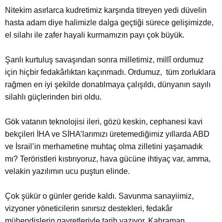
Nitekim asırlarca kudretimiz karşında titreyen yedi düvelin
hasta adam diye halimizle dalga geçtiği sürece gelişimizde,
el silahı ile zafer hayali kurmamızın payı çok büyük.
Şanlı kurtuluş savaşından sonra milletimiz, millî ordumuz
için hiçbir fedakârlıktan kaçınmadı. Ordumuz, tüm zorluklara
rağmen en iyi şekilde donatılmaya çalışıldı, dünyanın sayılı
silahlı güçlerinden biri oldu.
Gök vatanın teknolojisi ileri, gözü keskin, cephanesi kavi
bekçileri İHA ve SİHA’larımızı üretemediğimiz yıllarda ABD
ve İsrail’in merhametine muhtaç olma zilletini yaşamadık
mı? Teröristleri kıstırıyoruz, hava gücüne ihtiyaç var, amma,
velakin yazılımın ucu puştun elinde.
Çok şükür o günler geride kaldı. Savunma sanayiimiz,
vizyoner yöneticilerin sınırsız destekleri, fedakâr
mühendislerin gayretleriyle tarih yazıyor. Kahraman