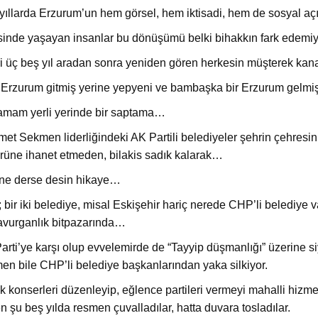
yıllarda Erzurum’un hem görsel, hem iktisadi, hem de sosyal aç
isinde yaşayan insanlar bu dönüşümü belki bihakkın fark edemiy
i üç beş yıl aradan sonra yeniden gören herkesin müşterek kana
 Erzurum gitmiş yerine yepyeni ve bambaşka bir Erzurum gelmiş
amam yerli yerinde bir saptama…
et Sekmen liderliğindeki AK Partili belediyeler şehrin çehresini 
ürüne ihanet etmeden, bilakis sadık kalarak…
ne derse desin hikaye…
; bir iki belediye, misal Eskişehir hariç nerede CHP’li belediye
avurganlık bitpazarında…
arti’ye karşı olup evvelemirde de “Tayyip düşmanlığı” üzerine si
en bile CHP’li belediye başkanlarından yaka silkiyor.
k konserleri düzenleyip, eğlence partileri vermeyi mahalli hizme
n şu beş yılda resmen çuvalladılar, hatta duvara tosladılar.