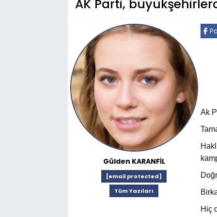
AK Parti, büyükşehirle
Pa
Ak P
Tama
Haklı
kamp
Gülden KARANFİL
Doğr
[email protected]
Tüm Yazıları
Birk
Hiç 