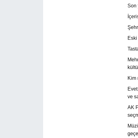
Son 
İçer
Şehr
Eski
Tast
Mehm
kült
Kim 
Evet
ve s
AK P
seçm
Müzi
geçe