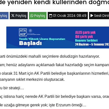
rde yeniden kendi küllerinden doğm
ylaş
Paylaş
Paylaş
01 Ocak 2024 08:49
Sesli Dinl
arti önümüzdeki mahalli seçimlere doludizgin hazırlanıyor.
m; henüz adaylarını açıklamadı fakat hazırladığı seçim kampany
 olarak 31 Mart için AK Partili belediye başkanlarının hizmetleri, 
anyanın sıklet merkezini oluşturacak.
u bir strateji…
aç istisna hariç nerede AK Partili bir belediye başkanı varsa, o
de uzağa gitmeye gerek yok; işte Erzurum örneği…