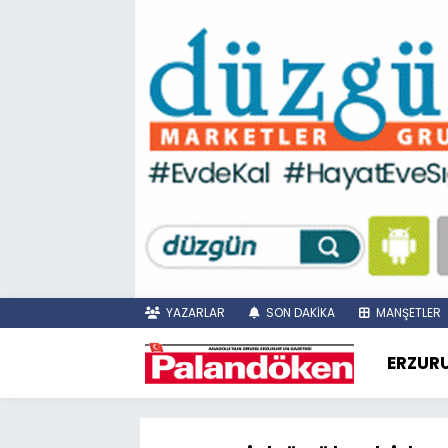
YAZARLAR
SON DAKİKA
MANŞETLER
ERZUR