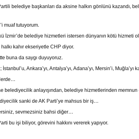
artili belediye başkanları da aksine halkın gönlünü kazandı, bel
r’i muaf tutuyorum.
ü İzmir’de belediye hizmetleri istersen dünyanın kötü hizmeti ol
 halkı kahır ekseriyetle CHP diyor.
tte buna da saygı duyuyoruz.
 İstanbul’u, Ankara’yı, Antalya’yı, Adana’yı, Mersin’i, Muğla’y
llerde…
e belediyecilik anlayışından, belediye hizmetlerinden memnun 
diyecilik sanki de AK Parti’ye mahsus bir iş…
rsiniz, sevmezsiniz bahsi diğer…
rti bu işi biliyor, görevini hakkını vererek yapıyor.