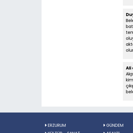
Duy
Bel
bat
tem
olu
akt
olu
Ali
Akp
kim
çık
bel
ERZURUM
GÜNDEM