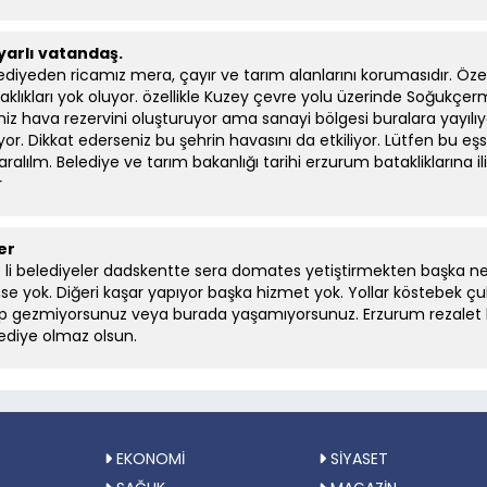
arlı vatandaş.
ediyeden ricamız mera, çayır ve tarım alanlarını korumasıdır. Öze
aklıkları yok oluyor. özellikle Kuzey çevre yolu üzerinde Soğukçe
iz hava rezervini oluşturuyor ama sanayi bölgesi buralara yayılıyor
yor. Dikkat ederseniz bu şehrin havasını da etkiliyor. Lütfen bu eş
aralılm. Belediye ve tarım bakanlığı tarihi erzurum batakliklarına iliş
r
 er
 li belediyeler dadskentte sera domates yetiştirmekten başka ne
se yok. Diğeri kaşar yapıyor başka hizmet yok. Yollar köstebek çuk
ıp gezmiyorsunuz veya burada yaşamıyorsunuz. Erzurum rezalet bi
ediye olmaz olsun.
EKONOMİ
SİYASET