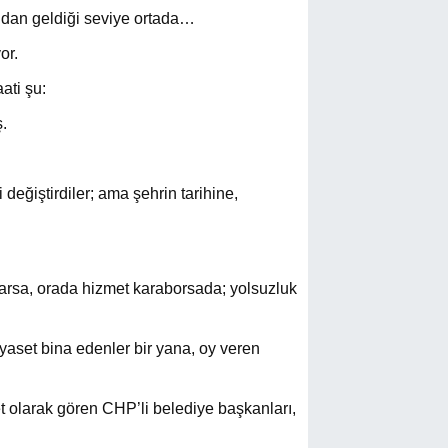
ıdan geldiği seviye ortada…
or.
ati şu:
.
değiştirdiler; ama şehrin tarihine,
 varsa, orada hizmet karaborsada; yolsuzluk
yaset bina edenler bir yana, oy veren
t olarak gören CHP’li belediye başkanları,