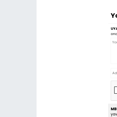
Y
UYA
ona
MB
yav