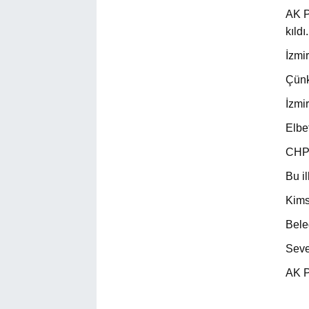
AK P
kıldı.
İzmi
Çünk
İzmir
Elbe
CHP;
Bu i
Kims
Bele
Seve
AK Pa