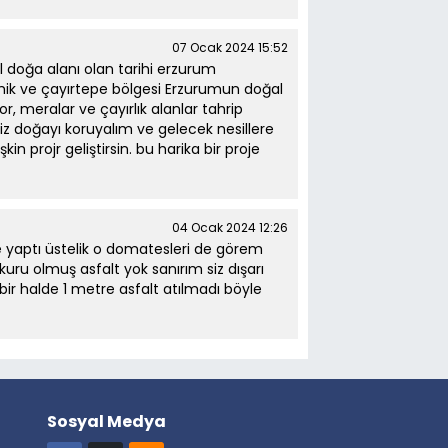
07 Ocak 2024 15:52
l doğa alanı olan tarihi erzurum
rmik ve çayırtepe bölgesi Erzurumun doğal
, meralar ve çayırlık alanlar tahrip
siz doğayı koruyalım ve gelecek nesillere
kin projr geliştirsin. bu harika bir proje
04 Ocak 2024 12:26
 yaptı üstelik o domatesleri de görem
uru olmuş asfalt yok sanırım siz dışarı
r halde 1 metre asfalt atılmadı böyle
Sosyal Medya