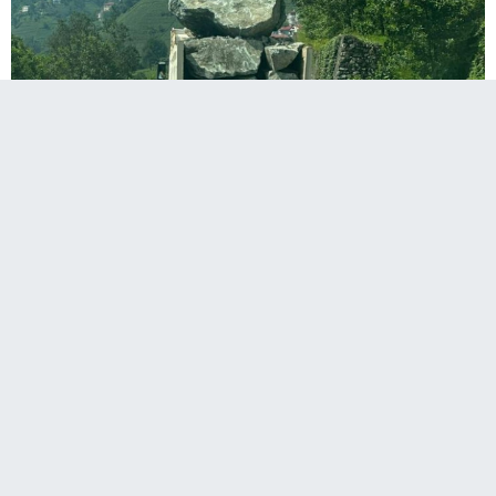
Erzurum’un İspir ilçesinde taş taşıyan
kamyonlar büyük bir tehlike oluşturuyor.
İspir - Rize arasında Hurmalık köyünden taş çeken
kamyonların hiç bir önlem almaması yolda seyreden
sürücüleri tedirgin ediyor.
Güvenlik güçlerinin bölgede gerekli tedbirleri yeteri kadar
yapmadığına dikkat çeken vatandaşlar “Kontrolsüz şekilde