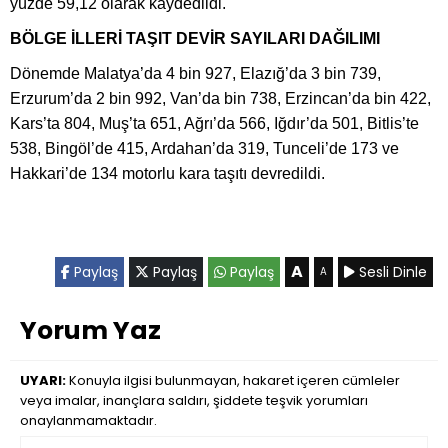
yüzde 59,12 olarak kaydedildi.
BÖLGE İLLERİ TAŞIT DEVİR SAYILARI DAĞILIMI
Dönemde Malatya’da 4 bin 927, Elazığ’da 3 bin 739,
Erzurum’da 2 bin 992, Van’da bin 738, Erzincan’da bin 422,
Kars’ta 804, Muş’ta 651, Ağrı’da 566, Iğdır’da 501, Bitlis’te
538, Bingöl’de 415, Ardahan’da 319, Tunceli’de 173 ve
Hakkari’de 134 motorlu kara taşıtı devredildi.
A
Paylaş
Paylaş
Paylaş
Sesli Dinle
A
Yorum Yaz
UYARI:
Konuyla ilgisi bulunmayan, hakaret içeren cümleler
veya imalar, inançlara saldırı, şiddete teşvik yorumları
onaylanmamaktadır.