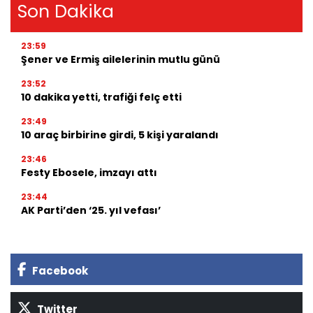
Son Dakika
23:59
Şener ve Ermiş ailelerinin mutlu günü
23:52
10 dakika yetti, trafiği felç etti
23:49
10 araç birbirine girdi, 5 kişi yaralandı
23:46
Festy Ebosele, imzayı attı
23:44
AK Parti’den ‘25. yıl vefası’
Facebook
Twitter