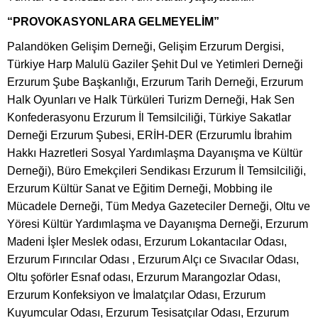
“PROVOKASYONLARA GELMEYELİM”
Palandöken Gelişim Derneği, Gelişim Erzurum Dergisi,
Türkiye Harp Malulü Gaziler Şehit Dul ve Yetimleri Derneği
Erzurum Şube Başkanlığı, Erzurum Tarih Derneği, Erzurum
Halk Oyunları ve Halk Türküleri Turizm Derneği, Hak Sen
Konfederasyonu Erzurum İl Temsilciliği, Türkiye Sakatlar
Derneği Erzurum Şubesi, ERİH-DER (Erzurumlu İbrahim
Hakkı Hazretleri Sosyal Yardımlaşma Dayanışma ve Kültür
Derneği), Büro Emekçileri Sendikası Erzurum İl Temsilciliği,
Erzurum Kültür Sanat ve Eğitim Derneği, Mobbing ile
Mücadele Derneği, Tüm Medya Gazeteciler Derneği, Oltu ve
Yöresi Kültür Yardımlaşma ve Dayanışma Derneği, Erzurum
Madeni İşler Meslek odası, Erzurum Lokantacılar Odası,
Erzurum Fırıncılar Odası , Erzurum Alçı ce Sıvacılar Odası,
Oltu şoförler Esnaf odası, Erzurum Marangozlar Odası,
Erzurum Konfeksiyon ve İmalatçılar Odası, Erzurum
Kuyumcular Odası, Erzurum Tesisatçılar Odası, Erzurum