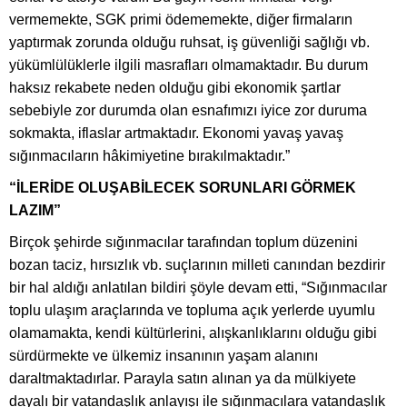
vermemekte, SGK primi ödememekte, diğer firmaların
yaptırmak zorunda olduğu ruhsat, iş güvenliği sağlığı vb.
yükümlülüklerle ilgili masrafları olmamaktadır. Bu durum
haksız rekabete neden olduğu gibi ekonomik şartlar
sebebiyle zor durumda olan esnafımızı iyice zor duruma
sokmakta, iflaslar artmaktadır. Ekonomi yavaş yavaş
sığınmacıların hâkimiyetine bırakılmaktadır.”
“İLERİDE OLUŞABİLECEK SORUNLARI GÖRMEK
LAZIM”
Birçok şehirde sığınmacılar tarafından toplum düzenini
bozan taciz, hırsızlık vb. suçlarının milleti canından bezdirir
bir hal aldığı anlatılan bildiri şöyle devam etti, “Sığınmacılar
toplu ulaşım araçlarında ve topluma açık yerlerde uyumlu
olamamakta, kendi kültürlerini, alışkanlıklarını olduğu gibi
sürdürmekte ve ülkemiz insanının yaşam alanını
daraltmaktadırlar. Parayla satın alınan ya da mülkiyete
dayalı bir vatandaşlık anlayışı ile sığınmacılara vatandaşlık