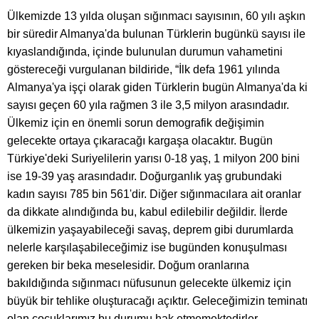
Ülkemizde 13 yılda oluşan sığınmacı sayısının, 60 yılı aşkın
bir süredir Almanya'da bulunan Türklerin bugünkü sayısı ile
kıyaslandığında, içinde bulunulan durumun vahametini
göstereceği vurgulanan bildiride, “İlk defa 1961 yılında
Almanya'ya işçi olarak giden Türklerin bugün Almanya'da ki
sayısı geçen 60 yıla rağmen 3 ile 3,5 milyon arasındadır.
Ülkemiz için en önemli sorun demografik değişimin
gelecekte ortaya çıkaracağı kargaşa olacaktır. Bugün
Türkiye'deki Suriyelilerin yarısı 0-18 yaş, 1 milyon 200 bini
ise 19-39 yaş arasındadır. Doğurganlık yaş grubundaki
kadın sayısı 785 bin 561'dir. Diğer sığınmacılara ait oranlar
da dikkate alındığında bu, kabul edilebilir değildir. İlerde
ülkemizin yaşayabileceği savaş, deprem gibi durumlarda
nelerle karşılaşabileceğimiz ise bugünden konuşulması
gereken bir beka meselesidir. Doğum oranlarına
bakıldığında sığınmacı nüfusunun gelecekte ülkemiz için
büyük bir tehlike oluşturacağı açıktır. Geleceğimizin teminatı
olan çocuklarımız bu durumu hak etmemektedirler.