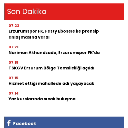
Son Dakika
07:23
Erzurumspor FK, Festy Ebosele ile prensip
anlaşmasına vardı
07:21
Nariman Akhundzada, Erzurumspor FK'da
07:18
TSKGV Erzurum Bölge Temsilciliği açıldı
07:15
Hizmet ettiği mahallede adı yaşayacak
07:14
Yaz kurslarında sıcak buluşma
Facebook