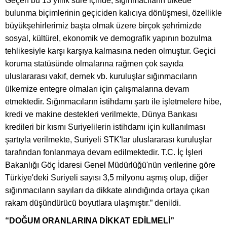
Geçen bu 13 yıllık süre içinde, sığınmacıların ülkede
bulunma biçimlerinin geçiciden kalıcıya dönüşmesi, özellikle
büyükşehirlerimiz başta olmak üzere birçok şehrimizde
sosyal, kültürel, ekonomik ve demografik yapının bozulma
tehlikesiyle karşı karşıya kalmasına neden olmuştur. Geçici
koruma statüsünde olmalarına rağmen çok sayıda
uluslararası vakıf, dernek vb. kuruluşlar sığınmacıların
ülkemize entegre olmaları için çalışmalarına devam
etmektedir. Sığınmacıların istihdamı şartı ile işletmelere hibe,
kredi ve makine destekleri verilmekte, Dünya Bankası
kredileri bir kısmı Suriyelilerin istihdamı için kullanılması
şartıyla verilmekte, Suriyeli STK'lar uluslararası kuruluşlar
tarafından fonlanmaya devam edilmektedir. T.C. İç İşleri
Bakanlığı Göç İdaresi Genel Müdürlüğü'nün verilerine göre
Türkiye'deki Suriyeli sayısı 3,5 milyonu aşmış olup, diğer
sığınmacıların sayıları da dikkate alındığında ortaya çıkan
rakam düşündürücü boyutlara ulaşmıştır.” denildi.
“DOĞUM ORANLARINA DİKKAT EDİLMELİ”