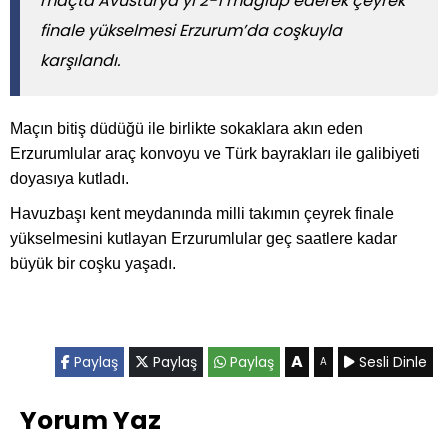
maçta Avusturya’yı 2-1 mağlup ederek çeyrek
finale yükselmesi Erzurum’da coşkuyla
karşılandı.
Maçın bitiş düdüğü ile birlikte sokaklara akın eden
Erzurumlular araç konvoyu ve Türk bayrakları ile galibiyeti
doyasıya kutladı.
Havuzbaşı kent meydanında milli takımın çeyrek finale
yükselmesini kutlayan Erzurumlular geç saatlere kadar
büyük bir coşku yaşadı.
A
Paylaş
Paylaş
Paylaş
Sesli Dinle
A
Yorum Yaz