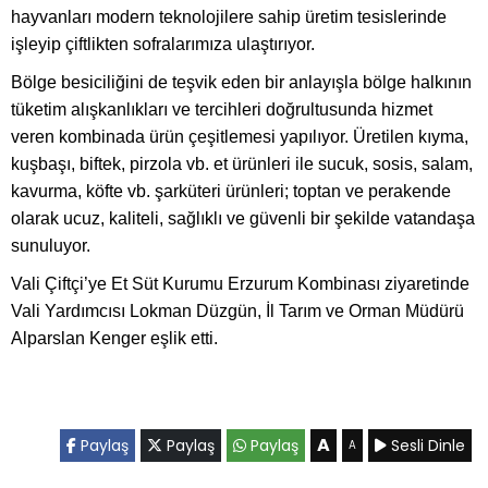
hayvanları modern teknolojilere sahip üretim tesislerinde
işleyip çiftlikten sofralarımıza ulaştırıyor.
Bölge besiciliğini de teşvik eden bir anlayışla bölge halkının
tüketim alışkanlıkları ve tercihleri doğrultusunda hizmet
veren kombinada ürün çeşitlemesi yapılıyor. Üretilen kıyma,
kuşbaşı, biftek, pirzola vb. et ürünleri ile sucuk, sosis, salam,
kavurma, köfte vb. şarküteri ürünleri; toptan ve perakende
olarak ucuz, kaliteli, sağlıklı ve güvenli bir şekilde vatandaşa
sunuluyor.
Vali Çiftçi’ye Et Süt Kurumu Erzurum Kombinası ziyaretinde
Vali Yardımcısı Lokman Düzgün, İl Tarım ve Orman Müdürü
Alparslan Kenger eşlik etti.
A
Paylaş
Paylaş
Paylaş
Sesli Dinle
A