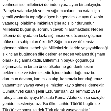
verilmesi ise milletimizi derinden yaralayan bir anlayıştır.
Parayla vatandaşlık verilen sığınmacıların, bu vatan için
yirmili yaşlarda toprağa düşen bir gencimizle aynı ülkenin
vatandaşı olabilme imkânları içler acısı bir durumdur.
Milletimiz bugün şu sorunun cevabını aramaktadır. Neden
ülkemiz dünyada en fazla sığınmacı ve düzensiz göçmen
nüfusuna sahip olan ülkedir? Sığınmacı ve düzensiz
göçmen nüfusu sebebiyle Milletimizin ileride yaşayabileceği
sıkıntıları bugünden dile getirenler neden yabancı düşmanı
olarak suçlanmaktadır. Milletimizin büyük çoğunluğu
sığınmacıların bir an önce ülkelerine gönderilmesini
beklemekte ve istemektedir. İçinde bulunduğumuz bu
durumun devamı, kanımızla alıp, kanımızla koruduğumuz
vatanımızın yavaş yavaş elimizden kayıp gitmesi demektir.
Cumhuriyeti kuran şehir Erzurum'dan, 23 Temmuz 1919
ruhuyla tüm dünyaya Mustafa Kemal Atatürk'ün şu sözüyle
yeniden sesleniyoruz. “Bu ülke, tarihte Türk'tü bugün de
Türk'tür ve sonsuza dek Türk olarak yaşayacaktır."