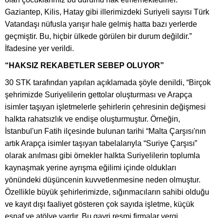
Gaziantep, Kilis, Hatay gibi illerimizdeki Suriyeli sayısı Türk
Vatandaşı nüfusla yarışır hale gelmiş hatta bazı yerlerde
geçmiştir. Bu, hiçbir ülkede görülen bir durum değildir.”
İfadesine yer verildi.
“HAKSIZ REKABETLER SEBEP OLUYOR”
30 STK tarafından yapılan açıklamada şöyle denildi, “Birçok
şehrimizde Suriyelilerin gettolar oluşturması ve Arapça
isimler taşıyan işletmelerle şehirlerin çehresinin değişmesi
halkta rahatsızlık ve endişe oluşturmuştur. Örneğin,
İstanbul'un Fatih ilçesinde bulunan tarihi “Malta Çarşısı'nın
artık Arapça isimler taşıyan tabelalarıyla “Suriye Çarşısı”
olarak anılması gibi örnekler halkta Suriyelilerin toplumla
kaynaşmak yerine ayrışma eğilimi içinde oldukları
yönündeki düşüncenin kuvvetlenmesine neden olmuştur.
Özellikle büyük şehirlerimizde, sığınmacıların sahibi olduğu
ve kayıt dışı faaliyet gösteren çok sayıda işletme, küçük
esnaf ve atölye vardır. Bu gayri resmi firmalar vergi