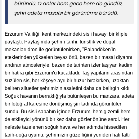
büründü. O anlar hem gece hem de gündüz,
şehri adeta masalsı bir görünüme bürüdü.
Erzurum Valiliği, kent merkezindeki sisli havayı bir kliple
paylaştı. Paylaşımda şehrin tarihi, turistlik ve doğal
mekanları dron ile görüntülenirken, "Palandöken'in
eteklerinden yükselen beyaz örtü, bazen bir masal diyarını
andıran atmosferiyle, bazen de tarihten izler taşıyan kadim
bir hatıra gibi Erzurum'u kucakladı. Taş yapıların arasından
süzülen sis, her köşeye ayrı bir huzur bırakırken, uzaktan
beliren siluetler şehrimizin asaletini daha da belirgin kıldı.
Soğuk havanın berraklığıyla bütünleşen bu manzara, adeta
bir fotoğraf karesine dönüşmüş şiir tadında görüntüler
sundu. Bu sisli sabahın içinde Erzurum, hem gizemli hem
de etkileyici yönünü bir kez daha gözler önüne serdi. Her
nefeste tazelenen soğuk hava ve her adımda hissedilen
tarih-doğa uyumu, şehrimizin güzelliğini yeniden hatırlattı"