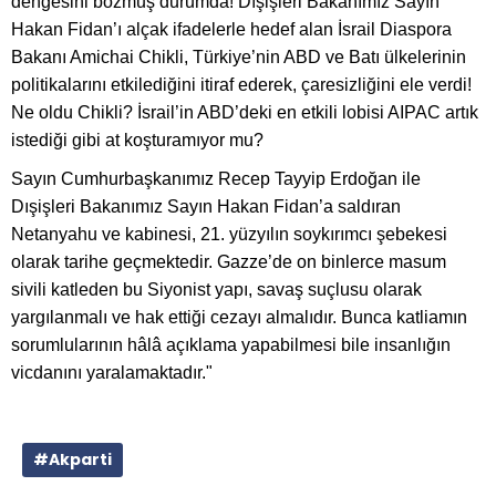
dengesini bozmuş durumda! Dışişleri Bakanımız Sayın
Hakan Fidan’ı alçak ifadelerle hedef alan İsrail Diaspora
Bakanı Amichai Chikli, Türkiye’nin ABD ve Batı ülkelerinin
politikalarını etkilediğini itiraf ederek, çaresizliğini ele verdi!
Ne oldu Chikli? İsrail’in ABD’deki en etkili lobisi AIPAC artık
istediği gibi at koşturamıyor mu?
Sayın Cumhurbaşkanımız Recep Tayyip Erdoğan ile
Dışişleri Bakanımız Sayın Hakan Fidan’a saldıran
Netanyahu ve kabinesi, 21. yüzyılın soykırımcı şebekesi
olarak tarihe geçmektedir. Gazze’de on binlerce masum
sivili katleden bu Siyonist yapı, savaş suçlusu olarak
yargılanmalı ve hak ettiği cezayı almalıdır. Bunca katliamın
sorumlularının hâlâ açıklama yapabilmesi bile insanlığın
vicdanını yaralamaktadır."
#Akparti