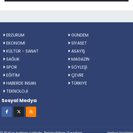
ERZURUM
GÜNDEM
EKONOMİ
SİYASET
KÜLTÜR - SANAT
ASAYİŞ
SAĞLIK
MAGAZİN
SPOR
SÖYLEŞİ
EĞİTİM
ÇEVRE
HABERDE İNSAN
TÜRKIYE
TEKNOLOJİ
Sosyal Medya
© Bütün hakları saklıdır. Palandöken Gazetesi
Haber Yazılımı