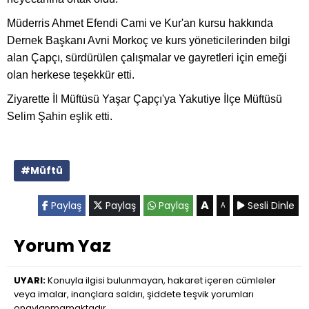
Müderris Ahmet Efendi Cami ve Kur'an kursu hakkında
Dernek Başkanı Avni Morkoç ve kurs yöneticilerinden bilgi
alan Çapçı, sürdürülen çalışmalar ve gayretleri için emeği
olan herkese teşekkür etti.
Ziyarette İl Müftüsü Yaşar Çapçı'ya Yakutiye İlçe Müftüsü
Selim Şahin eşlik etti.
#Müftü
A
Paylaş
Paylaş
Paylaş
Sesli Dinle
A
Yorum Yaz
UYARI:
Konuyla ilgisi bulunmayan, hakaret içeren cümleler
veya imalar, inançlara saldırı, şiddete teşvik yorumları
onaylanmamaktadır.