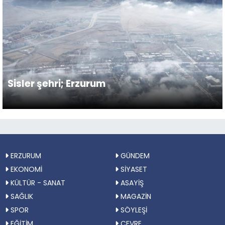
Sisler şehri; Erzurum
ERZURUM
GÜNDEM
EKONOMİ
SİYASET
KÜLTÜR - SANAT
ASAYİŞ
SAĞLIK
MAGAZİN
SPOR
SÖYLEŞİ
EĞİTİM
ÇEVRE