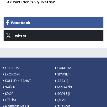
AK Parti’den ‘25. yıl vefası’
Facebook
Twitter
ERZURUM
GÜNDEM
EKONOMİ
SİYASET
KÜLTÜR - SANAT
ASAYİŞ
SAĞLIK
MAGAZİN
SPOR
SÖYLEŞİ
EĞİTİM
ÇEVRE
HABERDE İNSAN
TÜRKIYE