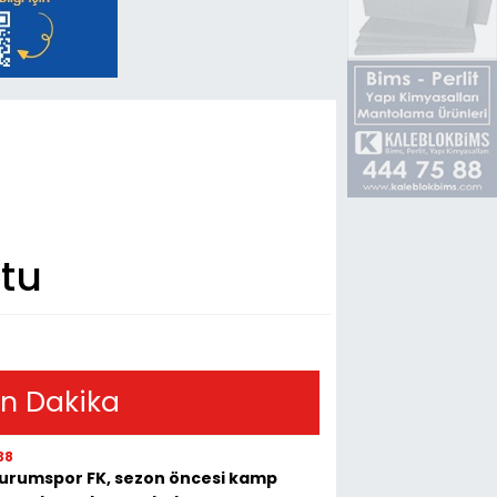
ttu
n Dakika
38
urumspor FK, sezon öncesi kamp