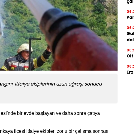
çal
06:
Par
06:
Gül
dal
06:
Olt
06:
Erz
yangını, itfaiye ekiplerinin uzun uğraşı sonucu
esi'nde bir evde başlayan ve daha sonra çatıya
ya ilçesi itfaiye ekipleri zorlu bir çalışma sonrası