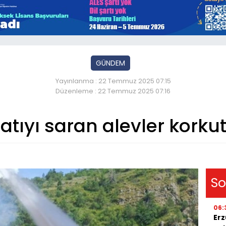
GÜNDEM
Yayınlanma : 22 Temmuz 2025 07:15
Düzenleme : 22 Temmuz 2025 07:16
atıyı saran alevler korku
So
06:
Erz