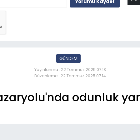
Yorumu Kaydet
GÜNDEM
Yayınlanma : 22 Temmuz 2025 07:13
Düzenleme : 22 Temmuz 2025 07:14
azaryolu'nda odunluk ya
So