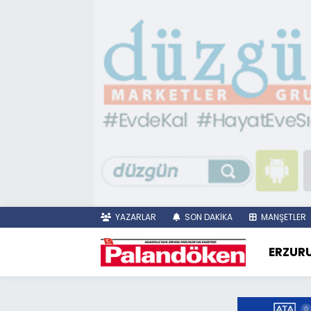
YAZARLAR
SON DAKİKA
MANŞETLER
ERZUR