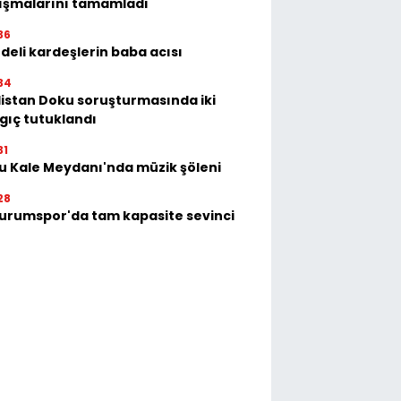
ışmalarını tamamladı
36
deli kardeşlerin baba acısı
34
istan Doku soruşturmasında iki
gıç tutuklandı
31
u Kale Meydanı'nda müzik şöleni
28
urumspor'da tam kapasite sevinci