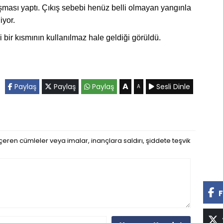
lışması yaptı. Çıkış sebebi henüz belli olmayan yangınla
iyor.
ir kısmının kullanılmaz hale geldiği görüldü.
A
Paylaş
Paylaş
Paylaş
Sesli Dinle
A
eren cümleler veya imalar, inançlara saldırı, şiddete teşvik
F