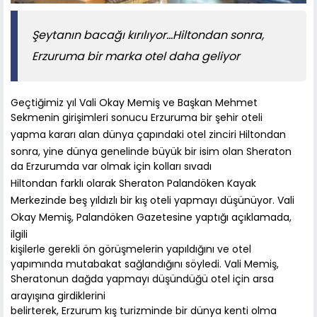
Şeytanın bacağı kırılıyor...Hiltondan sonra,
Erzuruma bir marka otel daha geliyor
Geçtiğimiz yıl Vali Okay Memiş ve Başkan Mehmet
Sekmenin girişimleri sonucu Erzuruma bir şehir oteli
yapma kararı alan dünya çapındaki otel zinciri Hiltondan
sonra, yine dünya genelinde büyük bir isim olan Sheraton
da Erzurumda var olmak için kolları sıvadı
Hiltondan farklı olarak Sheraton Palandöken Kayak
Merkezinde beş yıldızlı bir kış oteli yapmayı düşünüyor. Vali
Okay Memiş, Palandöken Gazetesine yaptığı açıklamada,
ilgili
kişilerle gerekli ön görüşmelerin yapıldığını ve otel
yapımında mutabakat sağlandığını söyledi. Vali Memiş,
Sheratonun dağda yapmayı düşündüğü otel için arsa
arayışına girdiklerini
belirterek, Erzurum kış turizminde bir dünya kenti olma