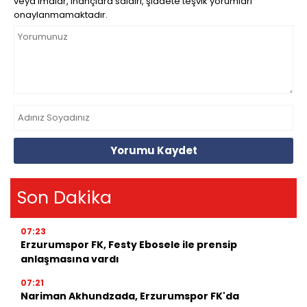
veya imalar, inançlara saldırı, şiddete teşvik yorumları
onaylanmamaktadır.
Yorumu Kaydet
Son Dakika
07:23
Erzurumspor FK, Festy Ebosele ile prensip
anlaşmasına vardı
07:21
Nariman Akhundzada, Erzurumspor FK'da