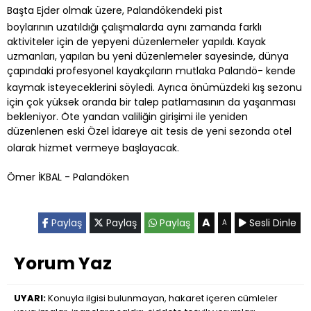
Başta Ejder olmak üzere, Palandökendeki pist
boylarının uzatıldığı çalışmalarda aynı zamanda farklı
aktiviteler için de yepyeni düzenlemeler yapıldı. Kayak
uzmanları, yapılan bu yeni düzenlemeler sayesinde, dünya
çapındaki profesyonel kayakçıların mutlaka Palandö- kende
kaymak isteyeceklerini söyledi. Ayrıca önümüzdeki kış sezonu
için çok yüksek oranda bir talep patlamasının da yaşanması
bekleniyor. Öte yandan valiliğin girişimi ile yeniden
düzenlenen eski Özel İdareye ait tesis de yeni sezonda otel
olarak hizmet vermeye başlayacak.
Ömer İKBAL - Palandöken
A
Paylaş
Paylaş
Paylaş
Sesli Dinle
A
Yorum Yaz
UYARI:
Konuyla ilgisi bulunmayan, hakaret içeren cümleler