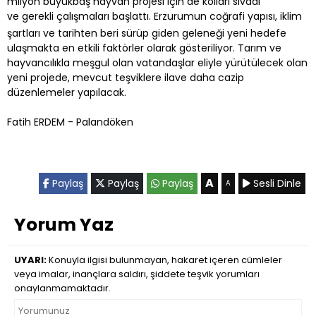
milyon büyükbaş hayvan projesi için de kolları sıvadı
ve gerekli çalışmaları başlattı. Erzurumun coğrafi yapısı, iklim
şartları ve tarihten beri sürüp giden geleneği yeni hedefe
ulaşmakta en etkili faktörler olarak gösteriliyor. Tarım ve
hayvancılıkla meşgul olan vatandaşlar eliyle yürütülecek olan
yeni projede, mevcut teşviklere ilave daha cazip
düzenlemeler yapılacak.
Fatih ERDEM - Palandöken
A
Paylaş
Paylaş
Paylaş
Sesli Dinle
A
Yorum Yaz
UYARI:
Konuyla ilgisi bulunmayan, hakaret içeren cümleler
veya imalar, inançlara saldırı, şiddete teşvik yorumları
onaylanmamaktadır.