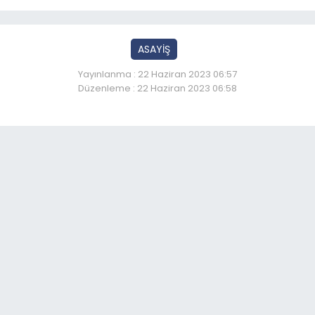
ASAYİŞ
Yayınlanma : 22 Haziran 2023 06:57
Düzenleme : 22 Haziran 2023 06:58
Ambulans özel aracı biçt
So
06:
ET
ist
06: