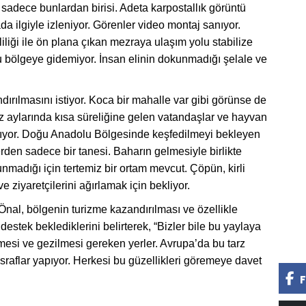
adece bunlardan birisi. Adeta karpostallık görüntü
 ilgiyle izleniyor. Görenler video montaj sanıyor.
iliği ile ön plana çıkan mezraya ulaşım yolu stabilize
bu bölgeye gidemiyor. İnsan elinin dokunmadığı şelale ve
ırılmasını istiyor. Koca bir mahalle var gibi görünse de
 aylarında kısa süreliğine gelen vatandaşlar ve hayvan
kalıyor. Doğu Anadolu Bölgesinde keşfedilmeyi bekleyen
rden sadece bir tanesi. Baharın gelmesiyle birlikte
madığı için tertemiz bir ortam mevcut. Çöpün, kirli
ziyaretçilerini ağırlamak için bekliyor.
al, bölgenin turizme kazandırılması ve özellikle
destek beklediklerini belirterek, “Bizler bile bu yaylaya
mesi ve gezilmesi gereken yerler. Avrupa’da bu tarz
sraflar yapıyor. Herkesi bu güzellikleri göremeye davet
F