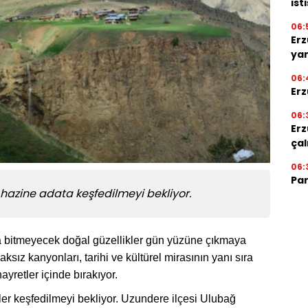
ist
06:
Er
ya
06:
Erz
06:
Erz
çal
06:
Par
 hazine adata keşfedilmeyi bekliyor.
 bitmeyecek doğal güzellikler gün yüzüne çıkmaya
ksız kanyonları, tarihi ve kültürel mirasının yanı sıra
hayretler içinde bırakıyor.
kler keşfedilmeyi bekliyor. Uzundere ilçesi Ulubağ