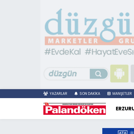
YAZARLAR
SON DAKİKA
MANŞETLER
ERZUR