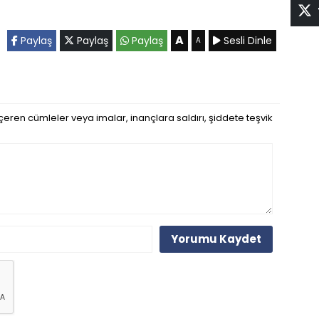
A
Paylaş
Paylaş
Paylaş
Sesli Dinle
A
eren cümleler veya imalar, inançlara saldırı, şiddete teşvik
Yorumu Kaydet