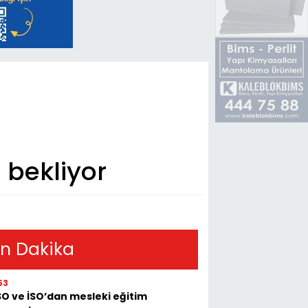
 bekliyor
n Dakika
53
O ve İSO’dan mesleki eğitim