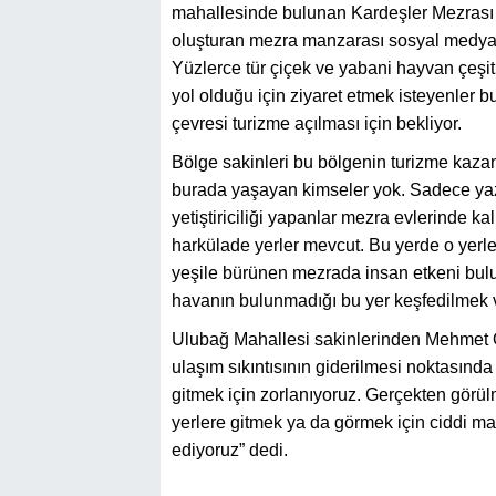
mahallesinde bulunan Kardeşler Mezrası s
oluşturan mezra manzarası sosyal medyada
Yüzlerce tür çiçek ve yabani hayvan çeşitl
yol olduğu için ziyaret etmek isteyenler 
çevresi turizme açılması için bekliyor.
Bölge sakinleri bu bölgenin turizme kazand
burada yaşayan kimseler yok. Sadece yaz
yetiştiriciliği yapanlar mezra evlerinde 
harkülade yerler mevcut. Bu yerde o yerle
yeşile bürünen mezrada insan etkeni bulun
havanın bulunmadığı bu yer keşfedilmek ve 
Ulubağ Mahallesi sakinlerinden Mehmet Ön
ulaşım sıkıntısının giderilmesi noktasında 
gitmek için zorlanıyoruz. Gerçekten görül
yerlere gitmek ya da görmek için ciddi ma
ediyoruz” dedi.