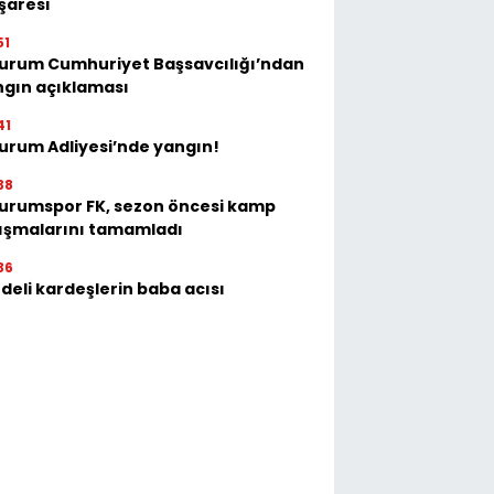
işaresi
51
zurum Cumhuriyet Başsavcılığı’ndan
ngın açıklaması
41
urum Adliyesi’nde yangın!
38
urumspor FK, sezon öncesi kamp
ışmalarını tamamladı
36
deli kardeşlerin baba acısı