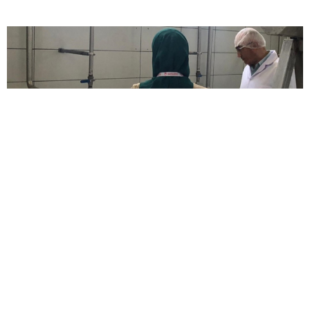
Erzurum’da yem, gıda ve gıda ile temas eden
madde malzeme üreten işletmelere yönelik
denetimler yapıldı.
Erzurum Valiliği tarafından konu ile ilgili yapılan açıklamada,