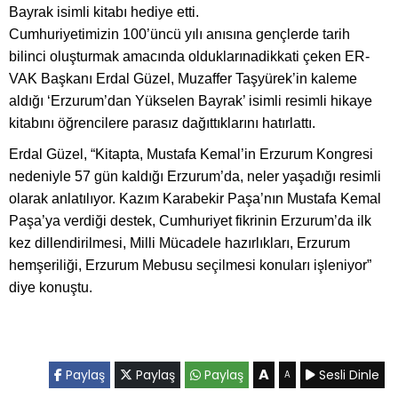
Bayrak isimli kitabı hediye etti.
Cumhuriyetimizin 100’üncü yılı anısına gençlerde tarih
bilinci oluşturmak amacında olduklarınadikkati çeken ER-
VAK Başkanı Erdal Güzel, Muzaffer Taşyürek’in kaleme
aldığı ‘Erzurum’dan Yükselen Bayrak’ isimli resimli hikaye
kitabını öğrencilere parasız dağıttıklarını hatırlattı.
Erdal Güzel, “Kitapta, Mustafa Kemal’in Erzurum Kongresi
nedeniyle 57 gün kaldığı Erzurum’da, neler yaşadığı resimli
olarak anlatılıyor. Kazım Karabekir Paşa’nın Mustafa Kemal
Paşa’ya verdiği destek, Cumhuriyet fikrinin Erzurum’da ilk
kez dillendirilmesi, Milli Mücadele hazırlıkları, Erzurum
hemşeriliği, Erzurum Mebusu seçilmesi konuları işleniyor”
diye konuştu.
A
Paylaş
Paylaş
Paylaş
Sesli Dinle
A