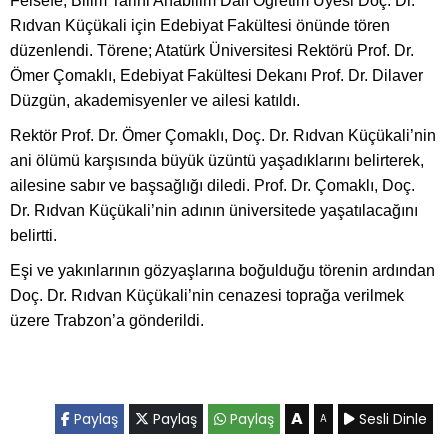
Felsefe, Bilim Tarihi Anabilim Dalı Öğretim Üyesi Doç. Dr.
Rıdvan Küçükali için Edebiyat Fakültesi önünde tören
düzenlendi. Törene; Atatürk Üniversitesi Rektörü Prof. Dr.
Ömer Çomaklı, Edebiyat Fakültesi Dekanı Prof. Dr. Dilaver
Düzgün, akademisyenler ve ailesi katıldı.
Rektör Prof. Dr. Ömer Çomaklı, Doç. Dr. Rıdvan Küçükali’nin
ani ölümü karşısında büyük üzüntü yaşadıklarını belirterek,
ailesine sabır ve başsağlığı diledi. Prof. Dr. Çomaklı, Doç.
Dr. Rıdvan Küçükali’nin adının üniversitede yaşatılacağını
belirtti.
Eşi ve yakınlarının gözyaşlarına boğulduğu törenin ardından
Doç. Dr. Rıdvan Küçükali’nin cenazesi toprağa verilmek
üzere Trabzon’a gönderildi.
A
Paylaş
Paylaş
Paylaş
Sesli Dinle
A