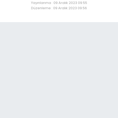
Yayınlanma : 09 Aralık 2023 09:55
Düzenleme : 09 Aralık 2023 09:56
ükali gözyaşlarıyla uğur
So
06:
Er
06:
Er
ça
06:
Par
06: