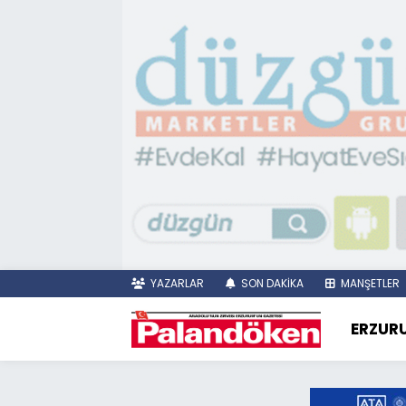
YAZARLAR
SON DAKİKA
MANŞETLER
ERZUR