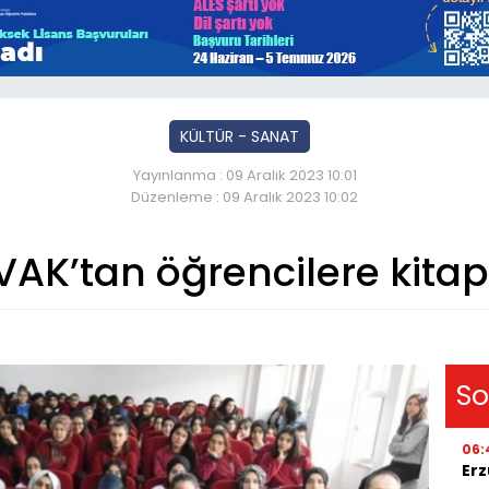
KÜLTÜR - SANAT
Yayınlanma : 09 Aralık 2023 10:01
Düzenleme : 09 Aralık 2023 10:02
AK’tan öğrencilere kitap 
So
06:
Erz