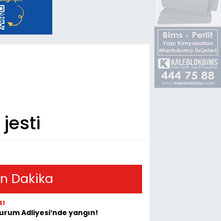
jesti
n Dakika
41
urum Adliyesi’nde yangın!