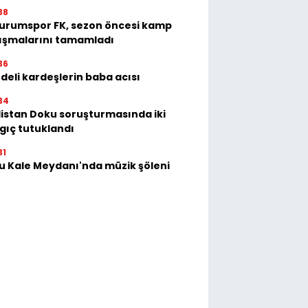
38
urumspor FK, sezon öncesi kamp
ışmalarını tamamladı
36
deli kardeşlerin baba acısı
34
istan Doku soruşturmasında iki
gıç tutuklandı
31
u Kale Meydanı'nda müzik şöleni