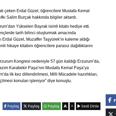
ti çeken Erdal Güzel, öğrencilere Mustafa Kemal
ıfkı Salim Burçak hakkında bilgiler aktardı.
um’dan Yükselen Bayrak isimli kitabı hediye etti.
nçlerde tarih bilinci oluşturmak amacında
 Erdal Güzel, Muzaffer Taşyürek’in kaleme aldığı
li hikaye kitabını öğrencilere parasız dağıttıklarını
Erzurum Kongresi nedeniyle 57 gün kaldığı Erzurum’da,
. Kazım Karabekir Paşa’nın Mustafa Kemal Paşa’ya
’da ilk kez dillendirilmesi, Milli Mücadele hazırlıkları,
lmesi konuları işleniyor” diye konuştu.
F
A
Paylaş
Paylaş
Paylaş
Sesli Dinle
A