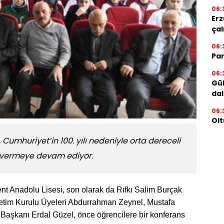
06:
Erz
çal
06:
Par
06:
Gül
dal
06:
Olt
Cumhuriyet’in 100. yılı nedeniyle orta dereceli
k’ vermeye devam ediyor.
nt Anadolu Lisesi, son olarak da Rıfkı Salim Burçak
etim Kurulu Üyeleri Abdurrahman Zeynel, Mustafa
K Başkanı Erdal Güzel, önce öğrencilere bir konferans