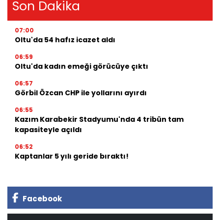
Son Dakika
07:00
Oltu'da 54 hafız icazet aldı
06:59
Oltu'da kadın emeği görücüye çıktı
06:57
Görbil Özcan CHP ile yollarını ayırdı
06:55
Kazım Karabekir Stadyumu'nda 4 tribün tam
kapasiteyle açıldı
06:52
Kaptanlar 5 yılı geride bıraktı!
Facebook