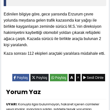
Edinilen bilgiye göre, gece yarısında Erzurum çevre
yolunda meydana gelen trafik kazasında kar yağışı ile
birlikte kayganlaşan zeminde sürücü M.S.’nin direksiyon
hakimiyetini kaybettiği otomobil yoldan çıkarak refüjdeki
ağaca çarptı. Kazada sürücü ile birlikte araçta bulunan 2
kişi yaralandı.
Kaza sonrası 112 ekipleri araçtaki yaralılara müdahale etti.
A
Paylaş
Paylaş
Paylaş
Sesli Dinle
A
Yorum Yaz
UYARI:
Konuyla ilgisi bulunmayan, hakaret içeren cümleler
veya imalar, inançlara saldırı, şiddete teşvik yorumları