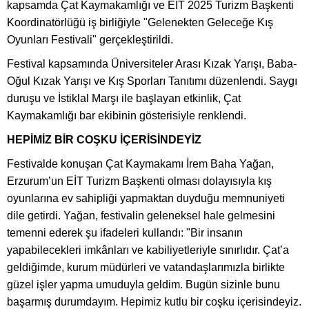
kapsamda Çat Kaymakamlığı ve EİT 2025 Turizm Başkenti
Koordinatörlüğü iş birliğiyle "Gelenekten Geleceğe Kış
Oyunları Festivali" gerçekleştirildi.
Festival kapsamında Üniversiteler Arası Kızak Yarışı, Baba-
Oğul Kızak Yarışı ve Kış Sporları Tanıtımı düzenlendi. Saygı
duruşu ve İstiklal Marşı ile başlayan etkinlik, Çat
Kaymakamlığı bar ekibinin gösterisiyle renklendi.
HEPİMİZ BİR COŞKU İÇERİSİNDEYİZ
Festivalde konuşan Çat Kaymakamı İrem Baha Yağan,
Erzurum’un EİT Turizm Başkenti olması dolayısıyla kış
oyunlarına ev sahipliği yapmaktan duyduğu memnuniyeti
dile getirdi. Yağan, festivalin geleneksel hale gelmesini
temenni ederek şu ifadeleri kullandı: "Bir insanın
yapabilecekleri imkânları ve kabiliyetleriyle sınırlıdır. Çat’a
geldiğimde, kurum müdürleri ve vatandaşlarımızla birlikte
güzel işler yapma umuduyla geldim. Bugün sizinle bunu
başarmış durumdayım. Hepimiz kutlu bir coşku içerisindeyiz.