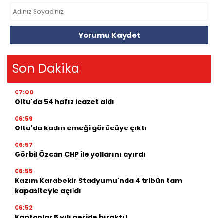
Yorumu Kaydet
Son Dakika
07:00
Oltu'da 54 hafız icazet aldı
06:59
Oltu'da kadın emeği görücüye çıktı
06:57
Görbil Özcan CHP ile yollarını ayırdı
06:55
Kazım Karabekir Stadyumu'nda 4 tribün tam
kapasiteyle açıldı
06:52
Kaptanlar 5 yılı geride bıraktı!