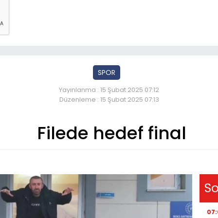
SPOR
Yayınlanma : 15 Şubat 2025 07:12
Düzenleme : 15 Şubat 2025 07:13
Filede hedef final
So
07