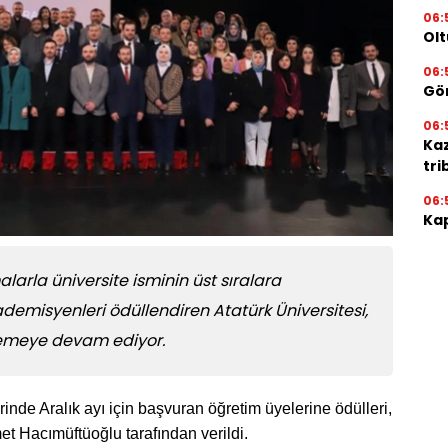
06:
Olt
06:
Gör
06:
Ka
tri
06:
Kap
alarla üniversite isminin üst sıralara
emisyenleri ödüllendiren Atatürk Üniversitesi,
nlemeye devam ediyor.
erinde Aralık ayı için başvuran öğretim üyelerine ödülleri,
et Hacımüftüoğlu tarafından verildi.