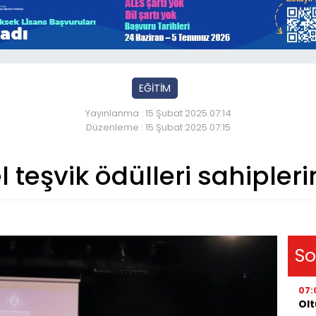
EĞİTİM
Yayınlanma : 15 Şubat 2025 07:14
Düzenleme : 15 Şubat 2025 07:15
l teşvik ödülleri sahipler
So
07:
Olt