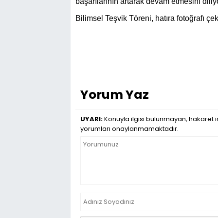
başarılarının artarak devam etmesini diliyo
Bilimsel Teşvik Töreni, hatıra fotoğrafı çe
Yorum Yaz
UYARI:
Konuyla ilgisi bulunmayan, hakaret iç
yorumları onaylanmamaktadır.