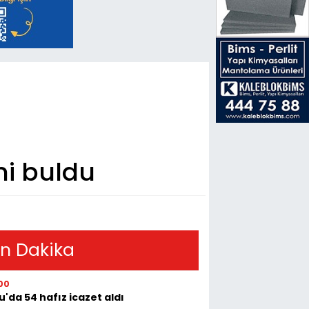
ini buldu
n Dakika
00
u'da 54 hafız icazet aldı