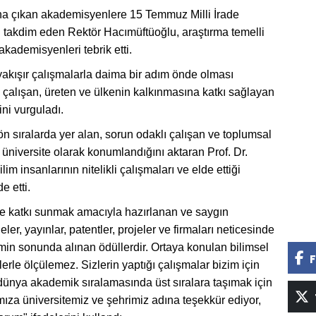
plana çıkan akademisyenlere 15 Temmuz Milli İrade
 takdim eden Rektör Hacımüftüoğlu, araştırma temelli
kademisyenleri tebrik etti.
yakışır çalışmalarla daima bir adım önde olması
, çalışan, üreten ve ülkenin kalkınmasına katkı sağlayan
ni vurguladı.
ön sıralarda yer alan, sorun odaklı çalışan ve toplumsal
 üniversite olarak konumlandığını aktaran Prof. Dr.
m insanlarının nitelikli çalışmaları ve elde ettiği
e etti.
me katkı sunmak amacıyla hazırlanan ve saygın
, yayınlar, patentler, projeler ve firmaları neticesinde
imin sonunda alınan ödüllerdir. Ortaya konulan bilimsel
F
erle ölçülemez. Sizlerin yaptığı çalışmalar bizim için
dünya akademik sıralamasında üst sıralara taşımak için
ıza üniversitemiz ve şehrimiz adına teşekkür ediyor,