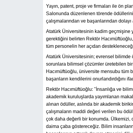
Yayın, patent, proje ve firmaları ile ön 
Salonunda düzenlenen törende ödüllerini
çalışmalarından ve başarılarından dolayı a
Atatürk Üniversitesinin kadim geçmişine 
gerektiğini belirten Rektör Hacımüftüoğlu
tüm personelin her açıdan destekleneceği
Atatürk Üniversitesinin; evrensel bilimde 
sorunlara bilimsel çözümler üretebilen bir
Hacımüftüoğlu, üniversite mensubu tüm bili
başarıların kendilerini onurlandırdığını ifad
Rektör Hacımüftüoğlu: "İnsanlığa ve bili
akademik kuruluşlarda yayımlanan makaleler
alınan ödüller, aslında bir akademik birik
çalışmaların maddi değeri verilen bu ödüll
çok daha değerli bir konumda. Ülkemizi, 
daima çaba göstereceğiz. Bilim insanlarım