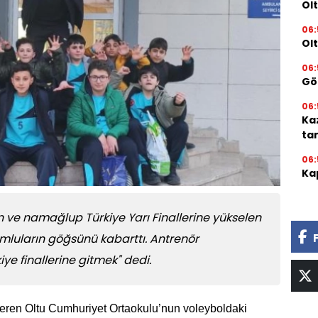
Olt
06:
Ol
06:
Gör
06:
Ka
ta
06:
Kap
ve namağlup Türkiye Yarı Finallerine yükselen
mluların göğsünü kabarttı. Antrenör
e finallerine gitmek" dedi.
veren Oltu Cumhuriyet Ortaokulu’nun voleyboldaki