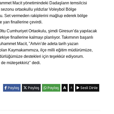
hammet Macit yönetimindeki Dadaşların temsilcisi
 sezonu ortaokullu yıldızlar Voleybol Bölge
. Set vermeden rakiplerini mağlup ederek bölge
yarı finallerine çevirdi.
ltu Cumhuriyet Ortaokulu, şimdi Giresun’da yapılacak
rkiye finallerine kalmayı planlıyor. Takımının başarılı
uhammet Macit, "Artvin’de adeta tarih yazan
k olan Kaymakamımıza, ilçe milli eğitim müdürümüze,
dürlüğümüze destekleri için teşekkür ediyorum.
 de müteşekkiriz" dedi.
A
Paylaş
Paylaş
Paylaş
Sesli Dinle
A