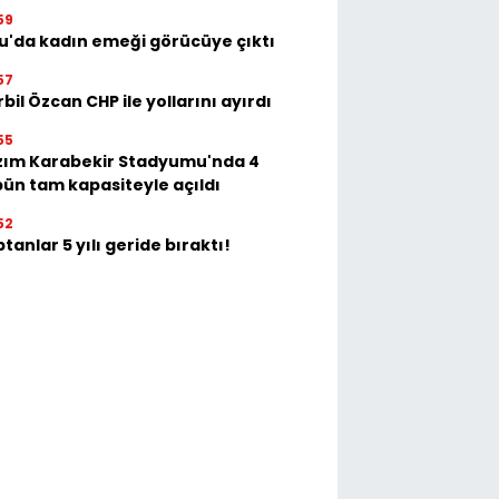
59
u'da kadın emeği görücüye çıktı
57
bil Özcan CHP ile yollarını ayırdı
55
zım Karabekir Stadyumu'nda 4
bün tam kapasiteyle açıldı
52
tanlar 5 yılı geride bıraktı!