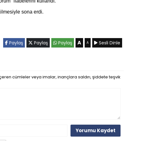
rum" ifadelerini kullandı.
kilmesiyle sona erdi.
A
Paylaş
Paylaş
Paylaş
Sesli Dinle
A
eren cümleler veya imalar, inançlara saldırı, şiddete teşvik
Yorumu Kaydet