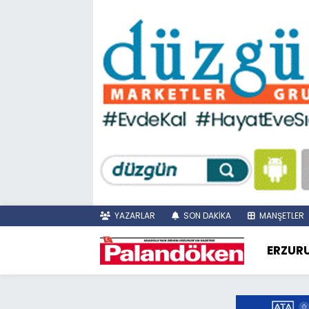
YAZARLAR
SON DAKİKA
MANŞETLER
ERZUR