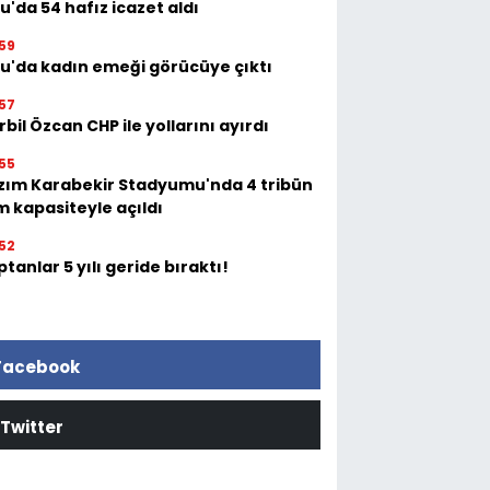
u'da 54 hafız icazet aldı
59
tu'da kadın emeği görücüye çıktı
57
bil Özcan CHP ile yollarını ayırdı
55
zım Karabekir Stadyumu'nda 4 tribün
m kapasiteyle açıldı
52
tanlar 5 yılı geride bıraktı!
Facebook
Twitter