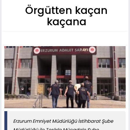
Örgütten kaçan
kaçana
Erzurum Emniyet Müdürlüğü İstihbarat Şube
Müdürlüğü ile Terörle Mücadele Şube