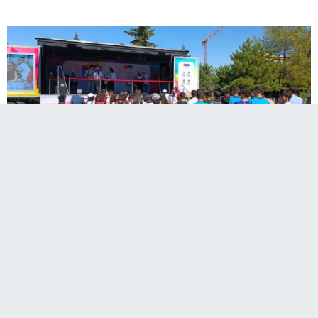
Çalışma ve Sosyal Güvenlik Bakanlığı Türkiye İş
Kurumu Genel Müdürlüğünce, "Ne Eğitimde Ne
İstihdamda Olan Gençler İçin İşgücü Piyasası
Destek Programı" kapsamında gönderilen tırda,
15-29 yaşındaki gençlere kurum hizmetleri