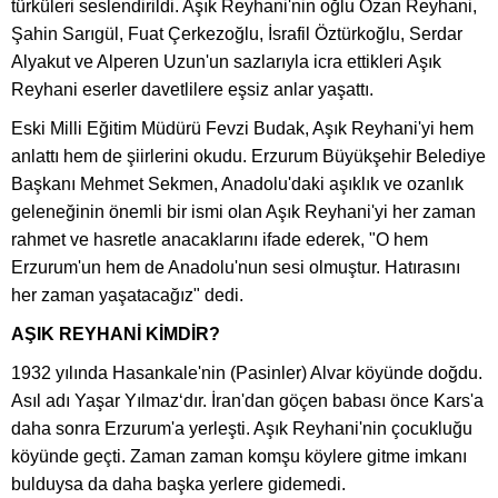
türküleri seslendirildi. Aşık Reyhani'nin oğlu Ozan Reyhani,
Şahin Sarıgül, Fuat Çerkezoğlu, İsrafil Öztürkoğlu, Serdar
Alyakut ve Alperen Uzun'un sazlarıyla icra ettikleri Aşık
Reyhani eserler davetlilere eşsiz anlar yaşattı.
Eski Milli Eğitim Müdürü Fevzi Budak, Aşık Reyhani'yi hem
anlattı hem de şiirlerini okudu. Erzurum Büyükşehir Belediye
Başkanı Mehmet Sekmen, Anadolu'daki aşıklık ve ozanlık
geleneğinin önemli bir ismi olan Aşık Reyhani'yi her zaman
rahmet ve hasretle anacaklarını ifade ederek, "O hem
Erzurum'un hem de Anadolu'nun sesi olmuştur. Hatırasını
her zaman yaşatacağız" dedi.
AŞIK REYHANİ KİMDİR?
1932 yılında Hasankale'nin (Pasinler) Alvar köyünde doğdu.
Asıl adı Yaşar Yılmaz‘dır. İran'dan göçen babası önce Kars'a
daha sonra Erzurum'a yerleşti. Aşık Reyhani'nin çocukluğu
köyünde geçti. Zaman zaman komşu köylere gitme imkanı
bulduysa da daha başka yerlere gidemedi.