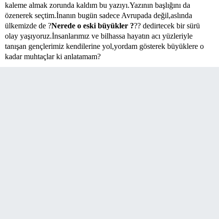
kaleme almak zorunda kaldım bu yazıyı.Yazının başlığını da
özenerek seçtim.İnanın bugün sadece Avrupada değil,aslında
ülkemizde de ?
Nerede o eski büyükler ?
?? dedirtecek bir sürü
olay yaşıyoruz.İnsanlarımız ve bilhassa hayatın acı yüzleriyle
tanışan gençlerimiz kendilerine yol,yordam gösterek büyüklere o
kadar muhtaçlar ki anlatamam?
Avrupa?
da yaşayan insanlarımızın, başta işsizlik olmak üzere pek
çok sorunları vardır.Ancak bütün bunlardan daha önemli olan bir
sorun daha vardır ki önlem alınmazsa geleceğimiz vahimdir.İşte
Avrupada yaşadığımız bu en önemli sorun, malesef aile içi
huzursuzluklardır.Hiç ummadığınız insanlar bir de bakıyorsunuz ki
dert yumağı.Kendilerini dinleyecek birilerini buldukları zaman
hemen içlerini döküyorlar.Anlattıkça açılıyor,açıldıkça
rahatlıyorlar...
Her gün sohbet ettiğimiz, belki iş ortamını paylaştığımız
dostlarımızın, kim bilir ne dertleri vardır.Belki