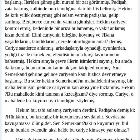
başlamış. İleriden güneş gibi nurani bir zat görünmüş. Padişah
zata bakmış, kalbinde onu tanıdığına dair bir his belirmiş. Hekim
de kırk yıllık dostuymuş gibi selam vermiş padişaha, gelip
sarılmış. Beraberce cariyenin yanına gitmişler. Hekim cariyeyi
kontrol etmiş, bedeninde bir arıza bulamamış, o vakit anlamış
kızın derdini. Elini cariyenin bileğine koymuş ve ?Bana
yaşadıklarını, tanıdıklarını, nerede oturduğunu anlat? demiş.
Cariye saatlerce anlatmış, arkadaşlarıyla oynadığı oyunlardan,
yediği tuz ile ekmekten, efendisinin ona karşı tavırlarından
bahsetmiş. Hekim sırayla çevre illerin isimlerini saymış, bu arada
da kızın şahdamarından kanın akışını takip ediyormuş. Sıra
Semerkand şehrine gelince cariyenin kanı hızlıca devr etmeye
başlamış. Bu sefer hekim Semerkand?ın mahallelerini saymış, bir
mahallenin ismi gelince cariyenin kan akışı yine hızlanmış. Hekim
?Bu mahallede kimi tanırsın a kızcağızım? diye sormuş. Cariye, o
mahallede bir kuyumcuyu tanıdığını söylemiş.
Hekim bu, tabi anlamış cariyenin derdini. Padişaha demiş ki:
?Hünkârım, bu kızcağız bir kuyumcuya sevdalıdır. Sevdasına
kavuşamazsa ölür gider. Sen Semerkant?taki o kuyumcuyu bul
getir, bunları evlendir, aksi halde bu cariye kimseye yar olmaz.?
Padişah kuyumcuya bir ulak göndermiş. Kuyumcu kendini