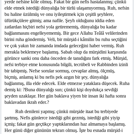
yerde nefsine köle olmuş. Fakat bir gün nefis hastalanmış; çünkü
elde etmek istediği dünyalığa bir türlü ulaşamıyormuş. Ruh, nefsin
bu haline üzülmüş ve onu iyileştirmek için çeşitli şeyhlere,
üfürükçülere gitmiş; ama nafile. Şeyh olduğunu iddia eden
zatlardan hiçbiri nefsi yola getirememiş, dünyalığa bu kadar
bağlanmasını engelleyememiş. Bir gece Allahu Teâlâ velilerinden
birini ruha göndermiş. Veli, bir mürşid-i kâmilin bu ruhu seçtiğini
ve çok yakın bir zamanda imdada geleceğini haber vermiş. Ruh
merakla beklemeye başlamış. Sabah olup da mürşidini karşısında
görünce sanki onu daha önceden de tanıdığını fark etmiş. Mürşid,
nefsi terbiye etme konusunda bilgili, tecrübeli ve Rabbinden izinli
bir tabipmiş. Nefse sorular sormuş, cevaplar almış, ölçmüş,
biçmiş, anlamış ki bu nefis pek azgın bir şey, dünyalığa
bağlanmış, illa elde edecek. Elde etmezse yataklara düşecek. Ruha
demiş ki: ?Buna dünyalığı sun; çünkü kişi doydukça sevdiği
şeyden uzaklaşır. Her gün baklava yiyen bir insan iki hafta sonra
baklavadan ikrah eder.?
Ruh denileni yapmış; çünkü mürşide itaat bu terbiyede
şartmış. Nefis günlerce istediği gibi gezmiş, istediği gibi yiyip
içmiş; fakat gün geçtikçe yaptıklarından haz almamaya başlamış.
Her günü diğer gününün tekrarı olmuş. İşte bu esnada mürşid-i