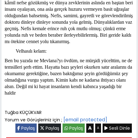
kâmil nefse gözükmüş ve dünya zevklerinin aslında en baştan beri
insanı oyalayan, ona asla gerçek huzuru vermeyen basit uğraşlar
olduğundan bahsetmiş. Nefis, samimi, gayretli ve görevlendirilmiş
doktoru dinleye dinleye sonunda yola gelmiş. Dünyalıklardan vaz
geçmiş. Nefis kemale erince ruh çok mutlu olmuş; çünkü erme
yolunda ruh ve beden beraber ilerleyebilirlermiş. Biri geride kaldı
mı ötekine cennet yolu tıkanırmış.
Velhasılı kelam:
Ben bu yazıda ne Mevlana?yı övdüm, ne mürşidi yücelttim, ne de
temsilleri şerh ettim. Hayatta bazı şeyleri okurken satır aralarını da
okumamız gerektiğine, bazen baktığımız şeyin gördüğümüz şey
olmadığına vurgu yaptım. Kimin kabı ne kadarsa ihtiyacı olanı
alsın. Değil mi ki hayat insanların kendi kabınca yaşadığı bir
haldir
Tuğba KÜÇÜKVAR
[email protected]
Yorum ve Görüşleriniz için ;
A
Paylaş
Paylaş
Paylaş
Sesli Dinle
A