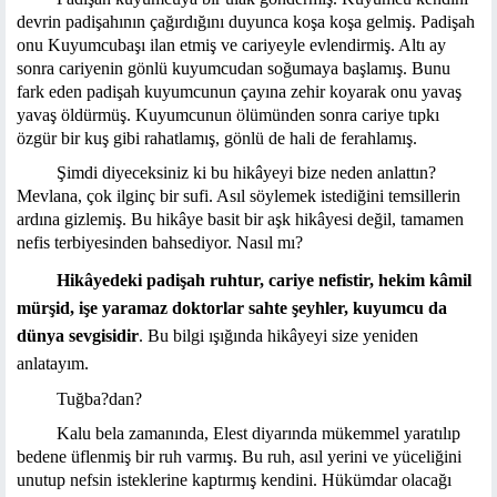
devrin padişahının çağırdığını duyunca koşa koşa gelmiş. Padişah
onu Kuyumcubaşı ilan etmiş ve cariyeyle evlendirmiş. Altı ay
sonra cariyenin gönlü kuyumcudan soğumaya başlamış. Bunu
fark eden padişah kuyumcunun çayına zehir koyarak onu yavaş
yavaş öldürmüş. Kuyumcunun ölümünden sonra cariye tıpkı
özgür bir kuş gibi rahatlamış, gönlü de hali de ferahlamış.
Şimdi diyeceksiniz ki bu hikâyeyi bize neden anlattın?
Mevlana, çok ilginç bir sufi. Asıl söylemek istediğini temsillerin
ardına gizlemiş. Bu hikâye basit bir aşk hikâyesi değil, tamamen
nefis terbiyesinden bahsediyor. Nasıl mı?
Hikâyedeki padişah ruhtur, cariye nefistir, hekim kâmil
mürşid, işe yaramaz doktorlar sahte şeyhler, kuyumcu da
dünya sevgisidir
. Bu bilgi ışığında hikâyeyi size yeniden
anlatayım.
Tuğba?dan?
Kalu bela zamanında, Elest diyarında mükemmel yaratılıp
bedene üflenmiş bir ruh varmış. Bu ruh, asıl yerini ve yüceliğini
unutup nefsin isteklerine kaptırmış kendini. Hükümdar olacağı