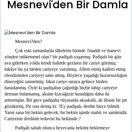
Mesnevi'den Bir Damla
Mesnevi?den?
Çok eski zamanlarda ülkelerin birinde ?maddi ve manevi
yönden mükemmel olan? bir padişah yaşarmış. Padişah bir gün
ava giderken yolda kendi halinde gezinen bir cariye görmüş;
hikâye bu ya birden cariyeye vurulmuş. Allem etmiş kallem etmiş
efendisinden cariyeyi satın almış. Böylece yaşadığı huzursuzluğun
dineceğini zannetmiş; fakat cariye saraya gelince birden
hastalanmış. Öyle ki padişahın çağırdığı hiçbir tabip cariyeye
derman bulamamış, aksine kızcağızın hastalığını daha da
arttırmışlar. Bir gece padişaha rüyasında aksakallı, ak libaslı bir pir
gözükmüş. Pir ona demiş ki: ?Ey padişah, derdin bizce bilindi.
Yarın sana bir hekim gelecek, bu hekim işinde mahir ve samimidir.
Cariyenin derdinin tedavisi bu hekimde.?
Padişah sabah olunca heyecanla hekimi beklemeye