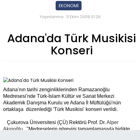
EKONOMİ
Yayınlanma : 11 Ekim 2009 01:26
Adana'da Türk Musikisi
Konseri
Adana'nın tarihi zenginliklerinden Ramazanoğlu
Medresesi'nde Türk-İslam Kültür ve Sanat Merkezi
Akademik Danışma Kurulu ve Adana İl Müftülüğü'nün
ortaklaşa düzenlediği 'Türk Musikisi' konseri verildi.
Çukurova Üniversitesi (ÇÜ) Rektörü Prof. Dr.
Alper
Akınoğlu
,, "Medreselerin görevini tamamlamasıyla birlikte
üniversiteler tarafından sahip çıkılması önemli. Medreseler o