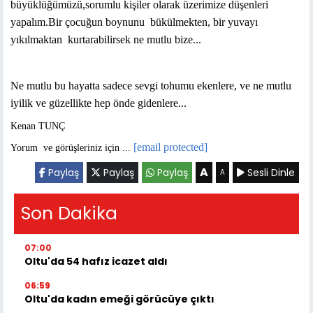
büyüklüğümüzü,sorumlu kişiler olarak üzerimize düşenleri
yapalım.Bir çocuğun boynunu
bükülmekten, bir yuvayı
yıkılmaktan
kurtarabilirsek ne mutlu bize...
Ne mutlu bu hayatta sadece sevgi tohumu ekenlere, ve ne mutlu
iyilik ve güzellikte hep önde gidenlere...
Kenan TUNÇ
[email protected]
Yorum
ve görüşleriniz için ...
A
Paylaş
Paylaş
Paylaş
Sesli Dinle
A
Son Dakika
07:00
Oltu'da 54 hafız icazet aldı
06:59
Oltu'da kadın emeği görücüye çıktı