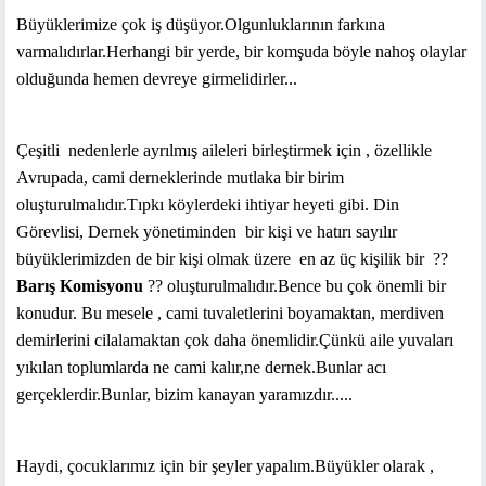
Büyüklerimize çok iş düşüyor.Olgunluklarının farkına
varmalıdırlar.Herhangi bir yerde, bir komşuda böyle nahoş olaylar
olduğunda hemen devreye girmelidirler...
Çeşitli
nedenlerle ayrılmış aileleri birleştirmek için , özellikle
Avrupada, cami derneklerinde mutlaka bir birim
oluşturulmalıdır.Tıpkı köylerdeki ihtiyar heyeti gibi. Din
Görevlisi, Dernek yönetiminden
bir kişi ve hatırı sayılır
büyüklerimizden de bir kişi olmak üzere
en az üç kişilik bir
??
Barış Komisyonu
?? oluşturulmalıdır.Bence bu çok önemli bir
konudur. Bu mesele , cami tuvaletlerini boyamaktan, merdiven
demirlerini cilalamaktan çok daha önemlidir.Çünkü aile yuvaları
yıkılan toplumlarda ne cami kalır,ne dernek.Bunlar acı
gerçeklerdir.Bunlar, bizim kanayan yaramızdır.....
Haydi, çocuklarımız için bir şeyler yapalım.Büyükler olarak ,