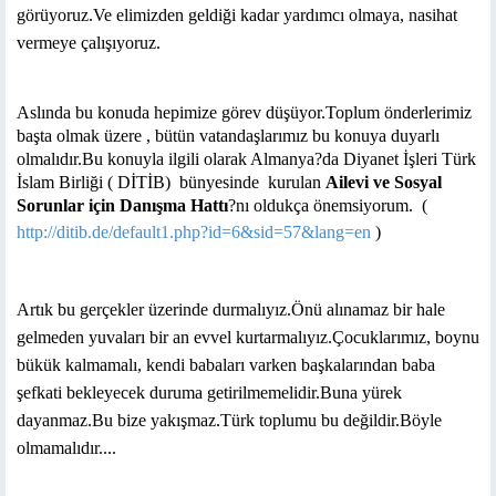
görüyoruz.Ve elimizden geldiği kadar yardımcı olmaya, nasihat
vermeye çalışıyoruz.
Aslında bu konuda hepimize görev düşüyor.Toplum önderlerimiz
başta olmak üzere , bütün vatandaşlarımız bu konuya duyarlı
olmalıdır.Bu konuyla ilgili olarak Almanya?da Diyanet İşleri Türk
İslam Birliği ( DİTİB)
bünyesinde
kurulan
Ailevi ve Sosyal
Sorunlar için
Danışma Hattı
?nı
oldukça önemsiyorum.
(
http://ditib.de/default1.php?id=6&sid=57&lang=en
)
Artık bu gerçekler üzerinde durmalıyız.Önü alınamaz bir hale
gelmeden yuvaları bir an evvel kurtarmalıyız.Çocuklarımız, boynu
bükük kalmamalı, kendi babaları varken başkalarından baba
şefkati bekleyecek duruma getirilmemelidir.Buna yürek
dayanmaz.Bu bize yakışmaz.Türk toplumu bu değildir.Böyle
olmamalıdır....