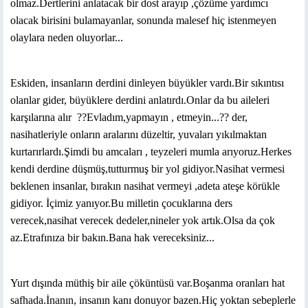
olmaz.Dertlerini anlatacak bir dost arayıp ,çözüme yardımcı
olacak birisini bulamayanlar, sonunda malesef hiç istenmeyen
olaylara neden oluyorlar...
Eskiden, insanların derdini dinleyen büyükler vardı.Bir sıkıntısı
olanlar gider, büyüklere derdini anlatırdı.Onlar da bu aileleri
karşılarına alır
??Evladım,yapmayın , etmeyin...?? der,
nasihatleriyle onların aralarını düzeltir, yuvaları yıkılmaktan
kurtarırlardı.Şimdi bu amcaları , teyzeleri mumla arıyoruz.Herkes
kendi derdine düşmüş,tutturmuş bir yol gidiyor.Nasihat vermesi
beklenen insanlar, bırakın nasihat vermeyi ,adeta ateşe körükle
gidiyor. İçimiz yanıyor.Bu milletin çocuklarına ders
verecek,nasihat verecek dedeler,nineler yok artık.Olsa da çok
az.Etrafınıza bir bakın.Bana hak vereceksiniz...
Yurt dışında müthiş bir aile çöküntüsü var.Boşanma oranları hat
safhada.İnanın, insanın kanı donuyor bazen.Hiç yoktan sebeplerle