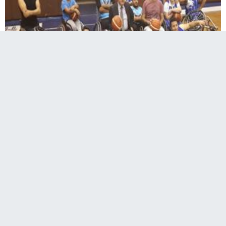
Erzurumu Tekerlekli Sandalye Basketbol 3.
Liginde temsil edecek olan Gençlik Spor Kulübü
Tekerlekli Basketbol Takımı, Malatya
deplasmanına hazırlanıyor.