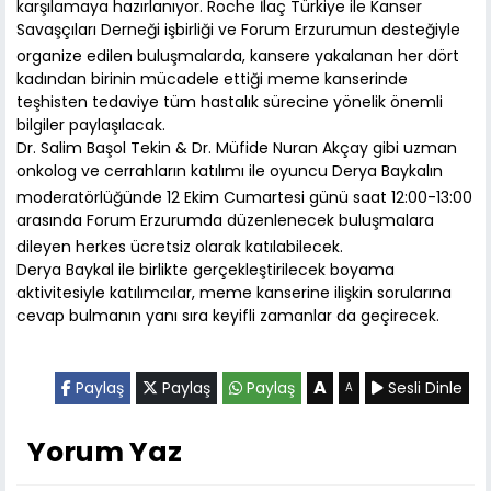
karşılamaya hazırlanıyor. Roche İlaç Türkiye ile Kanser
Savaşçıları Derneği işbirliği ve Forum Erzurumun desteğiyle
organize edilen buluşmalarda, kansere yakalanan her dört
kadından birinin mücadele ettiği meme kanserinde
teşhisten tedaviye tüm hastalık sürecine yönelik önemli
bilgiler paylaşılacak.
Dr. Salim Başol Tekin & Dr. Müfide Nuran Akçay gibi uzman
onkolog ve cerrahların katılımı ile oyuncu Derya Baykalın
moderatörlüğünde 12 Ekim Cumartesi günü saat 12:00-13:00
arasında Forum Erzurumda düzenlenecek buluşmalara
dileyen herkes ücretsiz olarak katılabilecek.
Derya Baykal ile birlikte gerçekleştirilecek boyama
aktivitesiyle katılımcılar, meme kanserine ilişkin sorularına
cevap bulmanın yanı sıra keyifli zamanlar da geçirecek.
A
Paylaş
Paylaş
Paylaş
Sesli Dinle
A
Yorum Yaz