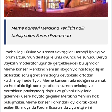
Meme Kanseri Merakına Yenilsin halk
buluşmaları Forum Erzurumda
Roche İlaç Türkiye ve Kanser Savaşçıları Derneği işbirliği ve
Forum Erzurumun desteği ile ünlü oyuncu ve sunucu Derya
Baykalın moderatörlüğünde gerçekleşecek buluşmalar,
Meme Kanseri Merakına Yenilsin sloganıyla hastalığa ilişkin
akıllardaki soru işaretlerini doğru cevaplarla ortadan
kaldırmayı hedefliyor. Meme kanseri farkındalığını artırmak
ve hastalıkla ilgili soru işaretlerini uzman onkolog ve
cerrahların paylaşacağı doğru ve güvenilir bilgilerle
gidermek üzere hayata geçirilen Merakına Yenilsin halk
buluşmaları, Meme Kanseri Farkındalık ayı olarak kabul
edilen Ekim ayında Forum Erzurumda ziyaretçilerini