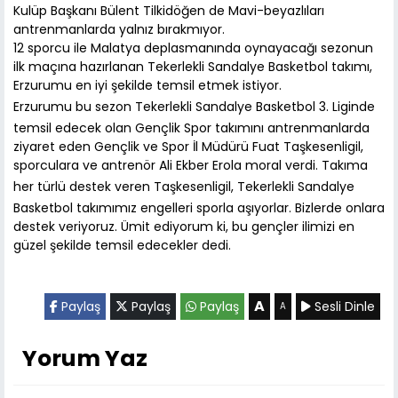
Kulüp Başkanı Bülent Tilkidöğen de Mavi-beyazlıları
antrenmanlarda yalnız bırakmıyor.
12 sporcu ile Malatya deplasmanında oynayacağı sezonun
ilk maçına hazırlanan Tekerlekli Sandalye Basketbol takımı,
Erzurumu en iyi şekilde temsil etmek istiyor.
Erzurumu bu sezon Tekerlekli Sandalye Basketbol 3. Liginde
temsil edecek olan Gençlik Spor takımını antrenmanlarda
ziyaret eden Gençlik ve Spor İl Müdürü Fuat Taşkesenligil,
sporculara ve antrenör Ali Ekber Erola moral verdi. Takıma
her türlü destek veren Taşkesenligil, Tekerlekli Sandalye
Basketbol takımımız engelleri sporla aşıyorlar. Bizlerde onlara
destek veriyoruz. Ümit ediyorum ki, bu gençler ilimizi en
güzel şekilde temsil edecekler dedi.
A
Paylaş
Paylaş
Paylaş
Sesli Dinle
A
Yorum Yaz