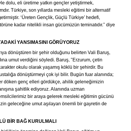
le dolu, eli üretime yatkın gençler yetiştirmek,
ır. Türkiye, son yıllarda mesleki eğitimi bir alternatif
etirmiştir. ‘Üreten Gençlik, Güçlü Türkiye’ hedefi,
törüne kadar nitelikli insan gücümüzün teminatıdır." diye
YADAKİ YANSIMASINI GÖRÜYORUZ
ıya dönüştüren bir şehir olduğunu belirten Vali Baruş,
ına umut verdiğini söyledi. Baruş, "Erzurum, çetin
r karakter okulu olarak yaşamış köklü bir şehirdir. Bu
stalığa dönüştürmeyi çok iyi bilir. Bugün fuar alanında;
er döken genç elleri gördükçe, ahilik geleneğimizin
nışına şahitlik ediyoruz. Alanında uzman
temsilcilerimiz bir araya gelerek mesleki eğitimin gücünü
mizin geleceğine umut aşılayan önemli bir gayretin de
ÇLÜ BİR BAĞ KURULMALI