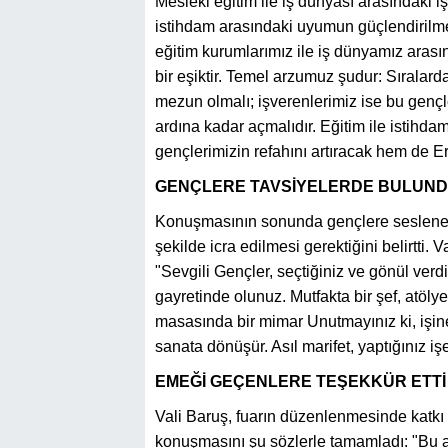
Mesleki eğitim ile iş dünyası arasındaki i
istihdam arasındaki uyumun güçlendirilmes
eğitim kurumlarımız ile iş dünyamız arası
bir eşiktir. Temel arzumuz şudur: Sıralard
mezun olmalı; işverenlerimiz ise bu gençl
ardına kadar açmalıdır. Eğitim ile istihd
gençlerimizin refahını artıracak hem de 
GENÇLERE TAVSİYELERDE BULUN
Konuşmasının sonunda gençlere seslenen V
şekilde icra edilmesi gerektiğini belirtti
"Sevgili Gençler, seçtiğiniz ve gönül ver
gayretinde olunuz. Mutfakta bir şef, atöly
masasında bir mimar Unutmayınız ki, işin
sanata dönüşür. Asıl marifet, yaptığınız işe
EMEĞİ GEÇENLERE TEŞEKKÜR ETTİ
Vali Baruş, fuarın düzenlenmesinde katkı
konuşmasını şu sözlerle tamamladı: "Bu a