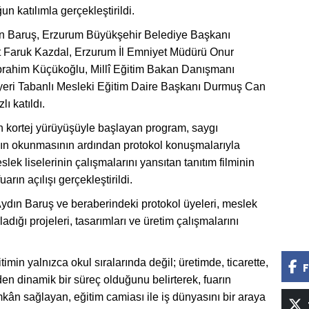
 katılımla gerçekleştirildi.
dın Baruş, Erzurum Büyükşehir Belediye Başkanı
Faruk Kazdal, Erzurum İl Emniyet Müdürü Onur
İbrahim Küçükoğlu, Millî Eğitim Bakan Danışmanı
şyeri Tabanlı Mesleki Eğitim Daire Başkanı Durmuş Can
ı katıldı.
en kortej yürüyüşüyle başlayan program, saygı
nın okunmasının ardından protokol konuşmalarıyla
slek liselerinin çalışmalarını yansıtan tanıtım filminin
rın açılışı gerçekleştirildi.
 Aydın Baruş ve beraberindeki protokol üyeleri, meslek
adığı projeleri, tasarımları ve üretim çalışmalarını
in yalnızca okul sıralarında değil; üretimde, ticarette,
F
n dinamik bir süreç olduğunu belirterek, fuarın
mkân sağlayan, eğitim camiası ile iş dünyasını bir araya