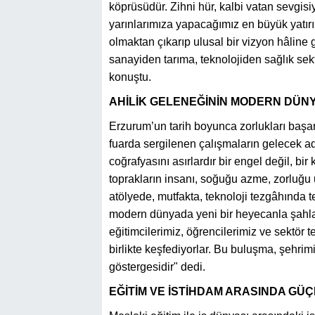
köprüsüdür. Zihni hür, kalbi vatan sevgisiy
yarınlarımıza yapacağımız en büyük yatırımd
olmaktan çıkarıp ulusal bir vizyon hâline g
sanayiden tarıma, teknolojiden sağlık sek
konuştu.
AHİLİK GELENEĞİNİN MODERN DÜN
Erzurum’un tarih boyunca zorlukları başar
fuarda sergilenen çalışmaların gelecek ad
coğrafyasını asırlardır bir engel değil, bi
toprakların insanı, soğuğu azme, zorluğu u
atölyede, mutfakta, teknoloji tezgâhında t
modern dünyada yeni bir heyecanla şahla
eğitimcilerimiz, öğrencilerimiz ve sektör 
birlikte keşfediyorlar. Bu buluşma, şehri
göstergesidir" dedi.
EĞİTİM VE İSTİHDAM ARASINDA GÜ