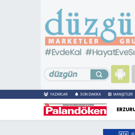
YAZARLAR
SON DAKİKA
MANŞETLER
ERZUR