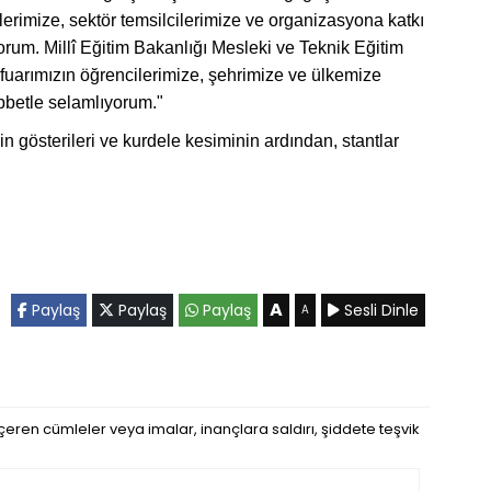
rimize, sektör temsilcilerimize ve organizasyona katkı
rum. Millî Eğitim Bakanlığı Mesleki ve Teknik Eğitim
fuarımızın öğrencilerimize, şehrimize ve ülkemize
abbetle selamlıyorum."
gösterileri ve kurdele kesiminin ardından, stantlar
A
Paylaş
Paylaş
Paylaş
Sesli Dinle
A
eren cümleler veya imalar, inançlara saldırı, şiddete teşvik