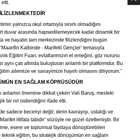
etti.
FİLİZLENMEKTEDİR
min yalnızca okul ortamıyla sınırlı olmadığını
dört duvar arasında hapsedilemeyecek kadar dinamik bir
tta ve hayatın tam merkezinde filizlendiğini bugün
aarifin Kalbinde - Marifetli Gençler’ temasıyla
ik Eğitim Fuarı; evlatlarımızın el emeğini, göz nurunu
 aynı çatı altında buluşturan anlamlı bir platformdur. Bu
im ailemize ve sanayimize hayırlı olmasını diliyorum."
ÜŞÜMÜN EN SAĞLAM KÖPRÜSÜDÜR
ğı anlamın önemine dikkat çeken Vali Baruş, mesleki
 bir rol üstlendiğini ifade etti.
de sadece beceriyi değil; derin kavrayışı, ustalığı ve
rifet iltifata tabidir’ sözüyle ne güzel özetlemiştir. Bir
etime, esere ve toplumsal faydaya dönüştürebilen
 ve teknik eğitim, bu stratejik dönüşümün en sağlam