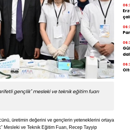
06:
Erz
çal
06:
Par
06:
Gül
dal
06:
Olt
fetli gençlik" mesleki ve teknik eğitim fuarı
ünü, üretimin değerini ve gençlerin yeteneklerini ortaya
k" Mesleki ve Teknik Eğitim Fuarı, Recep Tayyip