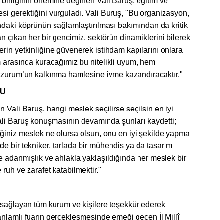
ş birliğinin önemine değinen Vali Baruş, eğitim ve
i gerektiğini vurguladı. Vali Buruş, "Bu organizasyon,
ndaki köprünün sağlamlaştırılması bakımından da kritik
an çıkan her bir gencimiz, sektörün dinamiklerini bilerek
erin yetkinliğine güvenerek istihdam kapılarını onlara
am arasında kuracağımız bu nitelikli uyum, hem
Erzurum’un kalkınma hamlesine ivme kazandıracaktır."
DU
ali Baruş, hangi meslek seçilirse seçilsin en iyi
. Vali Baruş konuşmasının devamında şunları kaydetti;
diğiniz meslek ne olursa olsun, onu en iyi şekilde yapma
ede bir tekniker, tarlada bir mühendis ya da tasarım
e adanmışlık ve ahlakla yaklaşıldığında her meslek bir
 ruh ve zarafet katabilmektir."
 sağlayan tüm kurum ve kişilere teşekkür ederek
nlamlı fuarın gerçekleşmesinde emeği geçen İl Millî