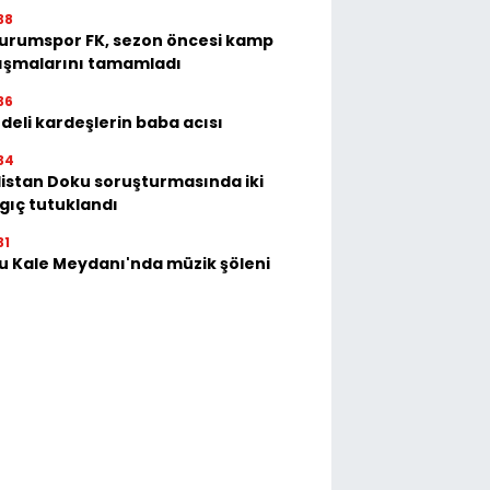
38
urumspor FK, sezon öncesi kamp
ışmalarını tamamladı
36
deli kardeşlerin baba acısı
34
istan Doku soruşturmasında iki
gıç tutuklandı
31
u Kale Meydanı'nda müzik şöleni