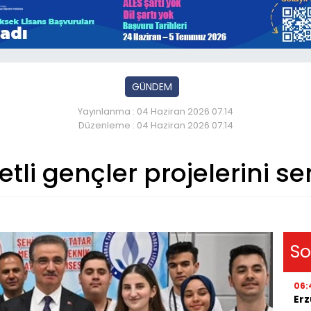
GÜNDEM
Yayınlanma : 04 Haziran 2026 07:14
Düzenleme : 04 Haziran 2026 07:14
etli gençler projelerini se
So
06:
Erz