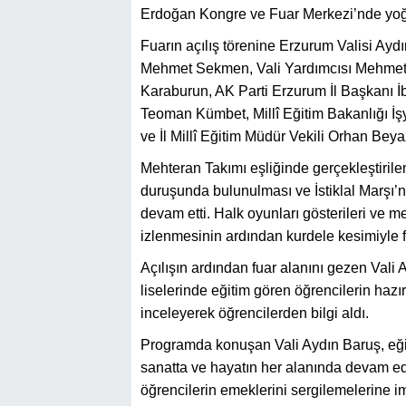
Erdoğan Kongre ve Fuar Merkezi’nde yoğun
Fuarın açılış törenine Erzurum Valisi Ay
Mehmet Sekmen, Vali Yardımcısı Mehmet 
Karaburun, AK Parti Erzurum İl Başkanı 
Teoman Kümbet, Millî Eğitim Bakanlığı İ
ve İl Millî Eğitim Müdür Vekili Orhan Beyazl
Mehteran Takımı eşliğinde gerçekleştiril
duruşunda bulunulması ve İstiklal Marşı’
devam etti. Halk oyunları gösterileri ve me
izlenmesinin ardından kurdele kesimiyle fua
Açılışın ardından fuar alanını gezen Vali
liselerinde eğitim gören öğrencilerin hazırl
inceleyerek öğrencilerden bilgi aldı.
Programda konuşan Vali Aydın Baruş, eğitim
sanatta ve hayatın her alanında devam ede
öğrencilerin emeklerini sergilemelerine i