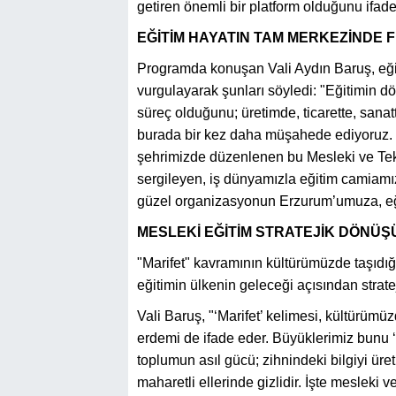
getiren önemli bir platform olduğunu ifade 
EĞİTİM HAYATIN TAM MERKEZİNDE 
Programda konuşan Vali Aydın Baruş, eğiti
vurgulayarak şunları söyledi: "Eğitimin 
süreç olduğunu; üretimde, ticarette, sana
burada bir kez daha müşahede ediyoruz. ‘M
şehrimizde düzenlenen bu Mesleki ve Tekn
sergileyen, iş dünyamızla eğitim camiamızı
güzel organizasyonun Erzurum’umuza, eğit
MESLEKİ EĞİTİM STRATEJİK DÖN
"Marifet" kavramının kültürümüzde taşıdı
eğitimin ülkenin geleceği açısından stratejik
Vali Baruş, "‘Marifet’ kelimesi, kültürümüz
erdemi de ifade eder. Büyüklerimiz bunu ‘Ma
toplumun asıl gücü; zihnindeki bilgiyi ür
maharetli ellerinde gizlidir. İşte mesleki