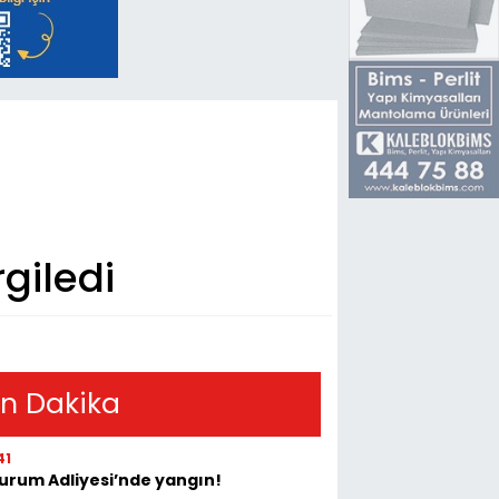
rgiledi
n Dakika
41
urum Adliyesi’nde yangın!