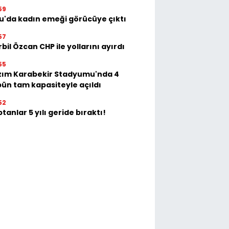
59
u'da kadın emeği görücüye çıktı
57
bil Özcan CHP ile yollarını ayırdı
55
zım Karabekir Stadyumu'nda 4
bün tam kapasiteyle açıldı
52
tanlar 5 yılı geride bıraktı!