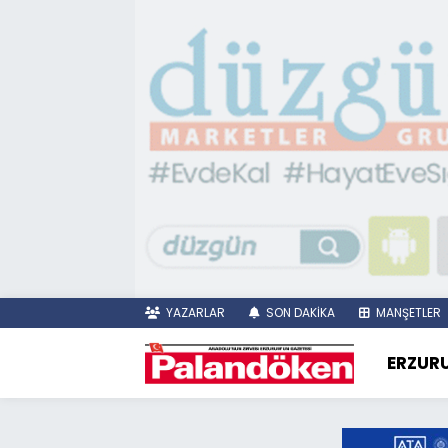
YAZARLAR
SON DAKİKA
MANŞETLER
ERZUR