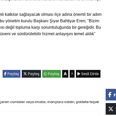
 katkılar sağlayacak olması ilçe adına önemli bir adım
rubu yönetim kurulu Başkanı Şiyar Bahtiyar Eren; "Bizim
sı değil topluma karşı sorumluluğunda bir gereğidir. Bu
veni ve sürdürülebilir hizmet anlayışını temel aldık"
A
Paylaş
Paylaş
Paylaş
Sesli Dinle
A
F
eren cümleler veya imalar, inançlara saldırı, şiddete teşvik