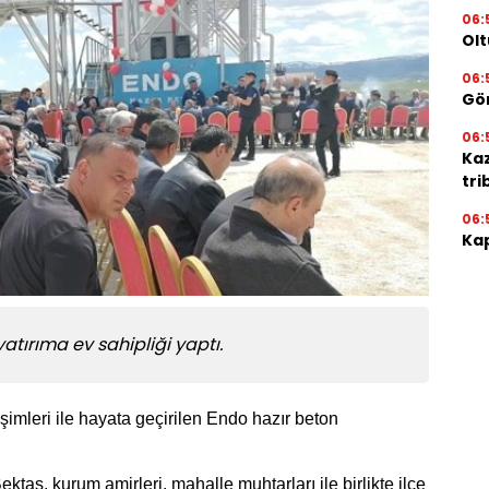
06:
Olt
06:
Gör
06:
Ka
tri
06:
Kap
yatırıma ev sahipliği yaptı.
işimleri ile hayata geçirilen Endo hazır beton
aş, kurum amirleri, mahalle muhtarları ile birlikte ilçe