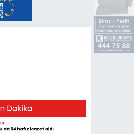
i
n Dakika
00
u'da 54 hafız icazet aldı