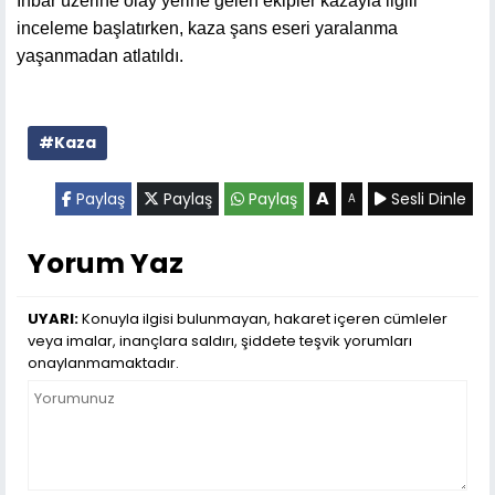
İhbar üzerine olay yerine gelen ekipler kazayla ilgili
inceleme başlatırken, kaza şans eseri yaralanma
yaşanmadan atlatıldı.
#Kaza
A
Paylaş
Paylaş
Paylaş
Sesli Dinle
A
Yorum Yaz
UYARI:
Konuyla ilgisi bulunmayan, hakaret içeren cümleler
veya imalar, inançlara saldırı, şiddete teşvik yorumları
onaylanmamaktadır.