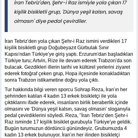
İran Tebriz'den, Şehr-i Raz ismiyle yola çıkan 17
kişilik bisikletli grup, 'Dünya yeşil kalsın, savaş
olmasın' diye pedal çevirdiler.
İran Tebriz'den yola çıkan Şehr-i Raz ismini verdikleri 17
kişilik bisikletli grup Doğubeyazıt Gürbulak Sınır
Kapısı'ndan Türkiye'ye giriş yaptı. Erzurum'dan başladıkları
Türkiye turu; Artvin, Rize ile devam ederek Trabzon'da son
bulacak. Gezdikleri illerin tarihi ve kültürel yerlerini ziyaret
ederek fotoğraf çeken grup, Hopa ilçesinde konakladıktan
sonra Trabzon istikametine doğru yola çıktı.
Tur hakkında bilgi veren sporcu Sohrap Reza, İran'ın her
şehrinden katılan 4 kadın 13 erkek bisikletçi ile yola
çıktıklarını ifade ederek, insanların birlik beraberlik içinde
olmasını ve 'Dünya yeşil kalsın, savaş olmasın' sloganıyla
pedal çevirdiklerini söyledi. Reza, "İran Tebriz'den Şehr-i
Raz isminde 17 kişilik bisiklet gurubuyla Türkiye'ye geldik.
Bugün turumuzun dördüncü günündeyiz. Grubumuzda 4
kadın 13 erkek bulunuyor. İran'ın her ilinden bisikletçi