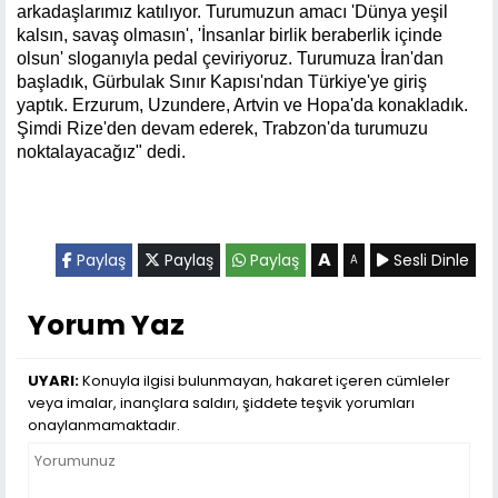
arkadaşlarımız katılıyor. Turumuzun amacı 'Dünya yeşil
kalsın, savaş olmasın', 'İnsanlar birlik beraberlik içinde
olsun' sloganıyla pedal çeviriyoruz. Turumuza İran'dan
başladık, Gürbulak Sınır Kapısı'ndan Türkiye'ye giriş
yaptık. Erzurum, Uzundere, Artvin ve Hopa'da konakladık.
Şimdi Rize'den devam ederek, Trabzon'da turumuzu
noktalayacağız" dedi.
A
Paylaş
Paylaş
Paylaş
Sesli Dinle
A
Yorum Yaz
UYARI:
Konuyla ilgisi bulunmayan, hakaret içeren cümleler
veya imalar, inançlara saldırı, şiddete teşvik yorumları
onaylanmamaktadır.