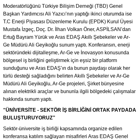
Moderatörlüğünü Türkiye Bilişim Derneği (TBD) Genel
Başkan Yardımcısı Ali Yazıcı’nın yaptığı ikinci oturumda ise
T.C Enerji Piyasası Düzenleme Kurulu (EPDK) Kurul Üyesi
Mustafa İzgeç, Doç. Dr. İlhan Volkan Öner, ASPİLSAN’dan
Ertuğ Bayram Yürük ve Aras EDAŞ Akıllı Şebekeler ve Ar-
Ge Müdürü Ali Geyikoğlu sunum yaptı. Konferansın, enerji
sektöründeki dijitalleşme, Ar-Ge ve İnovasyon konusunda
bölgesel iş birliğini geliştirmek için eşsiz bir platform
sunduğunu ve Aras EDAŞ’ın da bunun paydaşı olarak her
türlü desteği sağladığını belirten Akıllı Şebekeler ve Ar-Ge
Müdürü Ali Geyikoğlu, Ar-Ge projeleri, Şirket bünyesine
alınan elektrikli araçlar ve bununla ilgili bölgedeki çalışmalar
hakkında sunum yaptı.
“ÜNİVERSİTE - SEKTÖR İŞ BİRLİĞİNİ ORTAK PAYDADA
BULUŞTURUYORUZ”
Sektör-üniversite iş birliği kapsamında organize edilen
konferansa katılım sağlayan misafirleri Aras EDAŞ Genel