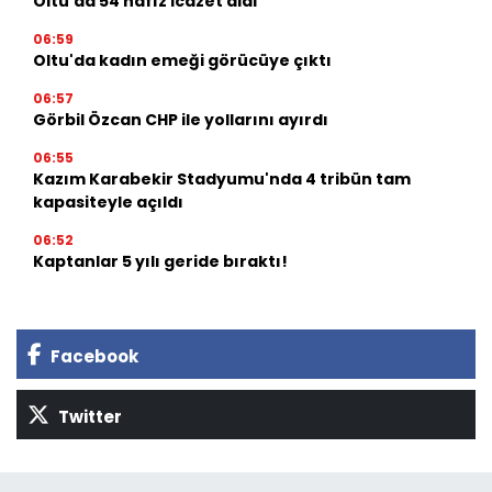
Oltu'da 54 hafız icazet aldı
06:59
Oltu'da kadın emeği görücüye çıktı
06:57
Görbil Özcan CHP ile yollarını ayırdı
06:55
Kazım Karabekir Stadyumu'nda 4 tribün tam
kapasiteyle açıldı
06:52
Kaptanlar 5 yılı geride bıraktı!
Facebook
Twitter