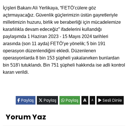
İçişleri Bakanı Ali Yerlikaya, “FETÖ’cülere göz
açtırmayacağız. Güvenlik güçlerimizin üstün gayretleriyle
milletimizin huzuru, birlik ve beraberliği için mücadelemize
kararlılıkla devam edeceğiz” ifadelerini kullandığı
paylaşımda 1 Haziran 2023 - 15 Mayıs 2024 tarihleri
arasında (son 11 ayda) FETÖ’ye yönelik; 5 bin 191
operasyon düzenlendiğini ekledi. Düzenlenen
operasyonlarda 8 bin 153 şüpheli yakalanırken bunlardan
bin 518'i tutuklandı. Bin 751 şüpheli hakkında ise adli kontrol
kararı verildi.
A
Paylaş
Paylaş
Paylaş
Sesli Dinle
A
Yorum Yaz