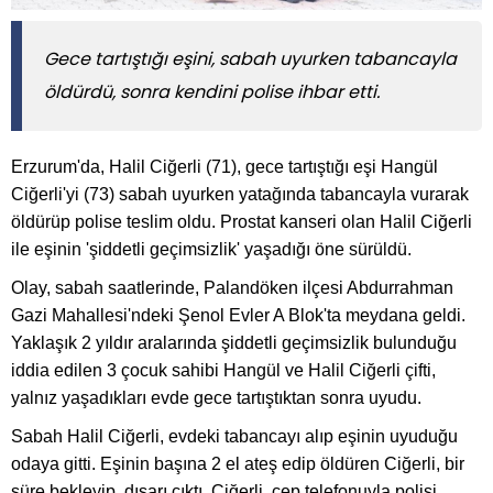
Gece tartıştığı eşini, sabah uyurken tabancayla
öldürdü, sonra kendini polise ihbar etti.
Erzurum'da, Halil Ciğerli (71), gece tartıştığı eşi Hangül
Ciğerli'yi (73) sabah uyurken yatağında tabancayla vurarak
öldürüp polise teslim oldu. Prostat kanseri olan Halil Ciğerli
ile eşinin 'şiddetli geçimsizlik' yaşadığı öne sürüldü.
Olay, sabah saatlerinde, Palandöken ilçesi Abdurrahman
Gazi Mahallesi'ndeki Şenol Evler A Blok'ta meydana geldi.
Yaklaşık 2 yıldır aralarında şiddetli geçimsizlik bulunduğu
iddia edilen 3 çocuk sahibi Hangül ve Halil Ciğerli çifti,
yalnız yaşadıkları evde gece tartıştıktan sonra uyudu.
Sabah Halil Ciğerli, evdeki tabancayı alıp eşinin uyuduğu
odaya gitti. Eşinin başına 2 el ateş edip öldüren Ciğerli, bir
süre bekleyip, dışarı çıktı. Ciğerli, cep telefonuyla polisi