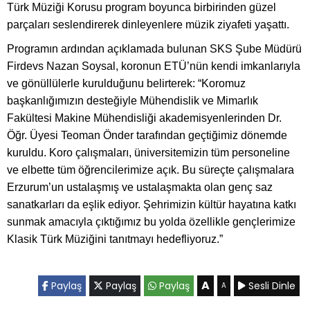
Türk Müziği Korusu program boyunca birbirinden güzel
parçaları seslendirerek dinleyenlere müzik ziyafeti yaşattı.
Programın ardından açıklamada bulunan SKS Şube Müdürü
Firdevs Nazan Soysal, koronun ETÜ’nün kendi imkanlarıyla
ve gönüllülerle kurulduğunu belirterek: “Koromuz
başkanlığımızın desteğiyle Mühendislik ve Mimarlık
Fakültesi Makine Mühendisliği akademisyenlerinden Dr.
Öğr. Üyesi Teoman Önder tarafından geçtiğimiz dönemde
kuruldu. Koro çalışmaları, üniversitemizin tüm personeline
ve elbette tüm öğrencilerimize açık. Bu süreçte çalışmalara
Erzurum’un ustalaşmış ve ustalaşmakta olan genç saz
sanatkarları da eşlik ediyor. Şehrimizin kültür hayatına katkı
sunmak amacıyla çıktığımız bu yolda özellikle gençlerimize
Klasik Türk Müziğini tanıtmayı hedefliyoruz.”
A
Paylaş
Paylaş
Paylaş
Sesli Dinle
A