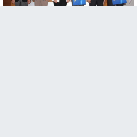
Aras Elektrik, Atatürk Üniversitesi ve Türkiye
Bilişim Derneği (TBD) iş birliğinde “Enerji ve
Bilişim Konferansı” gerçekleştirildi.
Erzurum'da, Aras Elektrik, Türkiye Bilişim Derneği (TBD) ve
Atatürk Üniversitesi iş birliğinde kamu ve özel sektör
temsilcilerinin katılım sağladığı konferansta, enerji
sektöründe dijitalleşme ve AR-GE konuları ele alındı.
Konferansa akademisyenler, sektör temsilcileri ve öğrenciler
katıldı. Moderatörlüğünü Dr. Öğr. Üyesi Faruk Baturalp
Günay’ın yaptığı "Enerji Sektöründe Dijitalleşme: Zorluklar
ve Fırsatlar" başlıklı ilk oturumda Dr. Öğr. Üyesi Göktürk