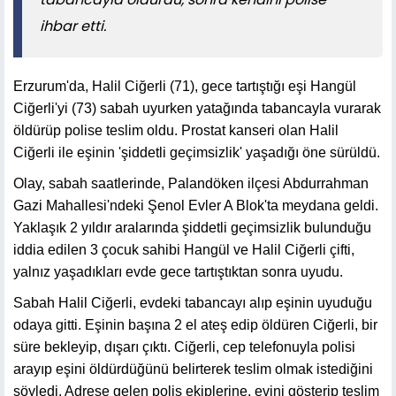
ihbar etti.
Erzurum'da, Halil Ciğerli (71), gece tartıştığı eşi Hangül
Ciğerli'yi (73) sabah uyurken yatağında tabancayla vurarak
öldürüp polise teslim oldu. Prostat kanseri olan Halil
Ciğerli ile eşinin 'şiddetli geçimsizlik' yaşadığı öne sürüldü.
Olay, sabah saatlerinde, Palandöken ilçesi Abdurrahman
Gazi Mahallesi'ndeki Şenol Evler A Blok'ta meydana geldi.
Yaklaşık 2 yıldır aralarında şiddetli geçimsizlik bulunduğu
iddia edilen 3 çocuk sahibi Hangül ve Halil Ciğerli çifti,
yalnız yaşadıkları evde gece tartıştıktan sonra uyudu.
Sabah Halil Ciğerli, evdeki tabancayı alıp eşinin uyuduğu
odaya gitti. Eşinin başına 2 el ateş edip öldüren Ciğerli, bir
süre bekleyip, dışarı çıktı. Ciğerli, cep telefonuyla polisi
arayıp eşini öldürdüğünü belirterek teslim olmak istediğini
söyledi. Adrese gelen polis ekiplerine, evini gösterip teslim