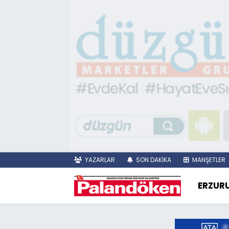
YAZARLAR
SON DAKİKA
MANŞETLER
ERZUR