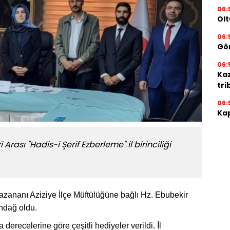
06:
Olt
06:
Gör
06:
Ka
tri
06:
Kap
 Arası "Hadis-i Şerif Ezberleme" il birinciliği
zananı Aziziye İlçe Müftülüğüne bağlı Hz. Ebubekir
ndağ oldu.
 derecelerine göre çeşitli hediyeler verildi. İl