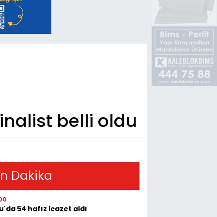
nalist belli oldu
n Dakika
00
u'da 54 hafız icazet aldı