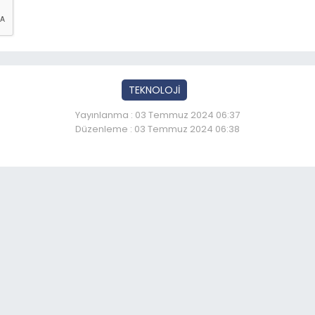
TEKNOLOJİ
Yayınlanma : 03 Temmuz 2024 06:37
Düzenleme : 03 Temmuz 2024 06:38
niversitesi 90 proje ile T
So
07
Olt