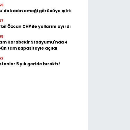
59
u'da kadın emeği görücüye çıktı
57
bil Özcan CHP ile yollarını ayırdı
55
zım Karabekir Stadyumu'nda 4
bün tam kapasiteyle açıldı
52
tanlar 5 yılı geride bıraktı!