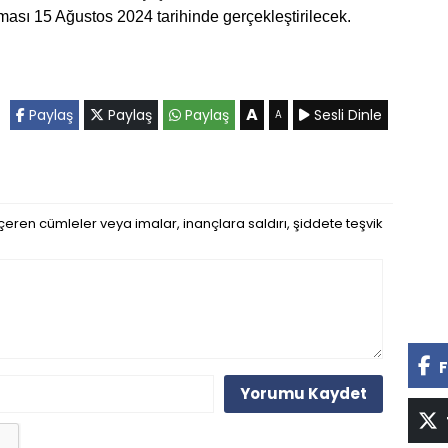
ışması 15 Ağustos 2024 tarihinde gerçekleştirilecek.
A
Paylaş
Paylaş
Paylaş
Sesli Dinle
A
eren cümleler veya imalar, inançlara saldırı, şiddete teşvik
F
Yorumu Kaydet