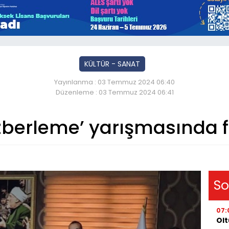
KÜLTÜR - SANAT
Yayınlanma : 03 Temmuz 2024 06:40
Düzenleme : 03 Temmuz 2024 06:41
Ezberleme’ yarışmasında fi
So
07:
Olt