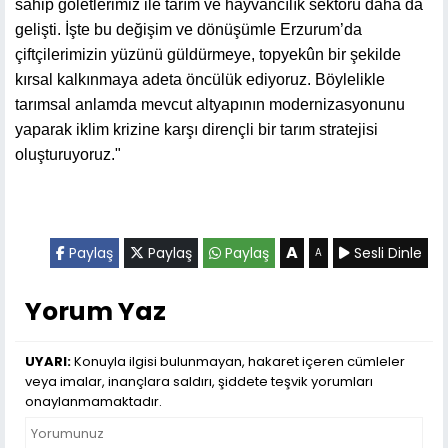
sahip göletlerimiz ile tarım ve hayvancılık sektörü daha da
gelişti. İşte bu değişim ve dönüşümle Erzurum’da
çiftçilerimizin yüzünü güldürmeye, topyekûn bir şekilde
kırsal kalkınmaya adeta öncülük ediyoruz. Böylelikle
tarımsal anlamda mevcut altyapının modernizasyonunu
yaparak iklim krizine karşı dirençli bir tarım stratejisi
oluşturuyoruz."
A
Paylaş
Paylaş
Paylaş
Sesli Dinle
A
Yorum Yaz
UYARI:
Konuyla ilgisi bulunmayan, hakaret içeren cümleler
veya imalar, inançlara saldırı, şiddete teşvik yorumları
onaylanmamaktadır.