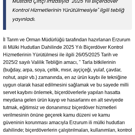
Mustafa Çiftçi imzasıyla "2025 Yılı Biçerdöver
Kontrol Hizmetlerinin Yürütülmesiyle" ilgili tebliğ
yayınladı.
İl Tarım ve Orman Müdürlüğü tarafından hazırlanan Erzurum
ili Mülki Hudutları Dahilinde 2025 Yılı Biçerdöver Kontrol
Hizmetlerinin Yürütülmesi ile ilgili 26/05/2025 Tarih ve
2025/2 sayılı Valilik Tebliğin amacı, " Tarla bitkilerinin
(buğday, arpa, soya, çeltik, mısır, ayçiçeği, yulaf, çavdar,
nohut, aspir vb.) zamanında, en az ürün kaybı ile tekniğine
uygun olarak hasat edilmesini sağlamak ve bu sayede milli
servet kaybını önlemek, biçerdöverlerle yapılan hasatta
meydana gelen ürün kayıp ve hasarlarını en alt seviyede
tutmak, eğitimsiz ve donanımsız biçerdöver hizmetleri
verilmesinin önüne geçerek kamu düzeni ve kamu
güveninin korunması amacıyla Erzurum ili mülki hudutları
dahilinde; biçerdöverlerin çalıştırılmaları, kullanımları, kontrol