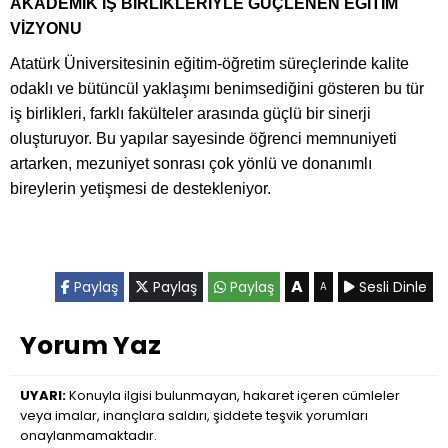
AKADEMİK İŞ BİRLİKLERİYLE GÜÇLENEN EĞİTİM
VİZYONU
Atatürk Üniversitesinin eğitim-öğretim süreçlerinde kalite
odaklı ve bütüncül yaklaşımı benimsediğini gösteren bu tür
iş birlikleri, farklı fakülteler arasında güçlü bir sinerji
oluşturuyor. Bu yapılar sayesinde öğrenci memnuniyeti
artarken, mezuniyet sonrası çok yönlü ve donanımlı
bireylerin yetişmesi de destekleniyor.
A
Paylaş
Paylaş
Paylaş
Sesli Dinle
A
Yorum Yaz
UYARI:
Konuyla ilgisi bulunmayan, hakaret içeren cümleler
veya imalar, inançlara saldırı, şiddete teşvik yorumları
onaylanmamaktadır.