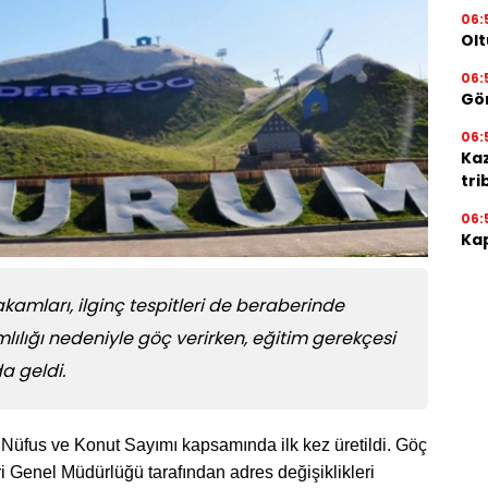
06:
Olt
06:
Gör
06:
Ka
tri
06:
Kap
ı rakamları, ilginç tespitleri de beraberinde
mlılığı nedeniyle göç verirken, eğitim gerekçesi
a geldi.
lı Nüfus ve Konut Sayımı kapsamında ilk kez üretildi. Göç
i Genel Müdürlüğü tarafından adres değişiklikleri