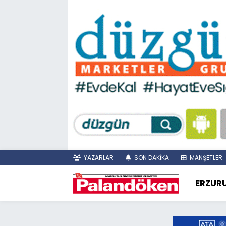
YAZARLAR
SON DAKİKA
MANŞETLER
ERZUR