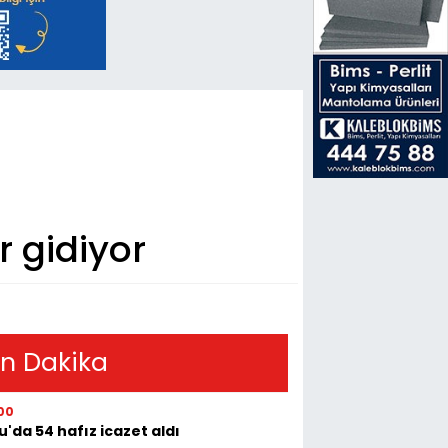
r gidiyor
n Dakika
00
u'da 54 hafız icazet aldı