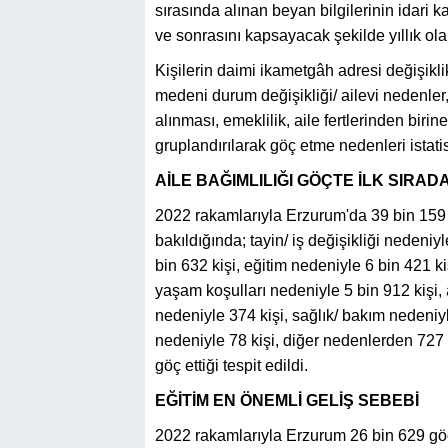
sırasında alınan beyan bilgilerinin idari ka
ve sonrasını kapsayacak şekilde yıllık olar
Kişilerin daimi ikametgâh adresi değişiklikl
medeni durum değişikliği/ ailevi nedenler,
alınması, emeklilik, aile fertlerinden bir
gruplandırılarak göç etme nedenleri istatisti
AİLE BAĞIMLILIĞI GÖÇTE İLK SIRAD
2022 rakamlarıyla Erzurum'da 39 bin 159 k
bakıldığında; tayin/ iş değişikliği nedeni
bin 632 kişi, eğitim nedeniyle 6 bin 421 ki
yaşam koşulları nedeniyle 5 bin 912 kişi, 
nedeniyle 374 kişi, sağlık/ bakım nedeniyl
nedeniyle 78 kişi, diğer nedenlerden 727 
göç ettiği tespit edildi.
EĞİTİM EN ÖNEMLİ GELİŞ SEBEBİ
2022 rakamlarıyla Erzurum 26 bin 629 göç a