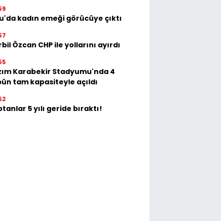
59
u'da kadın emeği görücüye çıktı
57
bil Özcan CHP ile yollarını ayırdı
55
zım Karabekir Stadyumu'nda 4
bün tam kapasiteyle açıldı
52
tanlar 5 yılı geride bıraktı!