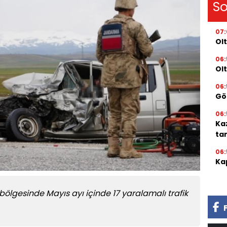
So
07
Olt
06:
Ol
06:
Gör
06:
Ka
ta
06:
Kap
lgesinde Mayıs ayı içinde 17 yaralamalı trafik