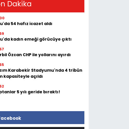
n Dakika
:00
u'da 54 hafız icazet aldı
59
tu'da kadın emeği görücüye çıktı
57
bil Özcan CHP ile yollarını ayırdı
55
zım Karabekir Stadyumu'nda 4 tribün
m kapasiteyle açıldı
52
tanlar 5 yılı geride bıraktı!
Facebook