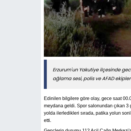
Erzurum'un Yakutiye ilçesinde ge
ağlama sesi, polis ve AFAD ekipler
Edinilen bilgilere göre olay, gece saat 00
meydana geldi. Spor salonundan çıkan 3 ge
yolda ilerledikleri sırada, patika yolun so
etti.
Gençlerin durumu 112 Acil Çağrı Merkezi'