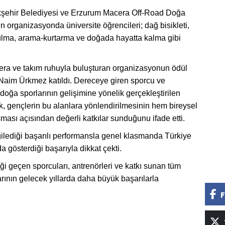
ükşehir Belediyesi ve Erzurum Macera Off-Road Doğa
len organizasyonda üniversite öğrencileri; dağ bisikleti,
bulma, arama-kurtarma ve doğada hayatta kalma gibi
cera ve takım ruhuyla buluşturan organizasyonun ödül
 Naim Ürkmez katıldı. Dereceye giren sporcu ve
doğa sporlarının gelişimine yönelik gerçekleştirilen
, gençlerin bu alanlara yönlendirilmesinin hem bireysel
ası açısından değerli katkılar sunduğunu ifade etti.
rgilediği başarılı performansla genel klasmanda Türkiye
 gösterdiği başarıyla dikkat çekti.
i geçen sporcuları, antrenörleri ve katkı sunan tüm
arının gelecek yıllarda daha büyük başarılarla
F