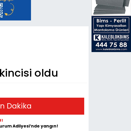
kincisi oldu
n Dakika
41
urum Adliyesi’nde yangın!