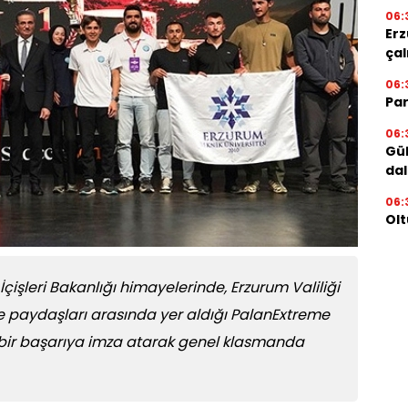
06:
Erz
çal
06:
Par
06:
Gül
dal
06:
Olt
İçişleri Bakanlığı himayelerinde, Erzurum Valiliği
paydaşları arasında yer aldığı PalanExtreme
bir başarıya imza atarak genel klasmanda