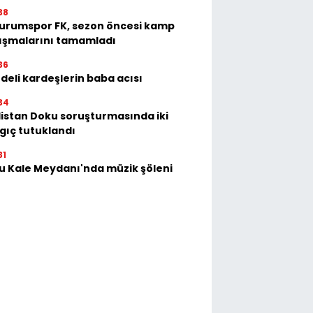
38
urumspor FK, sezon öncesi kamp
ışmalarını tamamladı
36
deli kardeşlerin baba acısı
34
istan Doku soruşturmasında iki
gıç tutuklandı
31
u Kale Meydanı'nda müzik şöleni