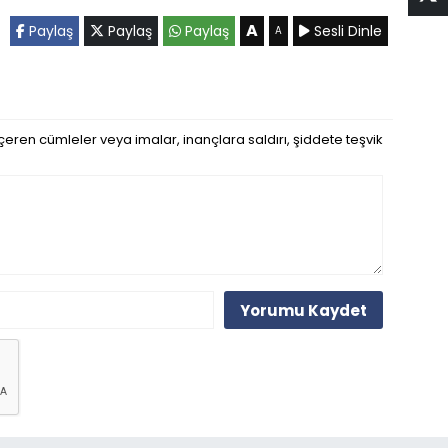
A
Paylaş
Paylaş
Paylaş
Sesli Dinle
A
eren cümleler veya imalar, inançlara saldırı, şiddete teşvik
Yorumu Kaydet