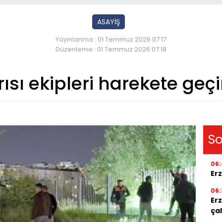
ASAYİŞ
Yayınlanma : 01 Temmuz 2026 07:17
Düzenleme : 01 Temmuz 2026 07:18
ısı ekipleri harekete geç
So
06:
Er
06:
Er
ça