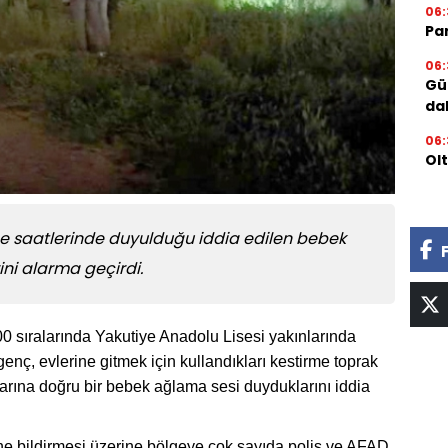
06:
Par
06:
Gü
da
06:
Ol
ce saatlerinde duyulduğu iddia edilen bebek
ini alarma geçirdi.
.00 sıralarında Yakutiye Anadolu Lisesi yakınlarında
nç, evlerine gitmek için kullandıkları kestirme toprak
nlarına doğru bir bebek ağlama sesi duyduklarını iddia
ne bildirmesi üzerine bölgeye çok sayıda polis ve AFAD