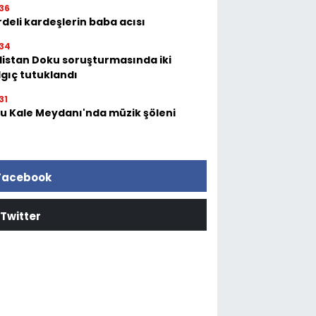
36
deli kardeşlerin baba acısı
34
listan Doku soruşturmasında iki
lgıç tutuklandı
31
tu Kale Meydanı'nda müzik şöleni
Facebook
Twitter