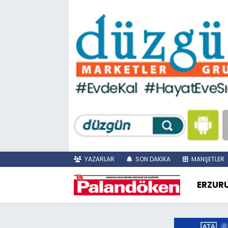
YAZARLAR
SON DAKİKA
MANŞETLER
ERZUR