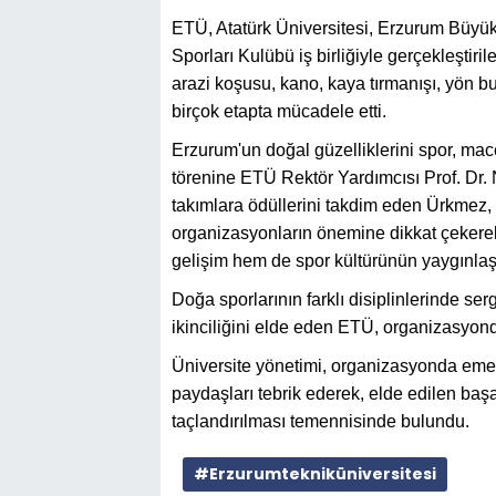
ETÜ, Atatürk Üniversitesi, Erzurum Büy
Sporları Kulübü iş birliğiyle gerçekleştiri
arazi koşusu, kano, kaya tırmanışı, yön 
birçok etapta mücadele etti.
Erzurum'un doğal güzelliklerini spor, ma
törenine ETÜ Rektör Yardımcısı Prof. Dr.
takımlara ödüllerini takdim eden Ürkmez, 
organizasyonların önemine dikkat çekerek
gelişim hem de spor kültürünün yaygınlaşm
Doğa sporlarının farklı disiplinlerinde se
ikinciliğini elde eden ETÜ, organizasyonda
Üniversite yönetimi, organizasyonda emeğ
paydaşları tebrik ederek, elde edilen baş
taçlandırılması temennisinde bulundu.
#Erzurumtekniküniversitesi