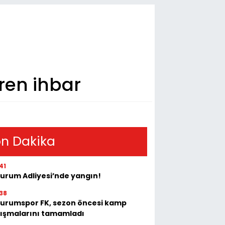
iren ihbar
n Dakika
41
zurum Adliyesi’nde yangın!
38
zurumspor FK, sezon öncesi kamp
lışmalarını tamamladı