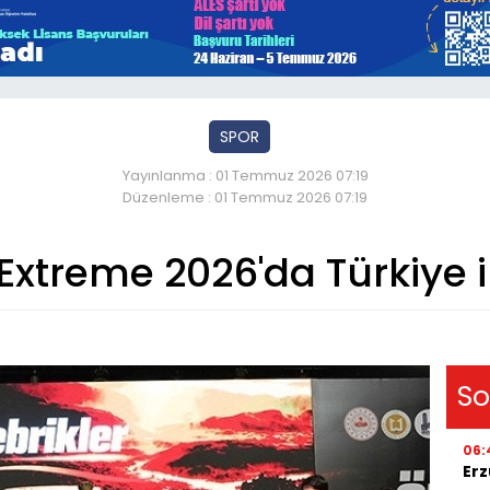
SPOR
Yayınlanma : 01 Temmuz 2026 07:19
Düzenleme : 01 Temmuz 2026 07:19
Extreme 2026'da Türkiye i
So
06:
Erz